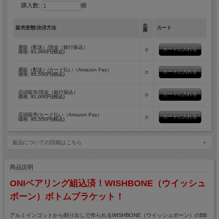
購入数:
個
在
販売形態/決済方法
カート
庫
通販（配送）/現金（銀行振込）
○
価格:
91,000円(税込)
通販（配送）/カード払い（Amazon Pay）
○
価格:
95,550円(税込)
店頭販売/現金（銀行振込）
○
価格:
91,000円(税込)
店頭販売/カード払い（Amazon Pay）
○
価格:
95,550円(税込)
返品についての詳細はこちら
商品説明
ONIベアリング組込済！WISHBONE（ウイッシュ
ボーン）ボトムブラケット！
アルミインゴットから削り出しで作られるWISHBONE（ウイッシュボーン）のBB