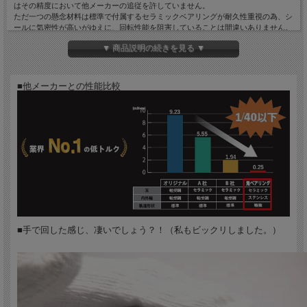
はその精度において他メーカーの追従を許していません。
ただ一つの懸念材料は標準で付属するセラミックベアリングが耐久性重視の為、シ
ールに気密性が高いがゆえに、回転性能を阻害していることは間違いありません。
▼ 商品説明の続きを見る ▼
そんな、WISHBONEのBBに標準で付属するセラミックベアリングに比べ、格段に
フリクションロスが少なくパワーを軽減することが可能な脅威の「ONIベアリン
グ」。
その「ONIベアリング」を新品時から組み込んで販売させていただきます。
■他メーカーとの性能比較
究極的な回転性能を持つBB（ボトムブラケット）の誕生です。
ロードバイクのボトムブラケット内部で理想的な軌道を動くように設計された
「ONIベアリング」は、 負荷がかかった状態でも非常に回転がスムーズでよれをを
抑え剛性を高くキープできます。
また、セラミック製のベアリングには、適正量のグリスを適所に使うことで、抵抗
が非常に低い高精度の回転を実現しています。
非接触シールながら「ラビリンス構造」を用いることで防水＆防塵性能に優れ、そ
の耐久性能はJプロチームが実証済み。
（尚、ボールレースに傷が付く可能性がある為、高所からの落下は禁物です。また
停車時に洗車で水をかける行為はグリスが抜けるので絶対にダメです。）
ノーマルベアリングとの性能差は下記の動画を参照して下さい。
■手で回した感じ、凄いでしょう？！（私もビックリしました。）
ウィッシュボーンの嵌合式ボトムブラケット。
アルミボディのためベアリングのストレスが少なくスムーズな回転を維持出来ま
す。
適合フレーム規格：THREAD FIT 82.5
適合クランク：SHIMANO HOLLOWTECH Ⅱ / SRAM GXP