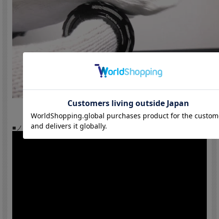
対応フレーム例：COLNAGO
対応BBサイズ：内径M45×1mm / シェル幅82.5mm
ベアリング素材：Jtekt ONI Ceramic Bearing
本体素材：6061 T6. FULL CNC-MACHINED
重量：100g
組み付け工具：WISHBONE WRENCH-005、もしくはSHIMANO
HOLOOWTECHⅡ用の製品をご使用下さい。
■ノーマルベアリングとONIベアリングの回転性能比較です。