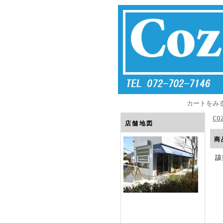
カートをみ
CO
店舗地図
商
該