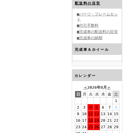
配送料の目安
■パーツ・フレームセッ
ト
■代引手数料
■完成車の配送料の目安
■完成車の納期
完成車＆ホイール
カレンダー
＜
2026年8月
＞
日
月
火
水
木
金
土
1
2
3
4
5
6
7
8
9
10
11
12
13
14
15
16
17
18
19
20
21
22
23
24
25
26
27
28
29