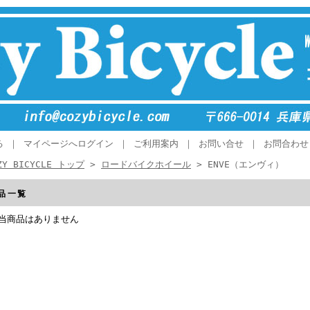
る
｜
マイページへログイン
｜
ご利用案内
｜
お問い合せ
｜
お問合わせ
ZY BICYCLE トップ
>
ロードバイクホイール
> ENVE（エンヴィ）
品一覧
当商品はありません