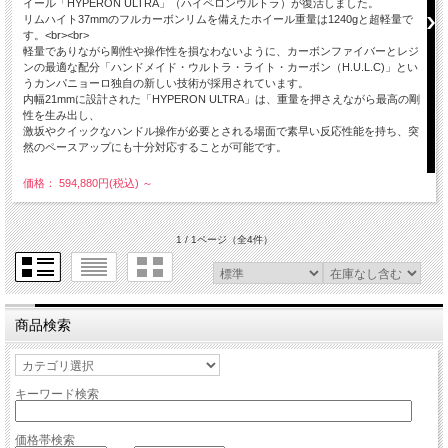
イール「HYPERON ULTRA」（ハイペロンウルトラ）が復活しました。
リムハイト37mmのフルカーボンリムを備えたホイール重量は1240gと超軽量で
す。<br><br>
軽量でありながら剛性や操作性を損なわないように、カーボンファイバーとレジ
ンの最適な配分「ハンドメイド・ウルトラ・ライト・カーボン（H.U.L.C)」とい
うカンパニョーロ独自の新しい技術が採用されています。
内幅21mmに設計された「HYPERON ULTRA」は、重量を押さえながら最高の剛
性を生み出し、
激坂やクイックなハンドル操作が必要とされる場面で素早い反応性能を持ち、突
然のペースアップにも十分対応することが可能です。
価格： 594,880円(税込)
～
1 / 1ページ
（全4件）
商品検索
キーワード検索
価格帯検索