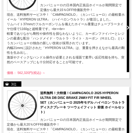
カンパニョーロの日本国内正規品ホイールが期間限定で
定価から最大15％OFF特価販売中！
現在、送料無料サービス中！「CAMPAGNOLO」（カンパニョーロ）の最軽量ホ
イール「HYPERON ULTRA」（ハイペロンウルトラ）が復活しました。
リムハイト37mmのフルカーボンリムを備えたホイール重量はチューブラータイ
ヤ仕様で1160gと超軽量です。<br><br>
軽量でありながら剛性や操作性を損なわないように、カーボンファイバーとレジ
ンの最適な配分「ハンドメイド・ウルトラ・ライト・カーボン（H.U.L.C)」とい
うカンパニョーロ独自の新しい技術が採用されています。
内幅21mmに設計された「HYPERON ULTRA」は、重量を押さえながら最高の剛
性を生み出し、
激坂やクイックなハンドル操作が必要とされる場面で素早い反応性能を持ち、突
然のペースアップにも十分対応することが可能です。
価格： 562,320円(税込)
～
3位
送料無料！大特価！CAMPAGNOLO 2025 HYPERON
ULTRA DB DISC BRAKE 2WAY-FIT F/R WHEEL
SET（カンパニョーロ 2025年モデル ハイペロン ウルトラ
ディスクブレーキ ツーウェイフィット 前後 ホイールセッ
ト）
カンパニョーロの日本国内正規品ホイールが期間限定で
定価から最大20％OFF特価販売中！
現在、送料無料サービス中！「CAMPAGNOLO」（カンパニョーロ）の最軽量ホ