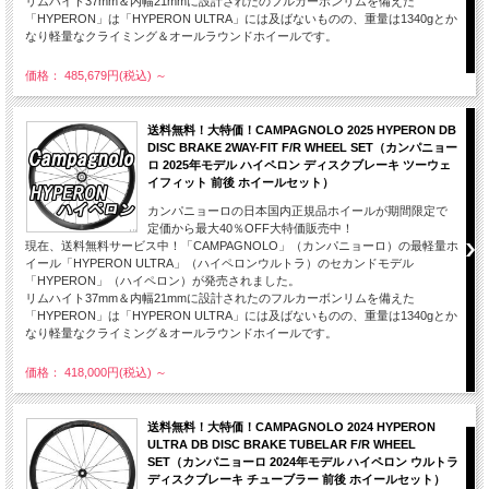
リムハイト37mm＆内幅21mmに設計されたのフルカーボンリムを備えた
「HYPERON」は「HYPERON ULTRA」には及ばないものの、重量は1340gとか
なり軽量なクライミング＆オールラウンドホイールです。
価格： 485,679円(税込)
～
送料無料！大特価！CAMPAGNOLO 2025 HYPERON DB
DISC BRAKE 2WAY-FIT F/R WHEEL SET（カンパニョー
ロ 2025年モデル ハイペロン ディスクブレーキ ツーウェ
イフィット 前後 ホイールセット）
カンパニョーロの日本国内正規品ホイールが期間限定で
定価から最大40％OFF大特価販売中！
現在、送料無料サービス中！「CAMPAGNOLO」（カンパニョーロ）の最軽量ホ
イール「HYPERON ULTRA」（ハイペロンウルトラ）のセカンドモデル
「HYPERON」（ハイペロン）が発売されました。
リムハイト37mm＆内幅21mmに設計されたのフルカーボンリムを備えた
「HYPERON」は「HYPERON ULTRA」には及ばないものの、重量は1340gとか
なり軽量なクライミング＆オールラウンドホイールです。
価格： 418,000円(税込)
～
送料無料！大特価！CAMPAGNOLO 2024 HYPERON
ULTRA DB DISC BRAKE TUBELAR F/R WHEEL
SET（カンパニョーロ 2024年モデル ハイペロン ウルトラ
ディスクブレーキ チューブラー 前後 ホイールセット）