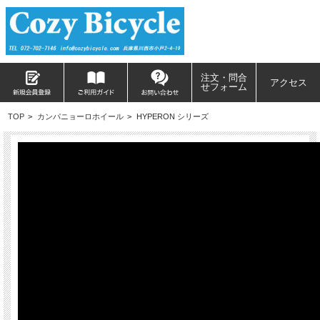
注文・問合
アクセス
せフォーム
TOP
>
カンパニョーロホイール
>
HYPERON シリーズ