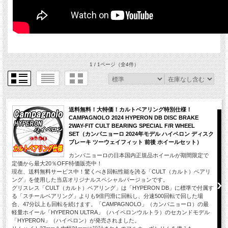
1 / 1ページ
（全4件）
送料無料！大特価！カルトベアリング特別仕様！
CAMPAGNOLO 2024 HYPERON DB DISC BRAKE
2WAY-FIT CULT BEARING SPECIAL F/R WHEEL
SET（カンパニョーロ 2024年モデル ハイペロン ディスク
ブレーキ ツーウェイフィット 前後 ホイールセット）
カンパニョーロの日本国内正規品ホイールが期間限定で
定価から最大20％OFF特価販売中！
現在、送料無料サービス中！驚くべき回転性能を誇る「CULT（カルト）ベアリ
ング」を使用した当店オリジナルスペシャルバージョンです。
グリスレス「CULT（カルト）ベアリング」は「HYPERON DB」に標準で付属す
る「スチールベアリング」よりも9倍円滑に回転し、分速500回転で回した場
合、47分以上も回転を続けます。「CAMPAGNOLO」（カンパニョーロ）の最
軽量ホイール「HYPERON ULTRA」（ハイペロンウルトラ）のセカンドモデル
「HYPERON」（ハイペロン）が発売されました。