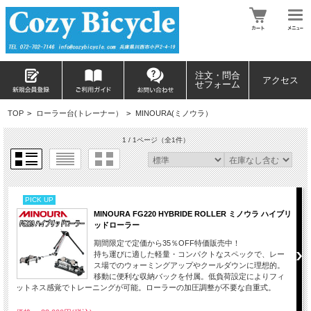
注文・問合
アクセス
せフォーム
TOP
>
ローラー台(トレーナー）
>
MINOURA(ミノウラ）
1 / 1ページ
（全1件）
PICK UP
MINOURA FG220 HYBRIDE ROLLER ミノウラ ハイブリ
ッドローラー
期間限定で定価から35％OFF特価販売中！
持ち運びに適した軽量・コンパクトなスペックで、レー
ス場でのウォーミングアップやクールダウンに理想的。
移動に便利な収納バックを付属。低負荷設定によりフィ
ットネス感覚でトレーニングが可能。ローラーの加圧調整が不要な自重式。