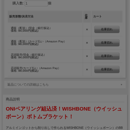
購入数:
個
在
販売形態/決済方法
カート
庫
通販（配送）/現金（銀行振込）
×
在庫切れ
価格:
94,000円(税込)
通販（配送）/カード払い（Amazon Pay）
×
在庫切れ
価格:
98,000円(税込)
店頭販売/現金（銀行振込）
×
在庫切れ
価格:
94,000円(税込)
店頭販売/カード払い（Amazon Pay）
×
在庫切れ
価格:
98,000円(税込)
返品についての詳細はこちら
商品説明
ONIベアリング組込済！WISHBONE（ウイッシュ
ボーン）ボトムブラケット！
アルミインゴットから削り出しで作られるWISHBONE（ウイッシュボーン）のBB