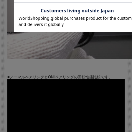
適合クランク：SRAM DUB ROAD
対応BBサイズ：内径1.37″×24T / シェル幅68mm
ベアリング素材：Jtekt ONI Ceramic Bearing
本体素材：7075 T6. FULL CNC-MACHINED
重量：118g
組み付け工具：WISHBONE WRENCH-004をご使用下さい。
■ノーマルベアリングとONIベアリングの回転性能比較です。