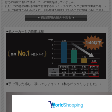
はその精度において他メーカーの追従を許していません。
ただ一つの懸念材料は標準で付属するセラミックベアリングが耐久性重視の為、シ
ールに気密性が高いがゆえに、回転性能を阻害していることは間違いありません。
▼ 商品説明の続きを見る ▼
そんな、WISHBONEのBBに標準で付属するセラミックベアリングに比べ、格段に
フリクションロスが少なくパワーを軽減することが可能な脅威の「ONIベアリン
グ」。
その「ONIベアリング」を新品時から組み込んで販売させていただきます。
■他メーカーとの性能比較
究極的な回転性能を持つBB（ボトムブラケット）の誕生です。
ロードバイクのボトムブラケット内部で理想的な軌道を動くように設計された
「ONIベアリング」は、 負荷がかかった状態でも非常に回転がスムーズでよれをを
抑え剛性を高くキープできます。
また、セラミック製のベアリングには、適正量のグリスを適所に使うことで、抵抗
が非常に低い高精度の回転を実現しています。
非接触シールながら「ラビリンス構造」を用いることで防水＆防塵性能に優れ、そ
の耐久性能はJプロチームが実証済み。
（尚、ボールレースに傷が付く可能性がある為、高所からの落下は禁物です。また
停車時に洗車で水をかける行為はグリスが抜けるので絶対にダメです。）
ノーマルベアリングとの性能差は下記の動画を参照して下さい。
■手で回した感じ、凄いでしょう？！（私もビックリしました。）
ウィッシュボーンのボトムブラケット
軽量で摺動抵抗が少ないセラミックペアリングを採用。
アルミボディのためペアリングのストレスが少なくスムーズな回転を維持出来ま
す。
適合フレーム規格：BSA