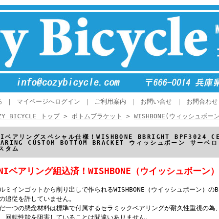
る
｜
マイページへログイン
｜
ご利用案内
｜
お問い合せ
｜
お問合わせ
ZY BICYCLE トップ
>
ボトムブラケット
>
WISHBONE(ウィッシュボーン
NIベアリングスペシャル仕様！WISHBONE BBRIGHT BPF3024 CER
EARING CUSTOM BOTTOM BRACKET ウィッシュボーン サ
スタム
ONIベアリング組込済！WISHBONE（ウイッシュボー
ルミインゴットから削り出しで作られるWISHBONE（ウイッシュボーン）の
の追従を許していません。
だ一つの懸念材料は標準で付属するセラミックベアリングが耐久性重視の為
、回転性能を阻害していることは間違いありません。