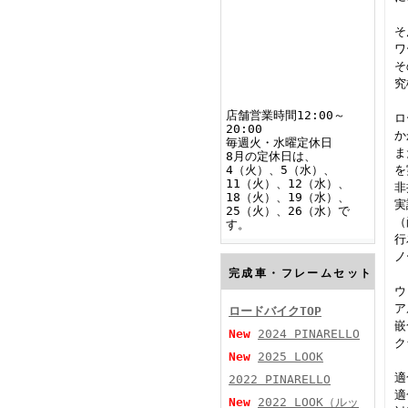
そ
ワ
そ
究
店舗営業時間12:00～
ロ
20:00
か
毎週火・水曜定休日
ま
8月の定休日は、
4（火）、5（水）、
を
11（火）、12（水）、
非
18（火）、19（水）、
実
25（火）、26（水）で
（
す。
行
ノ
完成車・フレームセット
ウ
ア
ロードバイクTOP
嵌
New
2024 PINARELLO
ク
New
2025 LOOK
適
2022 PINARELLO
適
New
2022 LOOK（ルッ