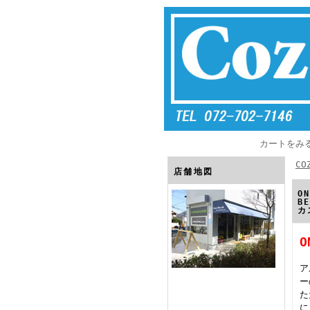
カートをみ
CO
店舗地図
O
B
カ
ア
ー
た
に