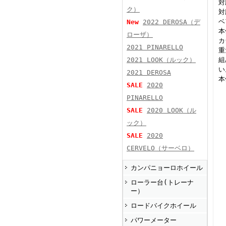
対
ク）
対
ベ
New
2022 DEROSA（デ
本
ローザ）
カ
2021 PINARELLO
重
2021 LOOK（ルック）
組
い
2021 DEROSA
本
SALE
2020
PINARELLO
SALE
2020 LOOK（ル
ック）
SALE
2020
CERVELO（サーベロ）
カンパニョーロホイール
ローラー台(トレーナ
ー）
ロードバイクホイール
パワーメーター