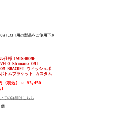
LOOWTECHⅡ用の製品をご使用下さ
仕様！WISHBONE
RVELO Shimano ONI
OTTOM BRACKET ウィッシュボ
 ボトムブラケット カスタム
0円 (税込)
～
93,450
込)
いての詳細はこちら
個