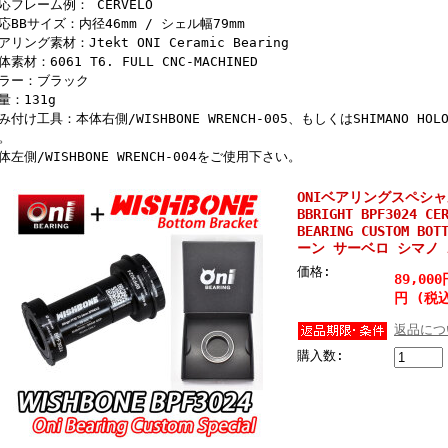
応フレーム例： CERVELO
応BBサイズ：内径46mm / シェル幅79mm
アリング素材：Jtekt ONI Ceramic Bearing
体素材：6061 T6. FULL CNC-MACHINED
ラー：ブラック
量：131g
み付け工具：本体右側/WISHBONE WRENCH-005、もしくはSHIMANO HO
。
体左側/WISHBONE WRENCH-004をご使用下さい。
ONIベアリングスペシャル
BBRIGHT BPF3024 CE
BEARING CUSTOM B
ーン サーベロ シマノ
価格:
89,00
円 (税
返品につ
購入数: