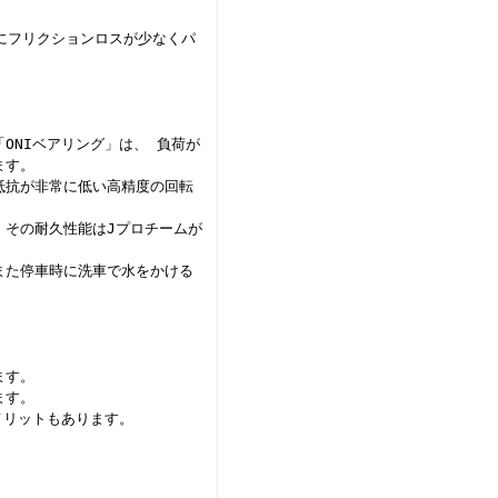
段にフリクションロスが少なくパ
ONIベアリング」は、 負荷が
ます。
抵抗が非常に低い高精度の回転
、その耐久性能はJプロチームが
また停車時に洗車で水をかける
ます。
ます。
メリットもあります。