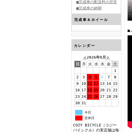
■完成車の配送料の目安
■完成車の納期
完成車＆ホイール
■
カレンダー
＜
2026年8月
＞
日
月
火
水
木
金
土
1
2
3
4
5
6
7
8
9
10
11
12
13
14
15
16
17
18
19
20
21
22
23
24
25
26
27
28
29
30
31
今日
定休日
COZY BICYCLE（コジー
バイシクル）の実店舗は毎