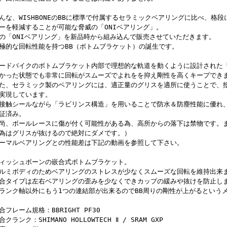
んな、WISHBONEのBBに標準で付属するセラミックベアリングに比べ、格
ーを軽減することが可能な脅威の「ONIベアリング」。
の「ONIベアリング」を新品時から組み込んで販売させていただきます。
極的な回転性能を持つBB（ボトムブラケット）の誕生です。
ードバイクのボトムブラケット内部で理想的な軌道を動くように設計された「
かった状態でも非常に回転がスムーズでよれをを抑え剛性を高くキープでき
た、セラミック製のベアリングには、適正量のグリスを適所に使うことで、
実現しています。
接触シールながら「ラビリンス構造」を用いることで防水＆防塵性能に優れ
証済み。
尚、ボールレースに傷が付く可能性がある為、高所からの落下は禁物です。
為はグリスが抜けるので絶対にダメです。）
ーマルベアリングとの性能差は下記の動画を参照して下さい。
ィッシュボーンの嵌合式ボトムブラケット。
ルミボディのためベアリングのストレスが少なくスムーズな回転を維持出来
合タイプは左右ベアリングの歪みを少なくできカップの緩みや抜けを防止し
ランク軸以外にもう1つの連結部が出来るのでBB周りの剛性が上がるという
合フレーム規格：BBRIGHT PF30
合クランク：SHIMANO HOLLOWTECH Ⅱ / SRAM GXP