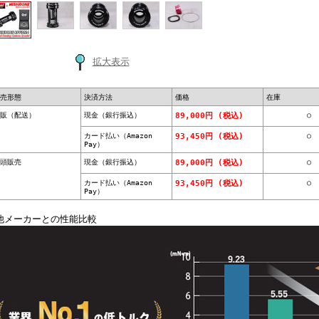
拡大表示
売形態
決済方法
価格
在庫
販（配送）
現金（銀行振込）
○
89,000円 (税込)
カード払い（Amazon
○
93,450円 (税込)
Pay）
頭販売
現金（銀行振込）
○
89,000円 (税込)
カード払い（Amazon
○
93,450円 (税込)
Pay）
他メーカーとの性能比較