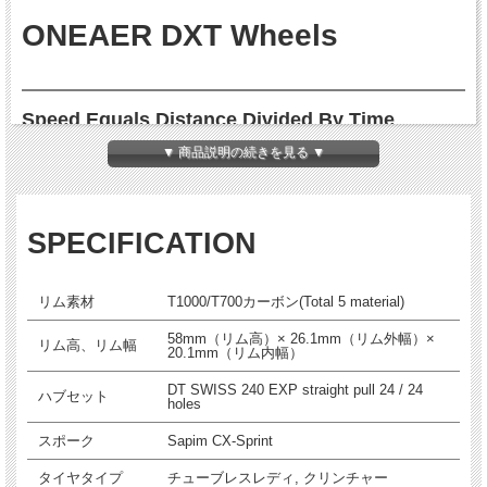
ONEAER DXT Wheels
Speed Equals Distance Divided By Time
▼ 商品説明の続きを見る ▼
超軽量58mmディープリムを採用し、強度と軽さを両立させた究極のロングディス
タンス・スペシャリスト。ハイスピードチャレンジャーやトライアスロン愛好家に
とって最高の武器。チューブレスレディで転がり抵抗も少なく、週末や試合でのパ
フォーマンスを最大限に引き出します。
SPECIFICATION
リム素材
T1000/T700カーボン(Total 5 material)
58mm（リム高）× 26.1mm（リム外幅）×
リム高、リム幅
20.1mm（リム内幅）
DT SWISS 240 EXP straight pull 24 / 24
ハブセット
holes
スポーク
Sapim CX-Sprint
タイヤタイプ
チューブレスレディ, クリンチャー