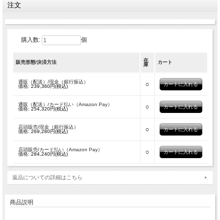
注文
購入数:
個
在
販売形態/決済方法
カート
庫
通販（配送）/現金（銀行振込）
○
価格:
239,360円(税込)
通販（配送）/カード払い（Amazon Pay）
○
価格:
254,320円(税込)
店頭販売/現金（銀行振込）
○
価格:
269,280円(税込)
店頭販売/カード払い（Amazon Pay）
○
価格:
284,240円(税込)
返品についての詳細はこちら
商品説明