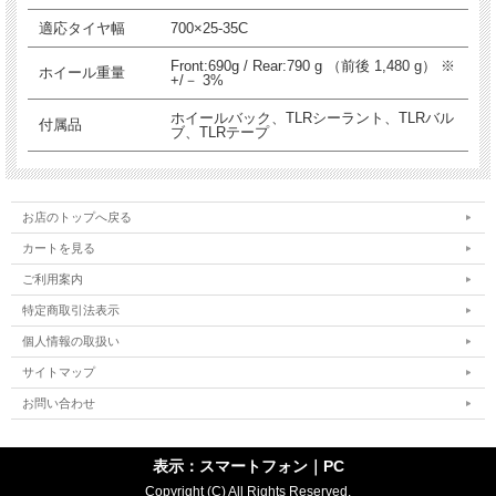
適応タイヤ幅
700×25-35C
Front:690g / Rear:790 g （前後 1,480 g） ※
ホイール重量
+/－ 3%
ホイールバック、TLRシーラント、TLRバル
付属品
ブ、TLRテープ
お店のトップへ戻る
カートを見る
ご利用案内
特定商取引法表示
個人情報の取扱い
サイトマップ
お問い合わせ
表示：スマートフォン｜
PC
Copyright (C) All Rights Reserved.