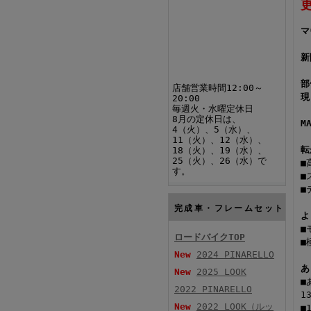
マ
新
部
店舗営業時間12:00～
現
20:00
毎週火・水曜定休日
8月の定休日は、
M
4（火）、5（水）、
11（火）、12（水）、
転
18（火）、19（水）、
25（火）、26（水）で
■
す。
■
■
完成車・フレームセット
よ
■
ロードバイクTOP
■
New
2024 PINARELLO
あ
New
2025 LOOK
■
2022 PINARELLO
1
New
2022 LOOK（ルッ
■