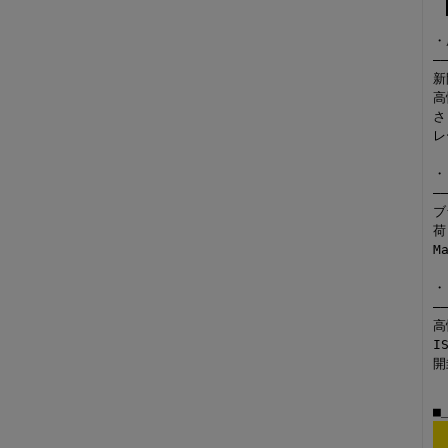
・
—
新
高
さ
レ
・
—
ブ
荷
M
・
—
高
I
開
■