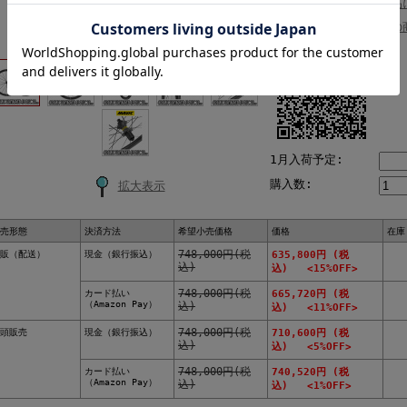
返品
この
1月入荷予定:
購入数:
拡大表示
売形態
決済方法
希望小売価格
価格
在庫
販（配送）
現金（銀行振込）
748,000円(税
635,800円 (税
込)
込) <15%OFF>
カード払い
748,000円(税
665,720円 (税
（Amazon Pay）
込)
込) <11%OFF>
頭販売
現金（銀行振込）
748,000円(税
710,600円 (税
込)
込) <5%OFF>
カード払い
748,000円(税
740,520円 (税
（Amazon Pay）
込)
込) <1%OFF>