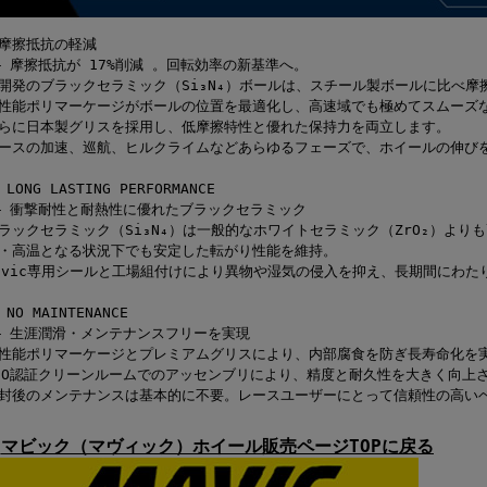
摩擦抵抗の軽減
— 摩擦抵抗が 17%削減 。回転効率の新基準へ。
開発のブラックセラミック（Si₃N₄）ボールは、スチール製ボールに比べ摩擦
性能ポリマーケージがボールの位置を最適化し、高速域でも極めてスムーズ
らに日本製グリスを採用し、低摩擦特性と優れた保持力を両立します。
ースの加速、巡航、ヒルクライムなどあらゆるフェーズで、ホイールの伸び
 LONG LASTING PERFORMANCE
— 衝撃耐性と耐熱性に優れたブラックセラミック
ラックセラミック（Si₃N₄）は一般的なホワイトセラミック（ZrO₂）より
・高温となる状況下でも安定した転がり性能を維持。
avic専用シールと工場組付けにより異物や湿気の侵入を抑え、長期間にわた
 NO MAINTENANCE
— 生涯潤滑・メンテナンスフリーを実現
性能ポリマーケージとプレミアムグリスにより、内部腐食を防ぎ長寿命化を
SO認証クリーンルームでのアッセンブリにより、精度と耐久性を大きく向上
封後のメンテナンスは基本的に不要。レースユーザーにとって信頼性の高い
マビック（マヴィック）ホイール販売ページTOPに戻る