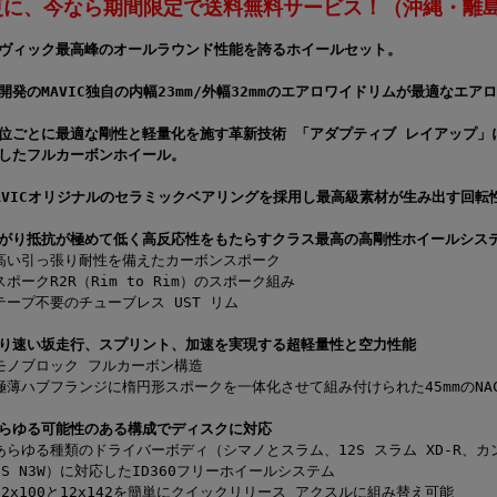
更に、今なら期間限定で送料無料サービス！（沖縄・離
ヴィック最高峰のオールラウンド性能を誇るホイールセット。
開発のMAVIC独自の内幅23mm/外幅32mmのエアロワイドリムが最適なエア
位ごとに最適な剛性と軽量化を施す革新技術 「アダプティブ レイアップ」に
したフルカーボンホイール。
AVICオリジナルのセラミックベアリングを採用し最高級素材が生み出す回転
がり抵抗が極めて低く高反応性をもたらすクラス最高の高剛性ホイールシス
高い引っ張り耐性を備えたカーボンスポーク
スポークR2R（Rim to Rim）のスポーク組み
テープ不要のチューブレス UST リム
り速い坂走行、スプリント、加速を実現する超軽量性と空力性能
モノブロック フルカーボン構造
極薄ハブフランジに楕円形スポークを一体化させて組み付けられた45mmのNA
らゆる可能性のある構成でディスクに対応
あらゆる種類のドライバーボディ（シマノとスラム、12S スラム XD-R、カンパ
3S N3W）に対応したID360フリーホイールシステム
12x100と12x142を簡単にクイックリリース アクスルに組み替え可能