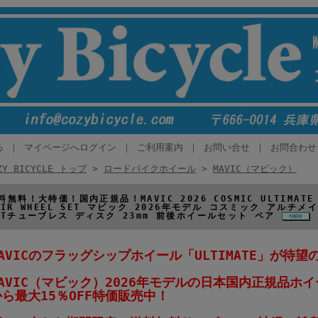
る
｜
マイページへログイン
｜
ご利用案内
｜
お問い合せ
｜
お問合わせ
ZY BICYCLE トップ
>
ロードバイクホイール
>
MAVIC（マビック）
料無料！大特価！国内正規品！MAVIC 2026 COSMIC ULTIMATE 4
AIR WHEEL SET マビック 2026年モデル コスミック アルチメ
STチューブレス ディスク 23mm 前後ホイールセット ペア
MAVICのフラッグシップホイール「ULTIMATE」が待
MAVIC（マビック）2026年モデルの日本国内正規品ホ
から最大15％OFF特価販売中！