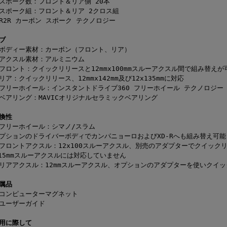
スポーク数：フロント＆リア側 20本
スポーク組：フロント＆リア 2クロス組
R2R カーボン スポーク テクノロジー
ブ
ボディー素材：カーボン（フロント、リア）
アクスル素材：アルミニウム
フロント：クイックリリースと12mmx100mmスルーアクスル間で組み替えが
リア：クイックリリース、12mmx142mm及び12x135mmに対応
フリーホイール：インスタントドライブ360 フリーホイール テクノロジー
ベアリング：MAVICオリジナルセラミックベアリング
換性
フリーホイール：シマノ/スラム
プションのドライバーボディでカンパニョーロおよびXD-Rへも組み替え可能
フロントアクスル：12x100スルーアクスル、別売のアダプターでクイック
15mmスルーアクスルには対応していません
リアアクスル：12mmスルーアクスル、オプションのアダプターを使いクイ
属品
コンピューターマグネット
ユーザーガイド
用に際して