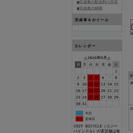
■完成車の配送料の目安
■完成車の納期
完成車＆ホイール
カレンダー
＜
2026年8月
＞
日
月
火
水
木
金
土
1
販
2
3
4
5
6
7
8
通
9
10
11
12
13
14
15
16
17
18
19
20
21
22
23
24
25
26
27
28
29
30
31
店
今日
定休日
COZY BICYCLE（コジー
バイシクル）の実店舗は毎