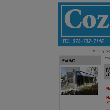
カートをみ
CO
店舗地図
送
P
U