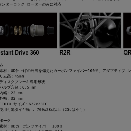
センターロック ローターのみに対応
ム
素材：UD仕上げの外層を備えたカーボンファイバー100％、アダプティブ 
リム高：45mm
ディスクブレーキ専用形状
バルブ穴径：6.5 mm
内幅：23 mm
外幅：32 mm
ETRTO サイズ：622x23TC
使用可能タイヤ幅 : 700x28c以上（25cは不可）
ポーク
素材：UDカーボンファイバー 100％