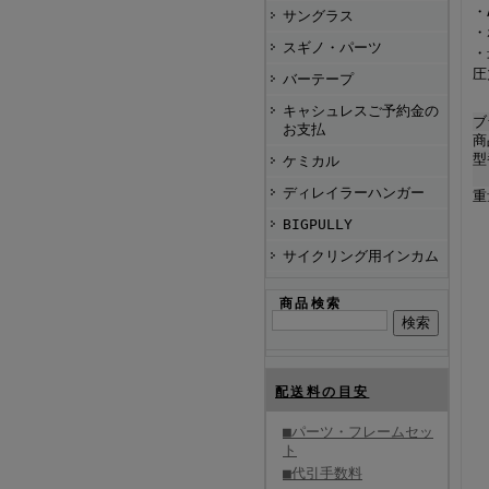
・
サングラス
・
スギノ・パーツ
・
圧
バーテープ
キャシュレスご予約金の
ブ
お支払
商
型
ケミカル
ディレイラーハンガー
重
BIGPULLY
サイクリング用インカム
商品検索
配送料の目安
■パーツ・フレームセッ
ト
■代引手数料