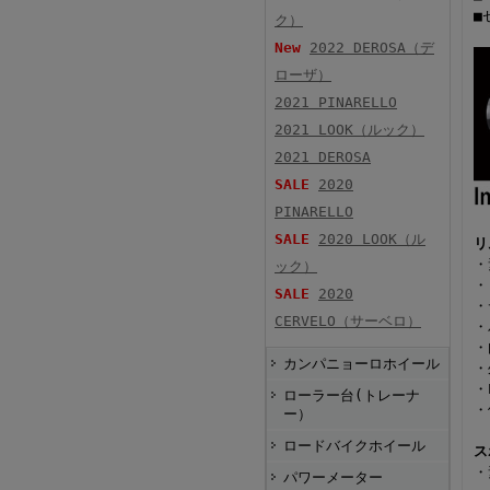
■
ク）
New
2022 DEROSA（デ
ローザ）
2021 PINARELLO
2021 LOOK（ルック）
2021 DEROSA
SALE
2020
PINARELLO
SALE
2020 LOOK（ル
リ
・
ック）
・
SALE
2020
・
CERVELO（サーベロ）
・
・
カンパニョーロホイール
・
・
ローラー台(トレーナ
・
ー）
ロードバイクホイール
ス
・
パワーメーター