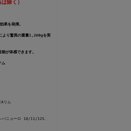
島は除く）
ロ効果を発揮。
より驚異の重量1,260gを実
性能が体感できます。
テム
CAリム
ニョーロ 10/11/12S、