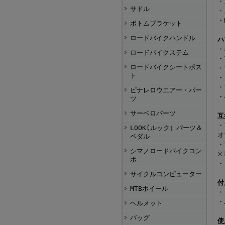
・
サドル
・
・
ボトムブラケット
ロードバイクハンドル
ハ
・
ロードバイクステム
・
ロードバイクシートポス
・
ト
・
・
ピナレロウエアー・パー
・
ツ
サーベロパーツ
互
・
LOOK(ルック）パーツ＆
オ
ペダル
・
シマノロードバイクコン
※
ポ
・
サイクルコンピューター
付
MTBホイール
・
・
ヘルメット
バッグ
使