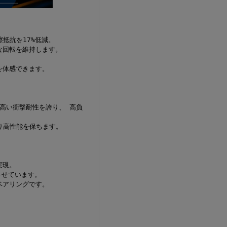
抵抗を17%低減。
な回転を維持します。
を体感できます。
も高い衝撃耐性を誇り、 高負
り高性能を保ちます。
実現。
させています。
ベアリングです。