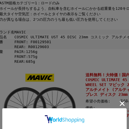
ASTM規格カテゴリー1：ロードのみ
ホイールが長持ちするよう、自転車を含むホイールにかかる総重量を120キ
最大タイヤ空気圧：ホイールとタイヤの表示をご覧ください
力が異なる場合は、2つの圧力のうち最も低い圧力を使用してください
ランド名
MAVIC
品名
COSMIC ULTIMATE UST 45 DISC 23mm コスミック ア
番
FRONT: F00129501
REAR: R00129603
量
PAIR:1256g
FRONT:575g
REAR:685g
送料無料！大特価！国内正規
COSMIC ULTIMATE 45
WHEEL SET マビック
アルチメイト (アルティメ
ブレス ディスク 23m
74
希望小売価格:
価格:
635
～
7
込) 