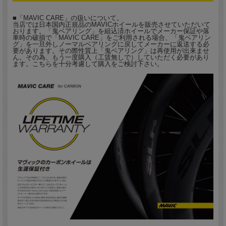
■「MAVIC CARE」の扱いについて。
当店では日本国内正規品のMAVICホイールを販売させていただいて
おります。「鬼ベアリング」を組込済ホイールでメーカー保証や落
車時の破損で「MAVIC CARE」をご利用される場合、「鬼ベアリン
グ」を一旦外しノーマルベアリングに戻してメーカーに返送する必
要があります。その際性質上「鬼ベアリング」は再使用が出来ませ
ん。その為、もう一度購入（工賃無しで）していただく必要があり
ます。こちらを十分考慮して購入をご検討下さい。