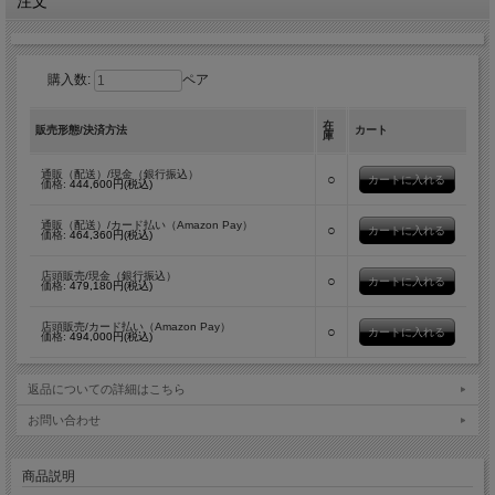
注文
購入数:
ペア
在
販売形態/決済方法
カート
庫
通販（配送）/現金（銀行振込）
○
価格:
444,600円(税込)
通販（配送）/カード払い（Amazon Pay）
○
価格:
464,360円(税込)
店頭販売/現金（銀行振込）
○
価格:
479,180円(税込)
店頭販売/カード払い（Amazon Pay）
○
価格:
494,000円(税込)
返品についての詳細はこちら
お問い合わせ
商品説明