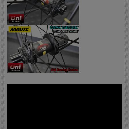
■瞬時のパワー伝達をもたらすID360 テクノロジー
使いやすいチューブレスシステムで、スピード性、快適性、制御性を高める改善さ
れたUSTロード
■チューブがないので摩擦が少なく、効率性とグリップ力がアップし、リム打ちパ
ンクのリスクが軽減
■リムベッドの形状が新しくなり、タイヤの着脱が容易に
■FOREカーボンドリル加工がリムテープを不要に
対応タイヤ：チューブレスレディー、チューブレス、クリンチャー
推奨タイヤ幅：25～32mm
リム素材：カーボンファイバー100％UD仕上、FOREカーボン・テープレスチュー
ブレステクノロジー、USTチューブレステクノロジー
リム高：32mm
リム幅：28mm
リム内幅：21ｃ
ブレーキ：AFS(センターロック)
ハブ：インフィニティアルミボディ、インスタントドライブ360アルミフリーホイ
ール
ハブ規格：F/HH12x100ｍｍ（スルーアクスル）R/HH12x142mm（スルーアスク
ル）、付属のアダプターでクイックリリースに変換可能。
ベアリング：JTEKT「ONIセラミックベアリング」カートリッジ式・非接触シー
ル・ラビリンス構造、QRMオート
スポーク：スチール、ストレートプル、楕円形エアロ（幅3.7mm）、ダブルバテッ
ド
ニップル：FOREテクノロジーによるアルミニウム一体型
スポーク本数：F/24本 R/24本、2クロス組、コンタクトレス
フリーボディー：シマノ 10/11/12s ＆ スラム 11s（オプションでカンパニョーロも