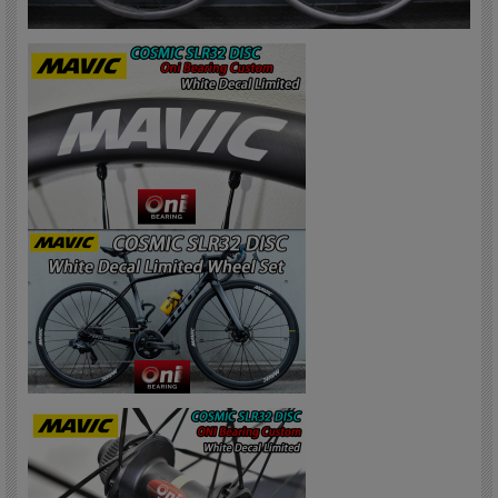
（尚、ボールレースに傷が付く可能性がある為、高所からの落下は禁物です。また
停車時に洗車で水をかける行為はグリスが抜けるので絶対にダメです。）
ノーマルベアリングとの性能差は下記の動画を参照して下さい。
COSMIC SLR 32 DISCは軽量32mmリムとNewETRTOにより使いやすくなったチ
ューブレステクノロジーを備え、特にヒルクライムでの瞬時の加速パフォーマンス
を叶える超軽量ディスクブレーキホイールです。
その「COSMIC SLR 32 DISC」に鮮やかなMAVICロゴホワイトデカールをセット
した日本国内限定モデルが発売されました。
新しい軽量32mmリムと使いやすくなったロード チューブレス テクノロジーを備
え、特に急坂の上りでの瞬時の加速パフォーマンスを叶える超軽量ディスクブレー
キホイール。
瞬時の加速、クライミング能力を向上
■ディスクブレーキ用に最適化された高さ32mm/幅28mmのNACAプロファイルリム
■40gの軽量化を実現し、リムテープを不要にすることでさらに30gの軽量化をもた
らしたFOREカーボン
■マヴィック特許の軽量エアロスポーク
パワー伝達を向上させる高剛性ホイール
■FOREカーボン テクノロジーによってリムの上部ブリッジに穴が開かないので、
リムの高剛性をキープ
■新登場のインフィニティ ハブプラットフォーム：高剛性アクスル、耐久性の高い
ベアリング、スポーク組みとスポークテンションを最適化させた新しいハブデザイ
ン