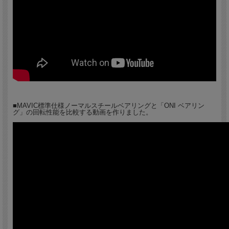
しくはスラムXDR12sヘ変換可能。）
重量：1366g（F/626g、R/740g）
FRONT: F9226101 / 0193128463939
REAR: R3978155 / 0193128465216
■MAVIC標準仕様ノーマルスチールベアリングと「ONI ベアリン
グ」の回転性能を比較する動画を作りました。