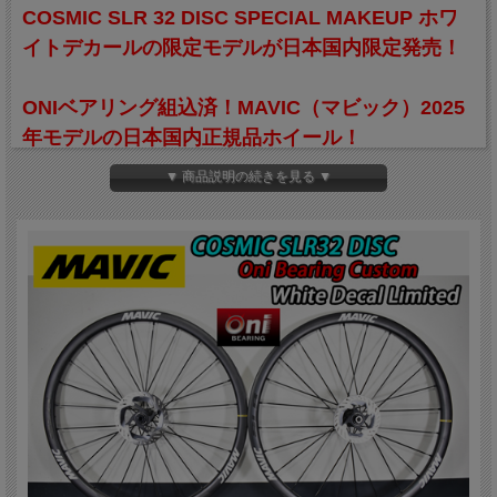
COSMIC SLR 32 DISC SPECIAL MAKEUP ホワ
イトデカールの限定モデルが日本国内限定発売！
ONIベアリング組込済！MAVIC（マビック）2025
年モデルの日本国内正規品ホイール！
▼ 商品説明の続きを見る ▼
更に、今なら期間限定で送料無料サービス！（沖
縄・離島は除く）
MAVICの標準で付属するノーマルスチールベアリングに比べ、時速25km走行時で
約15W、時速35kmで約27Wのパワーを軽減することが可能な脅威の「鬼ベアリン
グ」。その「鬼ベアリング」を新品時から組み込んで販売際させていただきます。
ロードバイクホイールのハブ内部で理想的な軌道を動くように設計された「鬼ベア
リング」は、 負荷がかかった状態でも非常に回転がスムーズでよれをを抑え剛性
を高くキープできます。
また、セラミック製のベアリングには、適正量のグリスを適所に使うことで、抵抗
が非常に低い高精度の回転を実現しています。
非接触シールながら「ラビリンス構造」を用いることで防水＆防塵性能に優れ、そ
の耐久性能はJプロチームが実証済み。