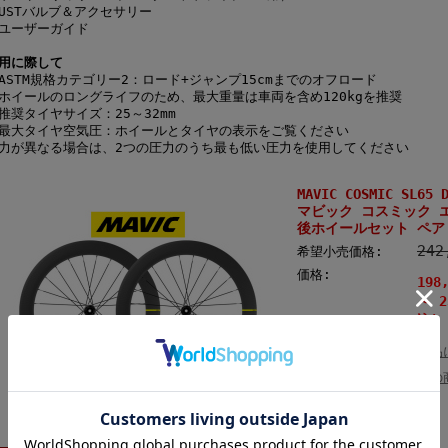
USTバルブ＆アクセサリー
ユーザーガイド
用に際して
ASTM規格カテゴリー2：ロード+ジャンプ15cmまでのオフロード
ホイールのロングライフのため、最大重量は車両を含め120kgを推奨
推奨タイヤサイズ：25～32mm
最大タイヤ空気圧：ホイールとタイヤの表示をご覧ください
力が異なる場合は、2つの圧力のうち最も低い圧力を使用してください
MAVIC COSMIC SL65 
マビック コスミック エ
後ホイールセット ペア
24
希望小売価格:
価格:
198
～
2
込) 
返品
この