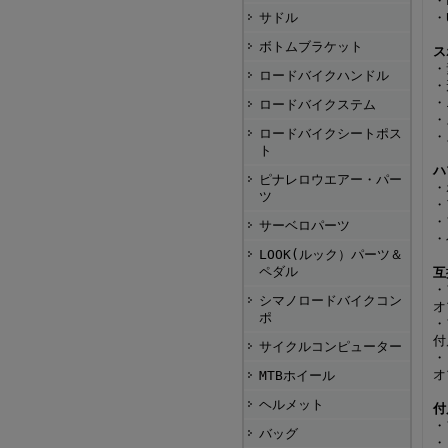
・
サドル
・
ボトムブラケット
ス
・
ロードバイクハンドル
・
・
ロードバイクステム
・
ロードバイクシートポス
・
ト
ハ
ピナレロウエアー・パー
・
ツ
・
・
サーベロパーツ
・
LOOK(ルック）パーツ＆
ペダル
互
・
シマノロードバイクコン
オ
ポ
・
付
サイクルコンピューター
・
オ
MTBホイール
ヘルメット
付
・
バッグ
・