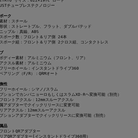
ETRTO サイズ：622×19TC ロード
USTチューブレステクノロジー
ポーク
素材：スチール
形状：ストレートプル、フラット、ダブルバテッド
ニップル：真鍮、ABS
スポーク数：フロント＆リア側 24本
スポーク組：フロント＆リア側 2クロス組、コンタクトレス
ブ
ボディー素材：アルミニウム（フロント、リア）
アクスル素材：アルミニウム
フリーホイール：インスタントドライブ360
ベアリング（F/R）：QRMオート
換性
フリーホイール：シマノ/スラム
プションでカンパニョーロもしくはスラムXD-Rヘ変換可能（別売）
フロントアクスル：12mmスルーアクスル
属アダプターでクイックリリースに変更可能
リアアクスル：12mmスルーアクスル
プションアダプターでクイックリリースに変換可能（別売）
属品
フロントQRアダプター
リアQRアダプター(インスタントドライブ360用）