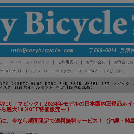
る
｜
マイページへログイン
｜
ご利用案内
｜
お問い合せ
｜
お問合わせ
ZY BICYCLE トップ
>
ロードバイクホイール
>
MAVIC（マビック）
AVIC COSMIC SL65 DISC F/R PAIR WHEEL SET マビ
ィスク 前後ホイールセット ペア【国内正規品】
MAVIC（マビック）2024年モデルの日本国内正規品ホ
から最大18％OFF特価販売中！
更に、今なら期間限定で送料無料サービス！（沖縄・離
ランド名
MAVIC