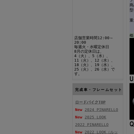
商
型
重
概
店舗営業時間12:00～
20:00
毎週火・水曜定休日
8月の定休日は、
4（火）、5（水）、
11（火）、12（水）、
18（火）、19（水）、
25（火）、26（水）で
す。
完成車・フレームセット
ロードバイクTOP
New
2024 PINARELLO
New
2025 LOOK
2022 PINARELLO
New
2022 LOOK（ルッ