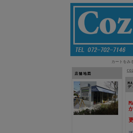
カートをみ
CO
店舗地図
M
デ
ブ