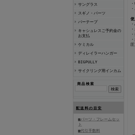
・
サングラス
・
スギノ・パーツ
使
バーテープ
・
・
キャシュレスご予約金の
・
お支払
・
ケミカル
圧
ディレイラーハンガー
BIGPULLY
サイクリング用インカム
商品検索
配送料の目安
■パーツ・フレームセッ
ト
■代引手数料