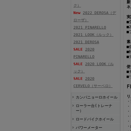
新
ク）
ネ
New
2022 DEROSA（デ
実
ローザ）
■
■
2021 PINARELLO
■
2021 LOOK（ルック）
素
2021 DEROSA
■
SALE
2020
■
PINARELLO
■
SALE
2020 LOOK（ル
使
ック）
■
■
SALE
2020
F
CERVELO（サーベロ）
リ
カンパニョーロホイール
・
ローラー台(トレーナ
・
ー）
・
・
ロードバイクホイール
・
・
パワーメーター