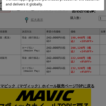
購入数:
拡大表示
売形態
決済方法
希望小売価格
価格
在庫
販（配送）
現金（銀行振込）
242,000円(税
198,440円 (税
込)
込) <18%OFF>
カード払い
242,000円(税
208,120円 (税
（Amazon Pay）
込)
込) <14%OFF>
頭販売
現金（銀行振込）
242,000円(税
222,640円 (税
込)
込) <8%OFF>
カード払い
242,000円(税
232,320円 (税
（Amazon Pay）
込)
込) <4%OFF>
マビック（マヴィック）ホイール販売ページTOPに戻る