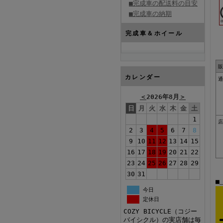
■完成車の配送料の目安
■完成車の納期
完成車＆ホイール
販
カレンダー
通
＜
2026年8月
＞
日
月
火
水
木
金
土
1
店
2
3
4
5
6
7
8
9
10
11
12
13
14
15
16
17
18
19
20
21
22
23
24
25
26
27
28
29
30
31
■
今日
定休日
COZY BICYCLE（コジー
バイシクル）の実店舗は毎