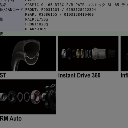
品名
COSMIC SL 65 DISC F/R PAIR コスミック SL 6
番/JANコード
FRONT: F9031101 / 0193128422394
REAR: R3686155 / 0193128419400
量
PAIR:1750g
FRONT:820g
REAR:930g
要