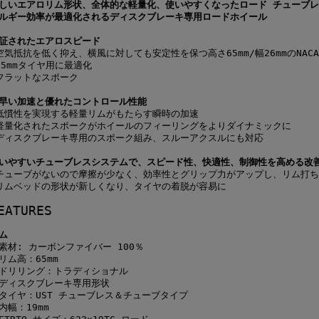
しいエアロリム形状、全体的な軽量化、使いやすくなったロード チューブレ
ルギー効率が最適化されるディスクブレーキ専用ロードホイール
証されたエアロスピード
空気抵抗を低く抑え、横風に対しても安定性を保つ高さ65mm/幅26mmのNA
25mmタイヤ用に最適化
フラットなスポーク
早い加速と優れたコントロール性能
低慣性を実現する軽量リムがもたらす瞬時の加速
軽量化されたスポークがホイールのフィーリングをよりダイナミックに
ディスクブレーキ専用のスポーク組み、スルーアクスルにも対応
いやすいチューブレスシステムで、スピード性、快適性、制御性を高める改善
チューブがないので摩擦が少なく、効率性とグリップ力がアップし、リム打
リムベッドの形状が新しくなり、タイヤの着脱が容易に
EATURES
ム
素材: カーボンファイバー 100％
リム高：65mm
ドリリング：トラディショナル
ディスクブレーキ専用形状
タイヤ：UST チューブレス＆チューブタイプ
内幅：19mm