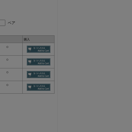
ペア
購入
○
○
○
○