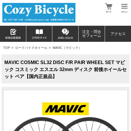
注文・問合
アクセス
せフォーム
TOP
>
ロードバイクホイール
>
MAVIC（マビック）
MAVIC COSMIC SL32 DISC F/R PAIR WHEEL SET マビ
ック コスミック エスエル 32mm ディスク 前後ホイールセ
ット ペア【国内正規品】