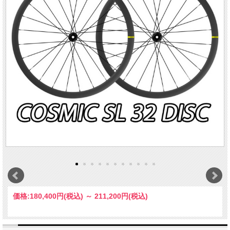
価格:
180,400円
(税込)
～
211,200円
(税込)