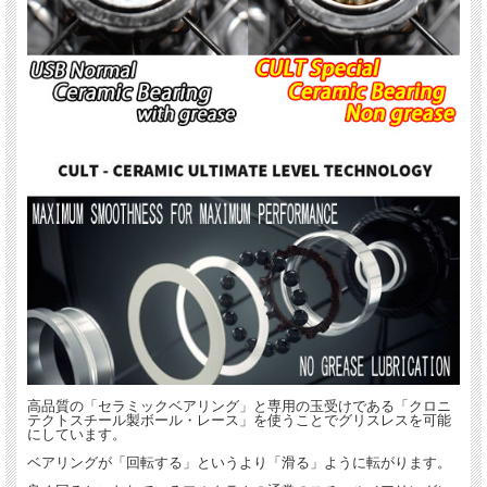
ーのベアリングを軽量でより滑らかなUSBベアリングへグレードアップさせたホイ
ールです。
新しい「SPEED 57 DB」は4000時間以上の風洞実験や走行テストをかけて開発さ
れました。
28cタイヤに最適になるようリム内幅が19mmから23mmへワイド化、リム頂点部の
アールも大きくなりました。
それにより旧型19cモデルに比べ10％エアロダイナミクス性能が向上しています。
また、ホイール剛性が10％アップし、フランジサイズが40％、ハブボディーが
10％それぞれ小さくなることで空気抵抗が低減。
ハンドリング性能は最大17%の改善しています。
新設計されたリムはフルクラム独自仕様のFF100ハイモジュールユニディレクショ
ンファイバーカーボン。
タイヤ接触部にはC-LUXテクノロジーが採用され艶やかで滑らかな仕上げがタイヤ
装着を容易にしてくれます。
リム外側にはマットな仕上げのDIMF（ダイレクト・インモールド・マット・フィ
ニッシュ）テクノロジーが採用され、 表面には精密に積層されたカーボン地が見
えます。
またグラフィックレーザーで刻印され、ラベルは超薄メタルで高級感を引きだたせ
ています。
従来モデルと同じく内側のリムベットにはMoMagテクノロジーによりスポーク穴
高品質の「セラミックベアリング」と専用の玉受けである「クロニ
が無く、 リムテープを使用することなくチューブレスやチューブレスレディータ
テクトスチール製ボール・レース」を使うことでグリスレスを可能
イヤを装着出来ます。
にしています。
ベアリングが「回転する」というより「滑る」ように転がります。
フリーボディーのラチェット受け部の歯数を36枚に増やす事でパワー伝達効率が向
上。