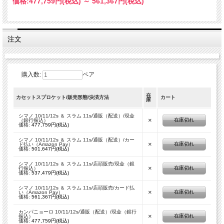
価格:
477,759円
(税込)
～
561,367円
(税込)
注文
購入数:
ペア
在
カセットスプロケット/販売形態/決済方法
カート
庫
シマノ 10/11/12s ＆ スラム 11s/通販（配送）/現金
×
在庫切れ
（銀行振込）
価格:
477,759円(税込)
シマノ 10/11/12s ＆ スラム 11s/通販（配送）/カー
×
在庫切れ
ド払い（Amazon Pay）
価格:
501,647円(税込)
シマノ 10/11/12s ＆ スラム 11s/店頭販売/現金（銀
×
在庫切れ
行振込）
価格:
537,479円(税込)
シマノ 10/11/12s ＆ スラム 11s/店頭販売/カード払
×
在庫切れ
い（Amazon Pay）
価格:
561,367円(税込)
カンパニョーロ 10/11/12s/通販（配送）/現金（銀行
×
在庫切れ
振込）
価格:
477,759円(税込)