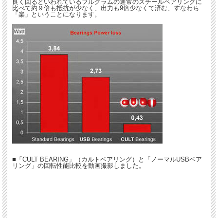
良く回るといわれているフルクラムの通常のスチールベアリングに
比べて約９倍も抵抗が少なく、出力も9倍少なくて済む、すなわち
「2WAY-FIT」は「チューブレスタイヤ」と「クリンチャータイヤ」の兼用ホイー
「楽」ということになります。
ルです。
チューブレスタイヤを付ければチューブの摩擦がなくなるのでタイヤの回転抵抗が
減り、 クリンチャータイヤに比べて、走りが数十％も軽くなるといわれていま
す。
対応タイヤ：2WAY、チューブレス、チューブレスレディー、クリンチャー
対応タイヤ幅：25～65mm
リム素材：FF100フルカーボン、ダイレクト・インモールド・マット・フィニッシ
ュ（DIMF）、C-LUXフィニッシュ
リム高：57mm（左右対称）
リム外幅：29.3mm
リム内幅：23mm
ブレーキ：AFS(センターロック)
フロント/リアハブ：アルミ製
ハブ規格：F/HH12x100mm（スルーアクスル）R/HH12x142mm（スルーアスク
ル）
ベアリング：CULTセラミックベアリング、カップアンドコーン
■「CULT BEARING」（カルトベアリング）と「ノーマルUSBベア
スポーク：ステンレス、ダブル・バテッドエアロ、ストレート・プル
リング」の回転性能比較を動画撮影しました。
スポーク本数：F/24 R/24本
フリーボディー：シマノ 10/11/12s ＆ スラム 11s、カンパ11/12/13s、スラム
XDr12s
重量：1470g
重量制限：120kg（ライダー、バイク、アクセサリーの総重量）
カラー：無地