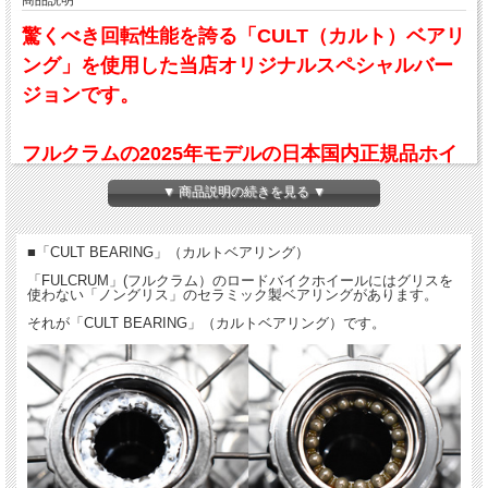
商品説明
驚くべき回転性能を誇る「CULT（カルト）ベアリ
ング」を使用した当店オリジナルスペシャルバー
ジョンです。
フルクラムの2025年モデルの日本国内正規品ホイ
ールが期間限定で定価から最大20％OFF大特価セ
▼ 商品説明の続きを見る ▼
ール！
■「CULT BEARING」（カルトベアリング）
更に、今なら期間限定で送料無料サービス！（沖
「FULCRUM」(フルクラム）のロードバイクホイールにはグリスを
使わない「ノングリス」のセラミック製ベアリングがあります。
縄・離島は除く）
それが「CULT BEARING」（カルトベアリング）です。
グリスレス「CULT（カルト）ベアリング」は「SPEED 42 DB TEAM」に標準で付
属する「USBベアリング」よりも6倍円滑に回転し、分速500回転で回した場合、
47分以上も回転を続けます。出力も6倍少なくて済む、すなわち「楽」ということ
になります。
詳しくは下の説明を見てください。
「SPEED57 TEAM」はフルクラムがサポートするチームに供給する限定モデルで
レースやイベント会場でひときわ存在感を際立たせるグラフィックロゴが特徴的で
す。通常モデルの「SPEED57」とリムやハブスペックは同じながらフリーボディ