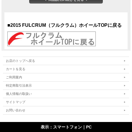
す。
ホイールサイズ：26インチ
OLD：FRONT/100mmクイック・15mmスルーアクスル、REAR/135mmクイック
ディスクローター：6bolt
■2015 FULCRUM（フルクラム）ホイールTOPに戻る
対応タイヤ：チューブレス、チューブド
リム素材：アルミ
ハブ：フロント/24H、リア/24H 重量：1650g
対応カセット：シマノ、SRAM
カラー：ブラック
お店のトップへ戻る
カートを見る
ご利用案内
特定商取引法表示
個人情報の取扱い
サイトマップ
お問い合わせ
表示：スマートフォン｜
PC