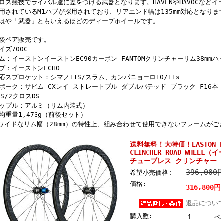
ロス競技でライバル達に差をつける武器となります。HAVENやHAVOCなどイ
用されているM1ハブが採用されており、リアエンド幅は135mm対応となりま
はや「武器」ともいえるほどのディープホイールです。
後ペア販売です。
イズ700C
ム：イーストンイーストンEC90カーボン FANTOMクリンチャーリム38mmハ
ブ：イーストンECHO
応スプロケット：シマノ11S/スラム、カンパニョーロ10/11s
ポーク：サピム CXレイ ストレートプル ダブルバテッド ブラック F16本 
DS/2クロスDS
ップル：アルミ（リム内装式）
均重量1,473g（前後セット）
ワイドなリム幅（28mm）の特性上、組み合わせて使用できないフレームがご
送料無料！大特価！EASTON EC9
CLINCHER ROAD WHE
チューブレス クリンチャー
396,00
希望小売価格:
価格:
316,800
返品につい
購入数:
ペ