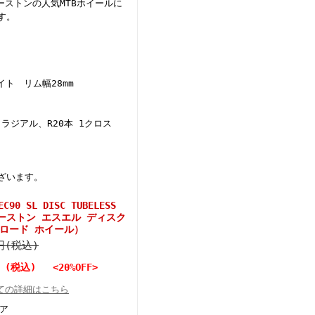
ーストンの人気MTBホイールに
す。
イト リム幅28mm
ラジアル、R20本 1クロス
ざいます。
0 SL DISC TUBELESS
EL（イーストン エスエル ディスク
 ロード ホイール）
0円(税込)
円 (税込) <20%OFF>
ての詳細はこちら
ア