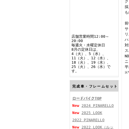
ク
採
も
前
サ
リ
店舗営業時間12:00～
ハ
20:00
対
毎週火・水曜定休日
8月の定休日は、
ス
4（火）、5（水）、
N
11（火）、12（水）、
ニ
18（火）、19（水）、
25（火）、26（水）で
平
す。
※
完成車・フレームセット
ロードバイクTOP
New
2024 PINARELLO
New
2025 LOOK
2022 PINARELLO
New
2022 LOOK（ルッ