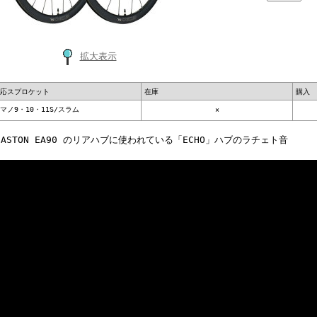
拡大表示
応スプロケット
在庫
購入
マノ9・10・11S/スラム
×
EASTON EA90 のリアハブに使われている「ECHO」ハブのラチェト音