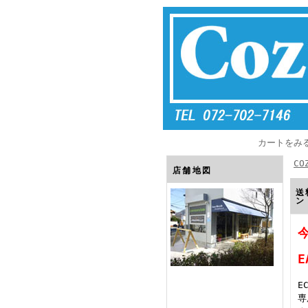
カートをみ
CO
店舗地図
送
ン
E
専