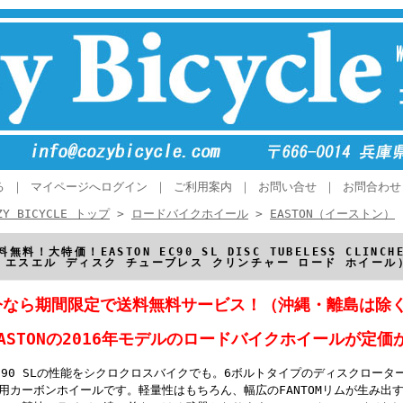
る
｜
マイページへログイン
｜
ご利用案内
｜
お問い合せ
｜
お問合わせ
ZY BICYCLE トップ
>
ロードバイクホイール
>
EASTON（イーストン）
料無料！大特価！EASTON EC90 SL DISC TUBELESS CLINCH
 エスエル ディスク チューブレス クリンチャー ロード ホイー
今なら期間限定で送料無料サービス！（沖縄・離島は除
EASTONの2016年モデルのロードバイクホイールが定価か
C90 SLの性能をシクロクロスバイクでも。6ボルトタイプのディスクロー
用カーボンホイールです。軽量性はもちろん、幅広のFANTOMリムが生み出