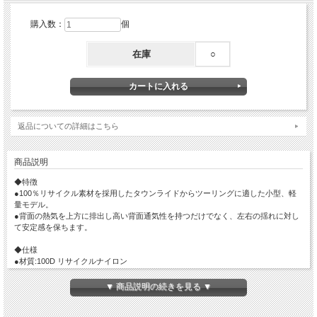
購入数：
個
在庫
○
返品についての詳細はこちら
商品説明
◆特徴
●100％リサイクル素材を採用したタウンライドからツーリングに適した小型、軽
量モデル。
●背面の熱気を上方に排出し高い背面通気性を持つだけでなく、左右の揺れに対し
て安定感を保ちます。
◆仕様
●材質:100D リサイクルナイロン
●重量:540g
●サイズ:H43×W22×D14cm
▼ 商品説明の続きを見る ▼
●容量:8L