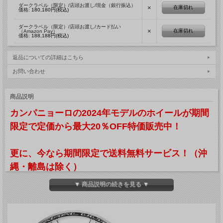
ダークラベル（限定）/店頭お渡し/現金（銀行振込）
×
在庫切れ
価格:
180,180円(税込)
ダークラベル（限定）/店頭お渡し/カード払い
×
在庫切れ
（Amazon Pay）
価格:
188,188円(税込)
返品についての詳細はこちら
お問い合わせ
商品説明
カンパニョーロの2024年モデルのホイールが期間
限定で定価から最大20％OFF特価販売中！
更に、今なら期間限定で送料無料サービス！（沖
縄・離島は除く）
▼ 商品説明の続きを見る ▼
「SHAMAL ULTRA」から「SHAMAL ULTRA C17」へ2017年モデルからフルモデル
チェンジ！！
「SHAMAL ULTRA」はクリテリウム＆ヒルクライムレースから、本格的なロング
ライドまで 幅広く使える高剛性で軽量なカンパニョーロの最上位アルミ製ロード