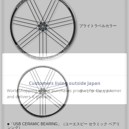
バイクホイールです。
昨今のトレンドであるワイドタイヤに対応すべく、 内幅を15mmから17mmに広げ
た「C17サイズ」のリムを与えられモデルチェンジを果たしました。
最適な路面追従性能と反応性を導き出す後輪の「MEGA G3 アルミ製スポーク」と
「ワイドフランジ」、前後ハブに高級感があり軽量な「カーボンハブ」を採用して
ブライトラベルカラー
います。
また、ベアリングには摩擦係数を低減させ滑らかさを長時間維持する「USBセラミ
ックボール」を装備しています。
前後カーボン製ハブ、USBセラミックベアリング仕様は今までのシャマルと同じな
がら、「SHAMAL ULTRA C17」のフロントハブは細くなり、ボールベアリングの
数は15コから13コに減り、軽量化されています。
PEO表面処理をし、軽量化された「シマノHG BODY」が採用されています。
「クリンチャータイヤ」用ホイールです。
対応タイヤ：クリンチャー
指定タイヤ幅：25～50mm
リム素材：アルミ製トリプル切削、C17
リム高：F/26mm、R/30mm
ダークラベルカラー
リム幅：22.6mm
ハブ：前後カーボンシェル/アルミボディ
ベアリング：USBセラミックベアリング
スポーク：アルミ エアロ
スポーク本数：F/16本 R/21本(MEGA G3)
フリーボディー：シマノ 9/10/11/12s
重量：1470g（F/635g、R/835g）
■「USB CERAMIC BEARING」（ユーエスビー セラミック ベアリ
カラー：ブライトラベル、ダークラベル（限定）
ンング）