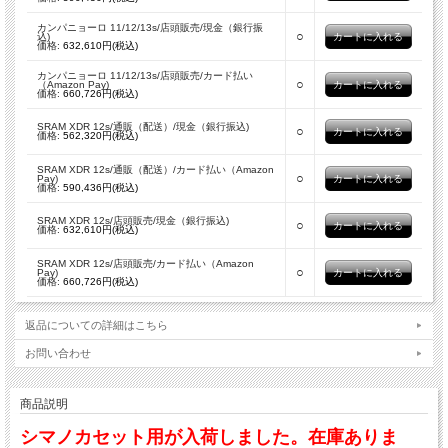
カンパニョーロ 11/12/13s/店頭販売/現金（銀行振
○
込)
価格:
632,610円(税込)
カンパニョーロ 11/12/13s/店頭販売/カード払い
○
（Amazon Pay)
価格:
660,726円(税込)
SRAM XDR 12s/通販（配送）/現金（銀行振込)
○
価格:
562,320円(税込)
SRAM XDR 12s/通販（配送）/カード払い（Amazon
○
Pay)
価格:
590,436円(税込)
SRAM XDR 12s/店頭販売/現金（銀行振込)
○
価格:
632,610円(税込)
SRAM XDR 12s/店頭販売/カード払い（Amazon
○
Pay)
価格:
660,726円(税込)
返品についての詳細はこちら
お問い合わせ
商品説明
シマノカセット用が入荷しました。在庫ありま