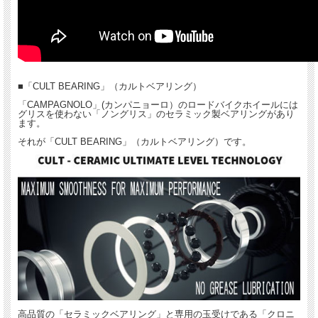
「CULT セラミック ベアリング」が標準仕様です。驚くべき回転性能を誇る
「CULT（カルト）ベアリング」はグリスレスで、スタンダード・ベアリングより
も9倍円滑に回転し、分速500 回転で回した場合、47 分以上も回転を続けます。詳
しくは下記の説明を見てください。
■「CULT BEARING」（カルトベアリング）
対応タイヤ：チューブラー
リム素材：H.U.L.C UD 高強度カーボン・ファイバー C-LUX フィニッシュ
「CAMPAGNOLO」(カンパニョーロ）のロードバイクホイールには
リム高：37mm
グリスを使わない「ノングリス」のセラミック製ベアリングがあり
ます。
リム幅：27m
ブレーキ：AFS(センターロック)
それが「CULT BEARING」（カルトベアリング）です。
ハブ規格：F/HH12x100ｍｍ（スルーアクスル）、R/HH12x142mm（スルーアスク
ル）
ハブ：F/R：アルミボディー
ベアリング：CULTセラミックベアリング
スポーク：ステンレス 楕円 ストレート
スポーク本数：F/21本 R/24本
ニップル：アルミ製エアロ Mo-Mag セルフロック インターナル
フリーボディー：シマノ 10/11/12ｓ、カンパニョーロ 11/12/13s、SRAM XDR 12s
重量：1160g
カラー：コッパ―シェイド
高品質の「セラミックベアリング」と専用の玉受けである「クロニ