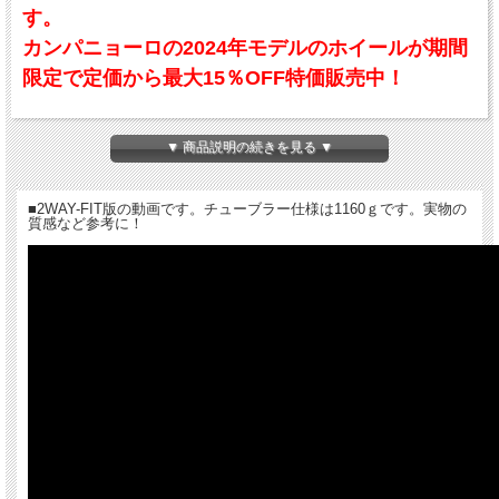
す。
カンパニョーロの2024年モデルのホイールが期間
限定で定価から最大15％OFF特価販売中！
更に、今なら期間限定で送料無料サービス！（沖
▼ 商品説明の続きを見る ▼
縄・離島は除く）
■2WAY-FIT版の動画です。チューブラー仕様は1160ｇです。実物の
「CAMPAGNOLO」（カンパニョーロ）の最軽量ホイール「HYPERON ULTRA」
質感など参考に！
（ハイペロンウルトラ）が復活しました。
リムハイト37mmのフルカーボンリムを備えたホイール重量はチューブラータイヤ
仕様で1160gと超軽量です。
軽量でありながら剛性や操作性を損なわないように、カーボンファイバーとレジン
の最適な配分「ハンドメイド・ウルトラ・ライト・カーボン（H.U.L.C)」というカ
ンパニョーロ独自の新しい技術が採用されています。
内幅21mmに設計された「HYPERON ULTRA」は、重量を押さえながら最高の剛性
を生み出し、 激坂やクイックなハンドル操作が必要とされる場面で素早い反応性
能を持ち、突然のペースアップにも十分対応することが可能です。
ハブは「Head-2-Bay」トータル・テンション・マネージメント・システム を特徴
とし、スポークのせん断を防ぎながら、理想的なパワー伝達を可能にします。
リム表面は「C-LUX フィニッシュ」で鏡面のような美しい仕上げになっいます。