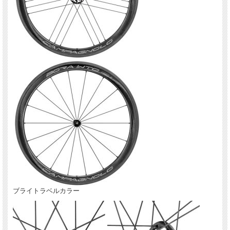
は最も悪く、 その一方、インナー・チューブを使用するクリンチャー・タイヤの
性能は大きく進歩していました。
しかし何と言ってもチューブレス・タイヤの転がり抵抗が、最も低い数値を示しま
した。
これを受けてカンパニョーロのエンジニアたちは、チューブレス・タイヤとクリン
チャー・タイヤどちらでも選択でき、 しかも余計なマテリアルや付属品を使用す
る必要のない、カーボン・ファイバー 2 - ウェイ・フィット・プロファイルを採
用しました。
2018年モデルからBORAシリーズには「AC3」 （All Conditions Carbon Control
Technology オールコンディション カーボンコントロール テクノロジー）が採用さ
れ、リムのブレーキ面に溝を加工することで特に濡れた路面でのブレーキ性能が向
上しています。
対応タイヤ：チューブレス、クリンチャー
指定タイヤ幅：23～50mm
リム素材：フルカーボン
リム高：45mm
リム幅：26.5m(19c)
ブレーキ面：AC3（All Conditions Carbon Control）テクノロジー
ハブ：アルミボディ
ベアリング：USBセラミックベアリング
ブライトラベルカラー
スポーク：ステンレス エアロ
スポーク本数：F/18本(ラジアル） R/21本(MEGA G3)
フリーボディー：シマノ 10/11/12s & スラム 11s、カンパニョーロ 10/11/12s
重量：1496g（フロント/657g、リア/839ｇ）
カラー：ブライトラベル、ダークラベル