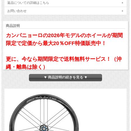
返品についての詳細はこちら
お問い合わせ
商品説明
カンパニョーロの2026年モデルのホイールが期間
限定で定価から最大20％OFF特価販売中！
更に、今なら期間限定で送料無料サービス！（沖
縄・離島は除く）
▼ 商品説明の続きを見る ▼
WTO（ウィンド トンネル オプティマイズド）を冠した45mmミドルハイトの
「BORA WTO 45」は 数多くの実走試験やウィンド・パターンに関する数えきれな
い研究成果、終わりのない風洞実験、CFD 分析や数値計算などを通して生み出さ
れました。
新型リム以外にもハブやスポークも再設計され優れたエアロダイナミクスを発揮し
ます。
また、「BORA」にもいよいよ「チューブレスタイヤ」が使用できることになりま
した。 タイヤと路面が接地する部分には、転がり抵抗が発生します。 我々の内部
的なリサーチと多くの独立した研究から、転がり抵抗は使用するタイヤの種類に左
右されることが分かりました。
一般的に理解されていることとは反対に、チューブラー・タイヤのパフォーマンス