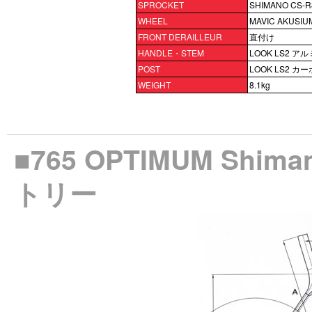
SPROCKET
SHIMANO CS-R8
WHEEL
MAVIC AKUSIUM
FRONT DERAILLEUR
直付け
HANDLE・STEM
LOOK LS2 ア
POST
LOOK LS2 カ
WEIGHT
8.1kg
■765 OPTIMUM Shi
トリー