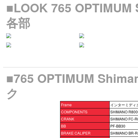
■LOOK 765 OPTIMU
各部
■765 OPTIMUM Shi
ク
Frame
インターミディ
COMPONENTS
SHIMANO R800
CRANK
SHIMANO FC-R
BB
PF-BB30
BRAKE CALIPER
SHIMANO BR-R