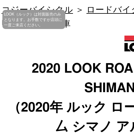
コジーバイシクル
＞
ロードバイ
LOOK（ルック）は対面販売のみ
ULTEGRA 完成車
となります。お手数ですが店頭に
一度ご来店ください。
2020 LOOK ROA
SHIMA
（2020年 ルック ロ
厶 シマノ 