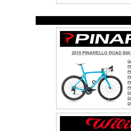
2019 PINARELLO ROAD
G
P
P
P
P
P
D
D
D