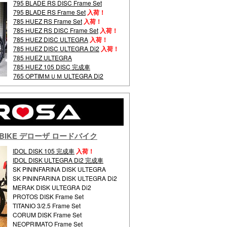
795 BLADE RS DISC Frame Set
795 BLADE RS Frame Set
入荷！
785 HUEZ RS Frame Set
入荷！
785 HUEZ RS DISC Frame Set
入荷！
785 HUEZ DISC ULTEGRA
入荷！
785 HUEZ DISC ULTEGRA Di2
入荷！
785 HUEZ ULTEGRA
785 HUEZ 105 DISC 完成車
765 OPTIMＭＵＭ ULTEGRA Di2
AD BIKE デローザ ロードバイク
IDOL DISK 105 完成車
入荷！
IDOL DISK ULTEGRA Di2 完成車
SK PININFARINA DISK ULTEGRA
SK PININFARINA DISK ULTEGRA Di2
MERAK DISK ULTEGRA Di2
PROTOS DISK Frame Set
TITANIO 3/2.5 Frame Set
CORUM DISK Frame Set
NEOPRIMATO Frame Set