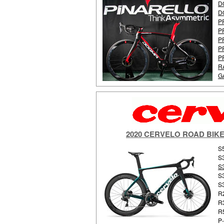
D
D
P
P
P
P
P
R
G
2020 CERVELO ROAD 
S
S
S
S3
S
R
R
R
P