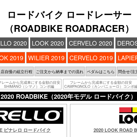
ロードバイク ロードレーサー
（ROADBIKE ROADRACER）
LLO 2020
LOOK 2020
CERVELO 2020
DEROS
OK 2019
WILIER 2019
CERVELO 2019
LAPIE
当店自慢の組立行程
ご注文から納車までの流れ
ペダルはこちら
問合せ/注
フレームから完成車にする金額の目安
フレームから完成車にする金額の目安
SHIMANO（シマノ）コンポ編
CAMPAGNOLO（カンパニョーロ）コンポ
2020 ROADBIKE（2020年モデル ロードバイク）
 BIKE ピナレロ ロードバイク
2020 LOOK ROA