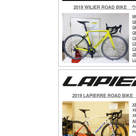
2019 WILIER ROAD BI
M
G
G
G
C
C
C
Z
L
2019 LAPIERRE ROAD 
X
X
X
A
A
P