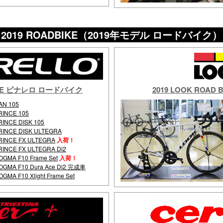
2019 ROADBIKE（2019年モデル ロードバイク）
 BIKE ピナレロ ロードバイク
2019 LOOK ROA
AN 105
RINCE 105
RINCE DISK 105
RINCE DISK ULTEGRA
RINCE FX ULTEGRA
入荷！
RINCE FX ULTEGRA Di2
OGMA F10 Frame Set
入荷！
OGMA F10 Dura Ace Di2 完成車
OGMA F10 Xlight Frame Set