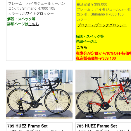
フレーム： ハイモジュールカーボン
税込定価￥399,000
コンポ：Shimano R7000 105
フレーム： ハイモジュールカーボ
カラー：
ホワイトグロッシー
コンポ：Shimano R7000 105
解説・スペック等
カラー：
詳細ページは
こちら
プロチームブラックグロッシー
解説・スペック等
詳細ページは
こちら
在庫分が定価から10%OFF特価
税込販売価格￥359,100
785 HUEZ Frame Set
785 HUEZ Frame Set
（785 ヒュエズ フレームセット）
（785 ヒュエズ フレームセッ