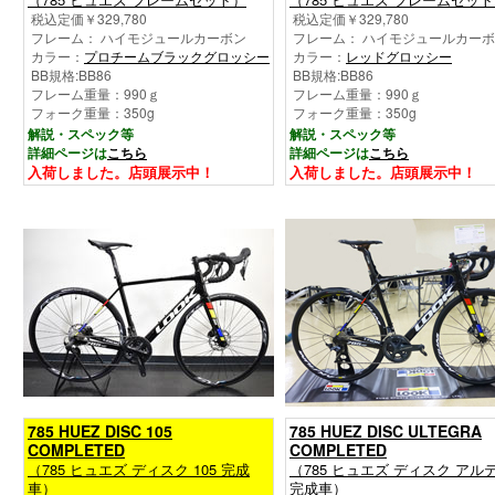
税込定価￥329,780
税込定価￥329,780
フレーム： ハイモジュールカーボン
フレーム： ハイモジュールカー
カラー：
プロチームブラックグロッシー
カラー：
レッドグロッシー
BB規格:BB86
BB規格:BB86
フレーム重量：990ｇ
フレーム重量：990ｇ
フォーク重量：350g
フォーク重量：350g
解説・スペック等
解説・スペック等
詳細ページは
こちら
詳細ページは
こちら
入荷しました。店頭展示中！
入荷しました。店頭展示中！
785 HUEZ DISC 105
785 HUEZ DISC ULTEGRA
COMPLETED
COMPLETED
（785 ヒュエズ ディスク 105 完成
（785 ヒュエズ ディスク アル
車）
完成車）