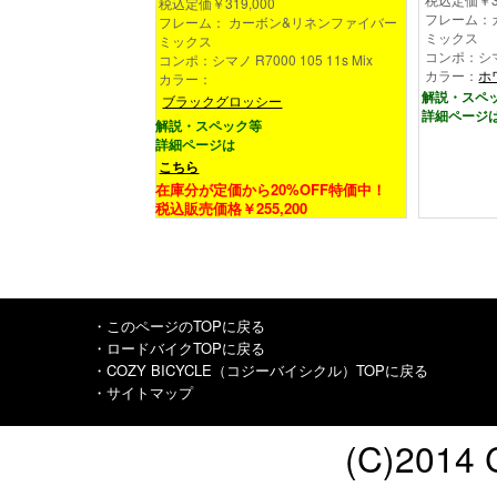
税込定価￥319,000
フレーム：
フレーム： カーボン&リネンファイバー
ミックス
ミックス
コンポ：シマノ
コンポ：シマノ R7000 105 11s Mix
カラー：
ホ
カラー：
解説・スペ
ブラックグロッシー
詳細ページ
解説・スペック等
詳細ページは
こちら
在庫分が定価から20%OFF特価中！
税込販売価格￥255,200
・このページのTOPに戻る
・ロードバイクTOPに戻る
・COZY BICYCLE（コジーバイシクル）TOPに戻る
・サイトマップ
(C)2014