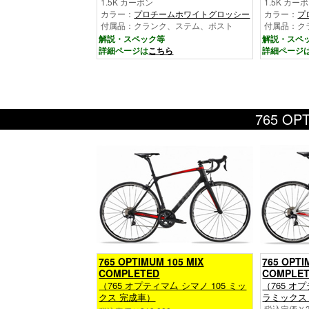
1.5K カーボン
1.5K カー
カラー：
プロチームホワイトグロッシー
カラー：
プ
付属品：クランク、ステム、ポスト
付属品：ク
解説・スペック等
解説・スペ
詳細ページは
こちら
詳細ページ
765 
765 OPTIMUM 105 MIX
765 OPT
COMPLETED
COMPLE
（765 オプティマ厶 シマノ 105 ミッ
（765 オ
クス 完成車）
ラミックス
税込定価￥33