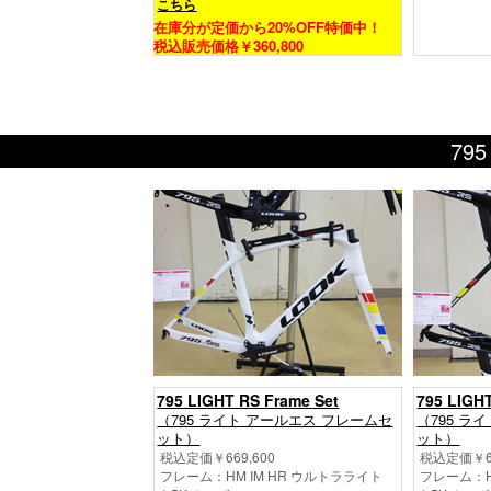
こちら
在庫分が定価から20%OFF特価中！
税込販売価格￥360,800
79
795 LIGHT RS Frame Set
795 LIGH
（795 ライト アールエス フレームセ
（795 ラ
ット）
ット）
税込定価￥669,600
税込定価￥66
フレーム：HM IM HR ウルトラライト
フレーム：H