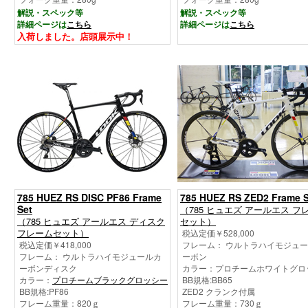
解説・スペック等
解説・スペック等
詳細ページは
こちら
詳細ページは
こちら
入荷しました。店頭展示中！
785 HUEZ RS DISC PF86 Frame
785 HUEZ RS ZED2 Frame S
Set
（785 ヒュエズ アールエス フ
（785 ヒュエズ アールエス ディスク
セット）
フレームセット）
税込定価￥528,000
税込定価￥418,000
フレーム： ウルトラハイモジュ
フレーム： ウルトラハイモジュールカ
ーボン
ーボンディスク
カラー：プロチームホワイトグロ
カラー：
プロチームブラックグロッシー
BB規格:BB65
BB規格:PF86
ZED2 クランク付属
フレーム重量：820ｇ
フレーム重量：730ｇ