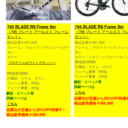
795 BLADE RS Frame Set
795 BLADE RS Frame Set
（795 ブレード アールエス フレーム
（795 ブレード アールエス フ
セット）
セット）
税込定価￥451,000
税込定価￥451,000
フレーム： ウルトラハイモジュールカー
フレーム： ウルトラハイモジュー
ボン
ボン
カラー：
カラー：メタリックブルーグロッ
BB規格:BB86
プロチームホワイトグロッシー
付属品：ステム、ポスト
フレーム重量：950g
BB規格:BB86
フォーク重量：300g
付属品：ステム、ポスト
解説・スペック等
フレーム重量：950g
詳細ページは
フォーク重量：300g
こちら
解説・スペック等
詳細ページは
在庫分が定価から20%OFF特価
税込販売価格￥360,800
こちら
在庫分が定価から20%OFF特価中！
税込販売価格￥360,800