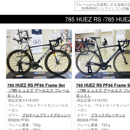
フレームから完成車にする金額の
SHIMANO（シマノ）コンポ編
785 HUEZ RS /785 
785 HUEZ RS PF86 Frame Set
785 HUEZ RS PF86 Frame S
（785 ヒュエズ アールエス フレーム
（785 ヒュエズ アールエス フ
セット）
セット）
税込定価￥418,000
税込定価￥418,000
フレーム： ウルトラハイモジュールカ
フレーム： ウルトラハイモジュ
ーボン
ーボン
カラー：
プロチームブラックグロッシー
カラー：
ブラックグレーマット
BB規格:PF86
BB規格:PF86
フレーム重量：730g
フレーム重量：730ｇ
フォーク重量：280g
フォーク重量：280g