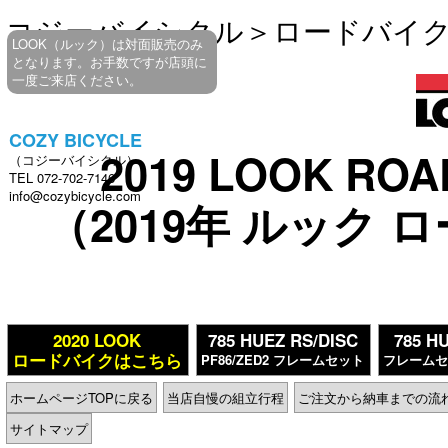
コジーバイシクル
＞
ロードバイ
LOOK（ルック）は対面販売のみ
となります。お手数ですが店頭に
一度ご来店ください。
COZY BICYCLE
2019 LOOK ROA
（コジーバイシクル）
TEL 072-702-7146
info@cozybicycle.com
（2019年 ルック
2020 LOOK
785 HUEZ RS/DISC
785 H
ロードバイクはこちら
PF86/ZED2 フレームセット
フレーム
ホームページTOPに戻る
当店自慢の組立行程
ご注文から納車までの流
サイトマップ