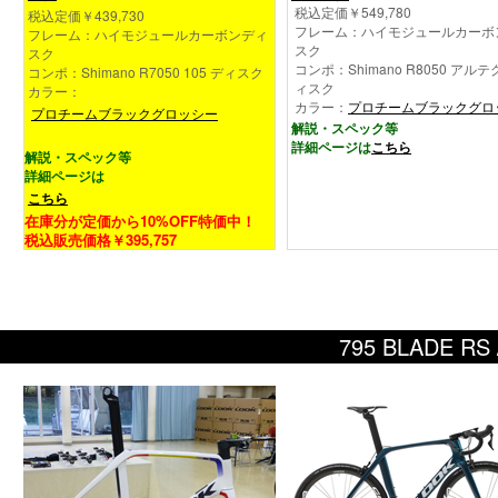
税込定価￥549,780
税込定価￥439,730
フレーム：ハイモジュールカーボ
フレーム：ハイモジュールカーボンディ
スク
スク
コンポ：Shimano R8050 アルテ
コンポ：Shimano R7050 105 ディスク
ィスク
カラー：
カラー：
プロチームブラックグロ
プロチームブラックグロッシー
解説・スペック等
詳細ページは
こちら
解説・スペック等
詳細ページは
こちら
在庫分が定価から10%OFF特価中！
税込販売価格￥395,757
795 BLADE R