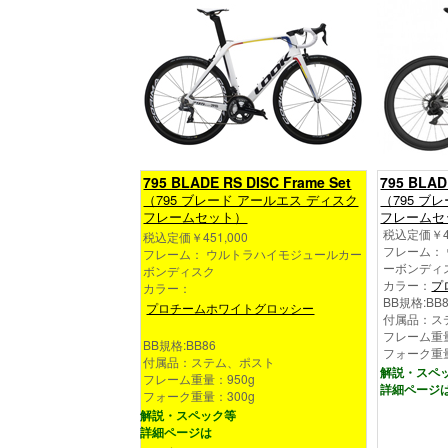
795 BLADE RS DISC Frame Set
795 BLAD
（795 ブレード アールエス ディスク
（795 ブ
フレームセット）
フレームセ
税込定価￥45
税込定価￥451,000
フレーム：
フレーム： ウルトラハイモジュールカー
ーボンディ
ボンディスク
カラー：
プ
カラー：
BB規格:BB
プロチームホワイトグロッシー
付属品：ス
フレーム重量
BB規格:BB86
フォーク重量
付属品：ステム、ポスト
解説・スペ
フレーム重量：950g
詳細ページ
フォーク重量：300g
解説・スペック等
詳細ページは