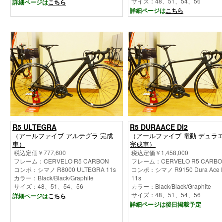
サイズ：48、51、54、56
詳細ページは
こちら
詳細ページは
こちら
R5 ULTEGRA
R5 DURAACE DI2
（アールファイブ アルテグラ 完成
（アールファイブ 電動 デュラ
車）
完成車）
税込定価￥777,600
税込定価￥1,458,000
フレーム：CERVELO R5 CARBON
フレーム：CERVELO R5 CARB
コンポ：シマノ R8000 ULTEGRA 11s
コンポ：シマノ R9150 Dura Ace 
カラー：Black/Black/Graphite
11s
サイズ：48、51、54、56
カラー：Black/Black/Graphite
サイズ：48、51、54、56
詳細ページは
こちら
詳細ページは後日掲載予定