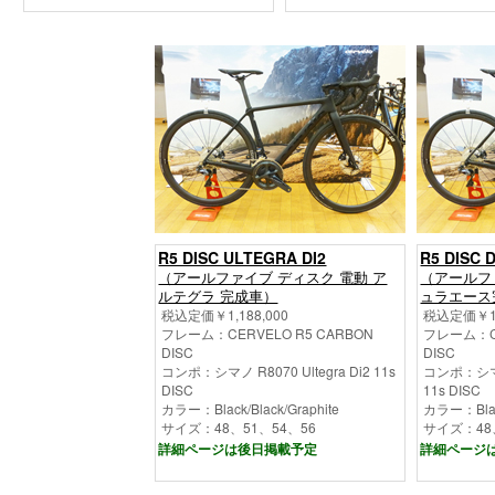
R5 DISC ULTEGRA DI2
R5 DISC 
（アールファイブ ディスク 電動 ア
（アールフ
ルテグラ 完成車）
ュラエース
税込定価￥1,188,000
税込定価￥1,
フレーム：CERVELO R5 CARBON
フレーム：CE
DISC
DISC
コンポ：シマノ R8070 Ultegra Di2 11s
コンポ：シマノ 
DISC
11s DISC
カラー：Black/Black/Graphite
カラー：Black
サイズ：48、51、54、56
サイズ：48
詳細ページは後日掲載予定
詳細ページ