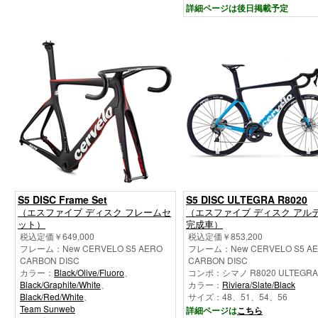
詳細ページは後日掲載予定
S5 DISC Frame Set
S5 DISC ULTEGRA R8020
（エスファイブ ディスク フレームセ
（エスファイブ ディスク アル
ット）
完成車）
税込定価￥649,000
税込定価￥853,200
フレーム：New CERVELO S5 AERO
フレーム：New CERVELO S5 A
CARBON DISC
CARBON DISC
カラー：
Black/Olive/Fluoro
、
コンポ：シマノ R8020 ULTEGRA 
Black/Graphite/White
、
カラー：
Riviera/Slate/Black
Black/Red/White
、
サイズ：48、51、54、56
Team Sunweb
詳細ページは
こちら