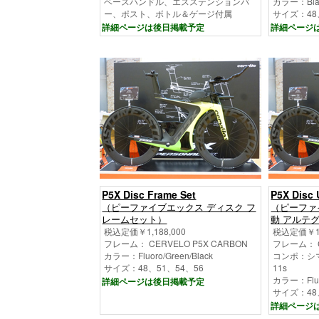
ベースハンドル、エスステンションバ
カラー：Black
ー、ポスト、ボトル＆ゲージ付属
サイズ：48
詳細ページは後日掲載予定
詳細ページ
P5X Disc Frame Set
P5X Disc
（ピーファイブエックス ディスク フ
（ピーファ
レームセット）
動 アルテ
税込定価￥1,188,000
税込定価￥1,
フレーム： CERVELO P5X CARBON
フレーム： C
カラー：Fluoro/Green/Black
コンポ：シマノ
サイズ：48、51、54、56
11s
カラー：Fluor
詳細ページは後日掲載予定
サイズ：48
詳細ページ