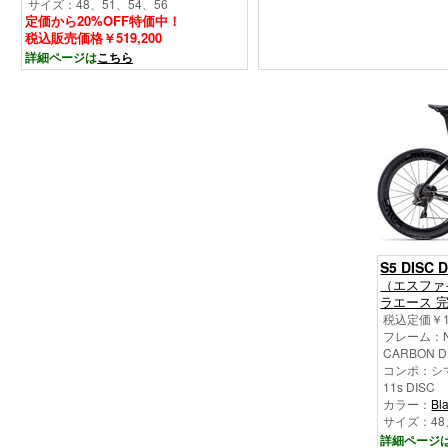
サイズ：48、51、54、56
定価から20%OFF特価中！
税込販売価格￥519,200
詳細ページは
こちら
S5 DISC 
（エスファ
ラエース 
税込定価￥1,
フレーム：Ne
CARBON D
コンポ：シマノ 
11s DISC
カラー：
Bl
サイズ：48
詳細ページ