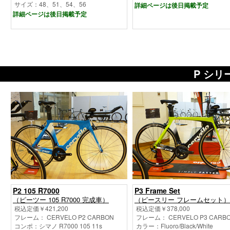
サイズ：48、51、54、56
詳細ページは後日掲載予定
詳細ページは後日掲載予定
P シ
P2 105 R7000
P3 Frame Set
（ピーツー 105 R7000 完成車）
（ピースリー フレームセット）
税込定価￥421,200
税込定価￥378,000
フレーム： CERVELO P2 CARBON
フレーム： CERVELO P3 CARB
コンポ：シマノ R7000 105 11s
カラー：Fluoro/Black/White