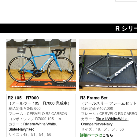
R シ
R2 105 R7000
R3 Frame Set
（アールツー 105 R7000 完成車）
（アールスリー フレームセッ
税込定価￥345,600
税込定価￥407,000
フレーム：CERVELO R2 CARBON
フレーム：CERVELO R3 CARB
コンポ：シマノ R7000 105 11s
カラー：
Blaｃk/White/White
、
カラー：
Riviera/White/White
、
Orange/Navy/Navy
Slate/Navy/Red
サイズ：48、51、54、56
サイズ：48、51、54、56
詳細ページは
こちら