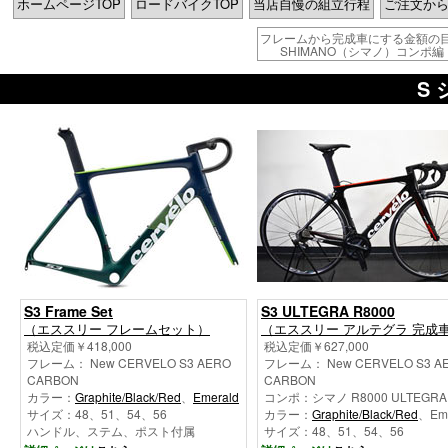
ホームページTOP
ロードバイクTOP
当店自慢の組立行程
ご注文か
フレームから完成車にする金額の
SHIMANO（シマノ）コンポ編
S
S3 Frame Set
S3 ULTEGRA R8000
（エススリー フレームセット）
（エススリー アルテグラ 完成
税込定価￥418,000
税込定価￥627,000
フレーム： New CERVELO S3 AERO
フレーム： New CERVELO S3 A
CARBON
CARBON
カラー：
Graphite/Black/Red
、
Emerald
コンポ：シマノ R8000 ULTEGRA 
サイズ：48、51、54、56
カラー：
Graphite/Black/Red
、Eme
ハンドル、ステム、ポスト付属
サイズ：48、51、54、56