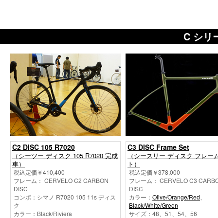
C シ
C2 DISC 105 R7020
C3 DISC Frame Set
（シーツー ディスク 105 R7020 完成
（シースリー ディスク フレー
車）
ト）
税込定価￥410,400
税込定価￥378,000
フレーム： CERVELO C2 CARBON
フレーム： CERVELO C3 CARB
DISC
DISC
コンポ：シマノ R7020 105 11s ディス
カラー：
Olive/Orange/Red
、
ク
Black/White/Green
カラー：Black/Riviera
サイズ：48、51、54、56