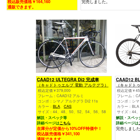
税込販売価格￥164,160
完売しました。
通販できます。
CAAD12 ULTEGRA Di2 完成車
CAAD12 B
（キャドトゥエルブ 電動 アルテグラ）
（キャドトゥ
税込定価￥379,000
税込定価￥459
フレーム：CAAD12 アルミ
フレーム：CA
コンポ：シマノ アルテグラ Di2 11s
コンポ：シマノ R
カラー：
BLA
、
CAS
カラー：BLA
サイズ：44、48、50、52、54、56、58
サイズ：44、4
解説・スペック等
解説・スペッ
詳細ページは
こちら
詳細ページは
在庫分が定価から10%OFF特価中！
完売しまし
税込販売価格￥341,100
通販できます。