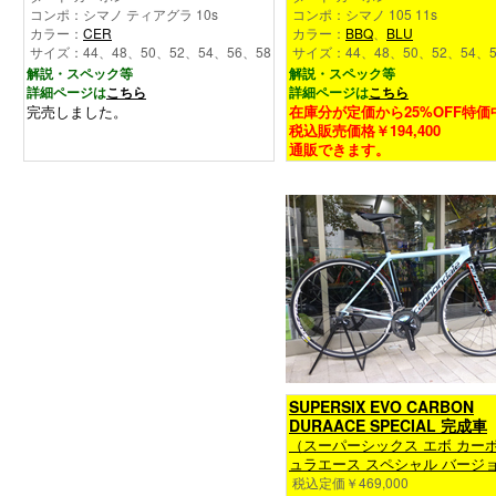
コンポ：シマノ ティアグラ 10s
コンポ：シマノ 105 11s
カラー：
CER
カラー：
BBQ
、
BLU
サイズ：44、48、50、52、54、56、58
サイズ：44、48、50、52、54、5
解説・スペック等
解説・スペック等
詳細ページは
こちら
詳細ページは
こちら
完売しました。
在庫分が定価から25%OFF特価
税込販売価格￥194,400
通販できます。
SUPERSIX EVO CARBON
DURAACE SPECIAL 完成車
（スーパーシックス エボ カーボ
ュラエース スペシャル バージ
税込定価￥469,000