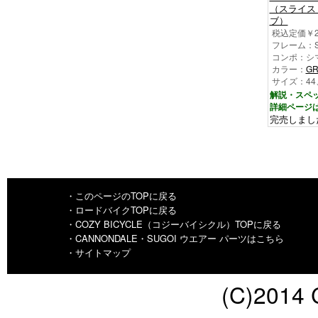
（スライス 
ブ）
税込定価￥24
フレーム：SL
コンポ：シマノ
カラー：
GR
サイズ：44
解説・スペ
詳細ページ
完売しまし
・このページのTOPに戻る
・ロードバイクTOPに戻る
・COZY BICYCLE（コジーバイシクル）TOPに戻る
・CANNONDALE・SUGOI ウエアー パーツはこちら
・サイトマップ
(C)2014