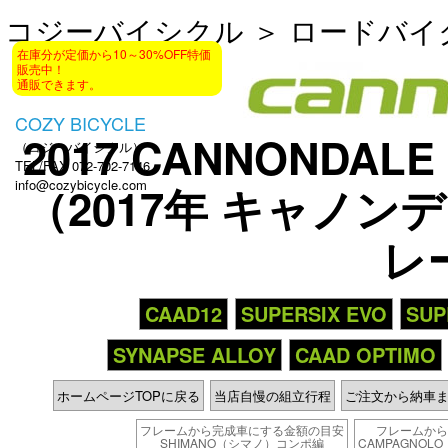
コジーバイシクル
＞
ロードバイ
在庫分が定価から10～30%OFF特価
販売中！
通販できます。
COZY BICYCLE
2017 CANNONDALE
（コジーバイシクル）
TEL/FAX 072-702-7146
info@cozybicycle.com
（2017年 キャノン
レ
CAAD12
SUPERSIX EVO
SUP
SYNAPSE ALLOY
CAAD OPTIMO
ホームページTOPに戻る
当店自慢の組立行程
ご注文から納車
フレームから完成車にする金額の目安
フレームから
SHIMANO（シマノ）コンポ編
CAMPAGNO