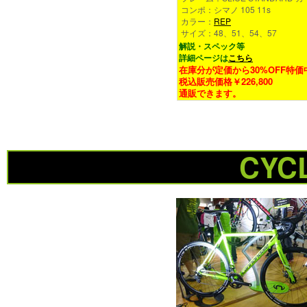
コンポ：シマノ 105 11s
カラー：
REP
サイズ：48、51、54、57
解説・スペック等
詳細ページは
こちら
在庫分が定価から30%OFF特価
税込販売価格￥226,800
通販できます。
CYC