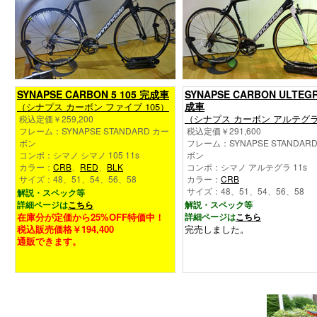
SYNAPSE CARBON 5 105 完成車
SYNAPSE CARBON ULTEG
成車
（シナプス カーボン ファイブ 105）
（シナプス カーボン アルテグ
税込定価￥259,200
フレーム：SYNAPSE STANDARD カー
税込定価￥291,600
ボン
フレーム：SYNAPSE STANDAR
コンポ：シマノ シマノ 105 11s
ボン
カラー：
CRB
、
RED
、
BLK
コンポ：シマノ アルテグラ 11s
サイズ：48、51、54、56、58
カラー：
CRB
サイズ：48、51、54、56、58
解説・スペック等
詳細ページは
こちら
解説・スペック等
在庫分が定価から25%OFF特価中！
詳細ページは
こちら
税込販売価格￥194,400
完売しました。
通販できます。