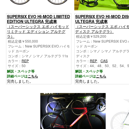
SUPERSIX EVO HI-MOD LIMITED
SUPERSIX EVO HI-MOD DIS
EDITION ULTEGRA 完成車
ULTEGRA 完成車
（スーパーシックス エボ ハイモッド
（スーパーシックス エボ ハイ
リミテッド エディション アルテグ
ディスク アルテグラ）
ラ）
税込定価￥529,200
税込定価￥550,000
フレーム：New SUPERSIX EVO
フレーム：New SUPERSIX EVO ハイモ
ッド カーボン
ッド カーボン
コンポ：シマノ シマノ アルテグラ 
コンポ：シマノ シマノ アルテグラ 11s
ディスク
カラー：
REP
カラー：
REP
、
CAS
サイズ：50
サイズ：44、48、50、52、54、5
解説・スペック等
解説・スペック等
詳細ページは
こちら
詳細ページは
こちら
完売しました。
完売しました。