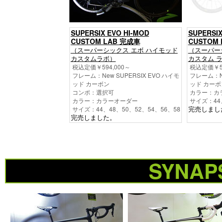
SUPERSIX EVO HI-MOD
SUPERSIX
CUSTOM LAB 完成車
CUSTOM L
（スーパーシックス エボ ハイモッド
（スーパー
カスタムラボ）
カスタム 
税込定価￥594,000～
税込定価￥50
フレーム：New SUPERSIX EVO ハイモ
フレーム：Ne
ッド カーボン
ッド カーボ
コンポ：選択可
カラー：カ
カラー：カラーオーダー
サイズ：44、
完売しまし
サイズ：44、48、50、52、54、56、58
完売しました。
SYNAP