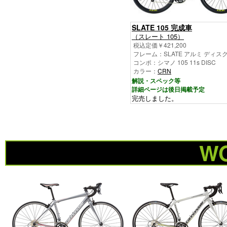
SLATE 105 完成車
（スレート 105）
税込定価￥421,200
フレーム：SLATE アルミ ディス
コンポ：シマノ 105 11s DISC
カラー：
CRN
解説・スペック等
詳細ページは後日掲載予定
完売しました。
W