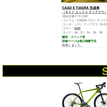
CAAD X TIAGRA 完成車
（キャド エックス ティアグラ
税込定価￥151,200
フレーム：CAADX アルミ ディス
コンポ：シマノ ティアグラ 10s DI
カラー：
AGR
サイズ：46、51、54、56、58
解説・スペック等
詳細ページは後日掲載予定
完売しました。