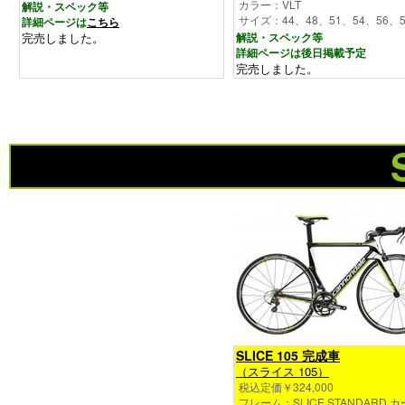
カラー：VLT
解説・スペック等
サイズ：44、48、51、54、56、5
詳細ページは
こちら
完売しました。
解説・スペック等
詳細ページは後日掲載予定
完売しました。
SLICE 105 完成車
（スライス 105）
税込定価￥324,000
フレーム：SLICE STANDARD 