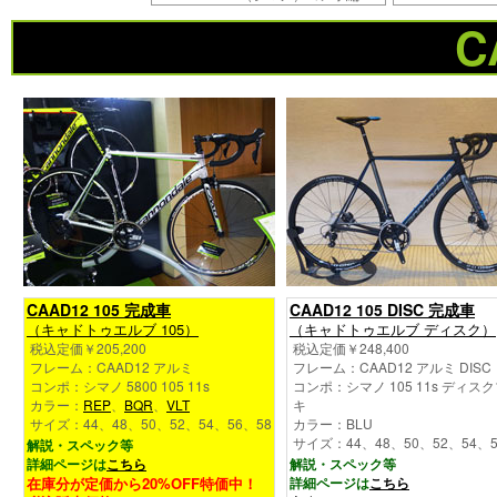
C
CAAD12 105 完成車
CAAD12 105 DISC 完成車
（キャドトゥエルブ 105）
（キャドトゥエルブ ディスク）
税込定価￥205,200
税込定価￥248,400
フレーム：CAAD12 アルミ
フレーム：CAAD12 アルミ DISC
コンポ：シマノ 5800 105 11s
コンポ：シマノ 105 11s ディス
カラー：
REP
、
BQR
、
VLT
キ
サイズ：44、48、50、52、54、56、58
カラー：BLU
サイズ：44、48、50、52、54、5
解説・スペック等
詳細ページは
こちら
解説・スペック等
在庫分が定価から20%OFF特価中！
詳細ページは
こちら