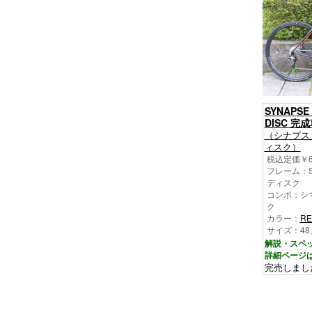
SYNAPSE
DISC 完
（シナプス
ィスク）
税込定価￥68
フレーム：SY
ディスク
コンポ：シマ
ク
カラー：
RE
サイズ：48、
解説・スペ
詳細ページ
完売しまし