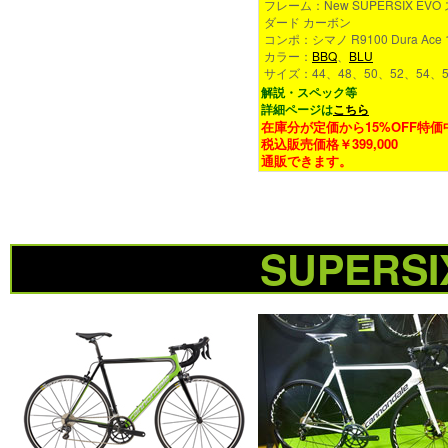
フレーム：New SUPERSIX EVO
ダード カーボン
コンポ：シマノ R9100 Dura Ace 
カラー：
BBQ
、
BLU
サイズ：44、48、50、52、54、5
解説・スペック等
詳細ページは
こちら
在庫分が定価から15%OFF特価
税込販売価格￥399,000
通販できます。
SUPERSI