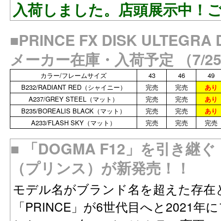
入荷しました。店頭展示中！
■PRINCE FX DISK ULTEGRA
メーカー在庫・入荷予定
（7/2
カラー/フレームサイズ
43
46
49
B232/RADIANT RED（シャイニー）
完売
完売
あり
A237/GREY STEEL（マット）
完売
完売
あり
B235/BOREALIS BLACK（マット）
完売
完売
あり
A233/FLASH SKY（マット）
完売
完売
完売
■
「DOGMA F12」を引き継ぐ「N
（プリンス）が新発売！！
モデル名がブランド名を超えた存在
「PRINCE」が6世代目へと2021