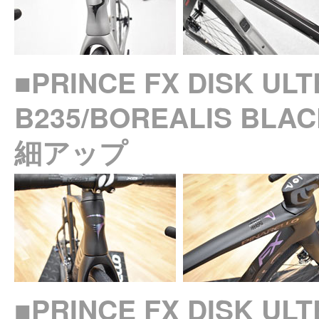
■PRINCE FX DISK UL
B235/BOREALIS 
細アップ
■PRINCE FX DISK UL