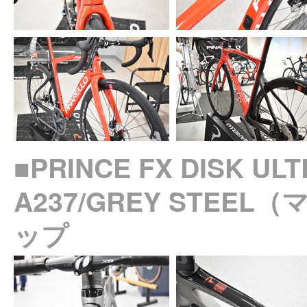
■PRINCE FX DISK UL
A237/GREY STEE
ップ