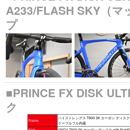
A233/FLASH SK
プ
■PRINCE FX DISK U
ク
ハイストレングス T900 3K カーボン ディスク 
Frame
ケーブルフル内蔵
Fork
ONDA T900 3K カーボン ディスク with ForkFl