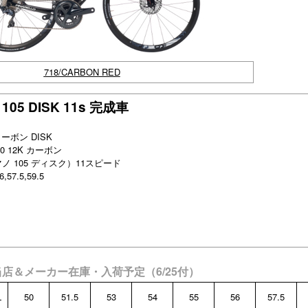
718/CARBON RED
 105 DISK 11s 完成車
ーボン DISK
0 12K カーボン
（シマノ 105 ディスク）11スピード
,57.5,59.5
完成車 当店＆メーカー在庫・入荷予定（6/25付）
L
50
51.5
53
54
55
56
57.5