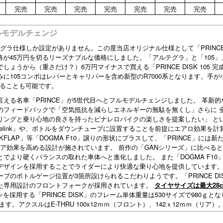
完売
完売
完売
完売
完売
完売
完売
ルモデルチェンジ
ルテグラ仕様しか設定がありません。この度当店オリジナル仕様として「PRINCE 
価格が45万円を切るリーズナブルな価格にしました。「アルテグラ」と「105」
うから（重さだけ？）6万円マイナスで買える「PRINCE DISK 105 完
に105コンポはレバーとキャリパーを含め新型のR7000系となります。手が
を承ることも可能です。
える名車「PRINCE」が5世代目へとフルモデルチェンジしました。 革新的
0」からのフィードバックで「空気抵抗を減らしエネルギーの無駄を無くし」さらに 
リングと乗り心地の良さを持ったピナレロバイクの楽しさを提案したい」 と
elink」や、ボトルをダウンチューブに設置することを前提にエアロ効果を計
ORKFLAP」等「DOGMA F10」譲りの形状にプラスして、「PRINCE」には新
」等、 よりエア効果を高める設計が施されています。 前作の「GANシリーズ」に比べる
でより硬くバランスの取れた車体へと進化しました。 また「DOGMA F10
デザインを採用することでライダーにより快適な乗り心地を提供しています。
のボトルゲージ位置が3箇所設けられるこだわりようです。「PRINCE DI
た専用設計のフロントフォークが採用されています。
タイヤサイズは最大28
ボンを採用する「PRINCE DISK」のフレーム単体重量は530サイズで980ｇと
す。アクスルはE-THRU 100x12ｍｍ（フロント）、142ｘ12ｍｍ（リア）