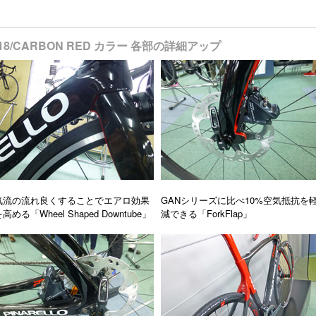
成車 718/CARBON RED カラー 各部の詳細アップ
気流の流れ良くすることでエアロ効果
GANシリーズに比べ10%空気抵抗を
高める「Wheel Shaped Downtube」
減できる「ForkFlap」