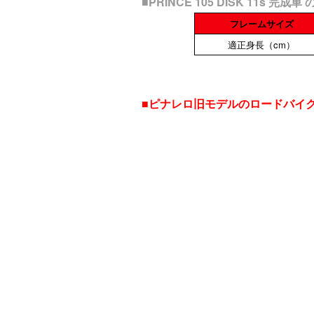
■PRINCE 105 DISK 11
フレームサイズ
適正身長（cm）
■ピナレロ旧モデルのロードバイ