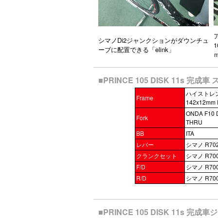
シマノDi2ジャンクションがダウンチュ
ーブに配置できる「elink」
■PRINCE 105 DISK 11s 完成車
ハイストレング
Frame
142x12mm 
ONDA F10 
Fork
THRU
BB
ITA
レバー
シマノ R702
クランクセット
シマノ R7000
F/D
シマノ R7000 
R/D
シマノ R7000
■PRINCE 105 DISK 11s 完