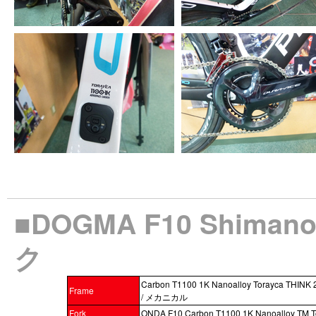
■DOGMA F10 Shiman
ク
Carbon T1100 1K Nanoalloy Torayca THIN
Frame
/ メカニカル
Fork
ONDA F10 Carbon T1100 1K Nanoalloy TM T