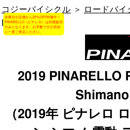
コジーバイシクル
＞
ロードバイ
在庫分が定価から20%OFF特価中！
DURAACE
PINARELLO（ピナレロ）は対面販売
のみとなります。お手数ですが店頭
に一度ご来店ください。
2019 PINARELLO
Shimano 
（2019年 ピナレロ