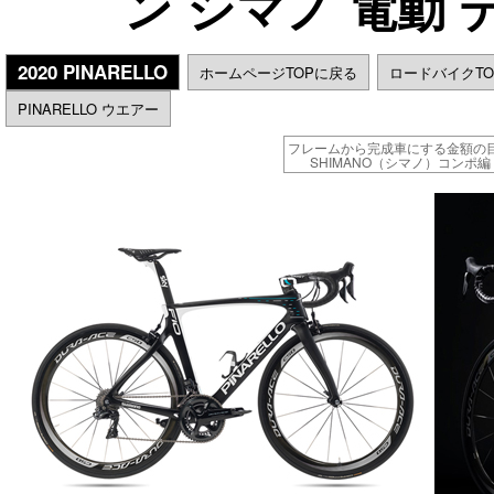
ン シマノ 電動
2020 PINARELLO
ホームページTOPに戻る
ロードバイクT
PINARELLO ウエアー
フレームから完成車にする金額の
SHIMANO（シマノ）コンポ編