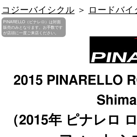
コジーバイシクル
＞
ロードバイ
Fit 105 11s
PINARELLO（ピナレロ）は対面
販売のみとなります。お手数です
が店頭に一度ご来店ください。
2015 PINARELLO R
Shima
（2015年 ピナレロ