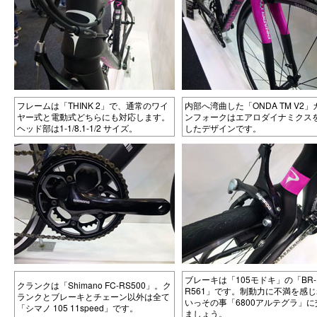
フレームは「THINK 2」で、通常のワイ
内部へ湾曲した「ONDA TM V2
ヤー式と電動式どちらにも対応します。
ンフォークはエアロダイナミクス
ヘッド部は1-1/8.1-1/2 サイズ。
したデザインです。
ブレーキは「105モドキ」の「BR-
クランクは「Shimano FC-RS500」。ク
R561」です。制動力に不満を感
ランクとブレーキとチェーン以外は全て
いっその事「6800アルテグラ」に
「シマノ 105 11speed」です。
ましょう。