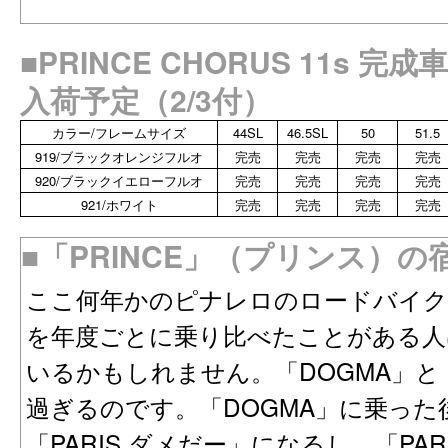
■PRINCE CHORUS 11s 
入荷予定（2/3付）
カラー/フレームサイズ
44SL
46.5SL
50
51.5
919/ブラックオレンジフルオ
完売
完売
完売
完売
920/ブラックイエローフルオ
完売
完売
完売
完売
921/ホワイト
完売
完売
完売
完売
■「PRINCE」（プリンス）の
ここ何年かのピナレロのロードバイク「D
を年度ごとに乗り比べたことがある人
いるかもしれません。「DOGMA」と「
過ぎるのです。「DOGMA」に乗った後
「PARIS ダメだー」になるし、「PA