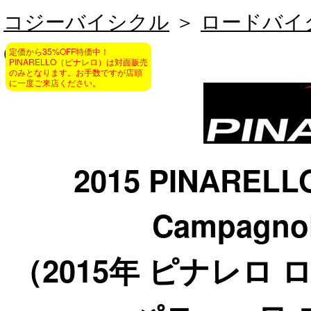
コジーバイシクル
＞
ロードバイ
CHORUS 11s
定価から35%OFF特価中！
PINARELLO（ピナレロ）は対面販売
のみとなります。お手数ですが店頭
に一度ご来店ください。
2015 PINARELL
Campagno
（2015年 ピナレロ