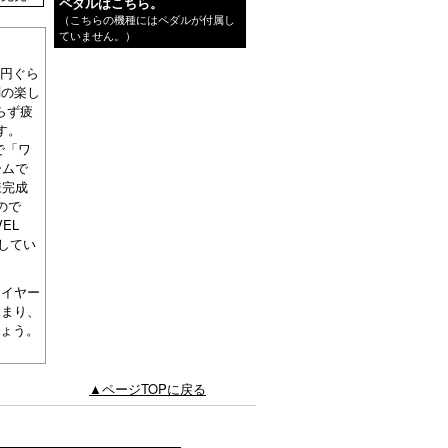
ペダルはこちら。
（こちらの機種にはペダルが付属し
ていません。）
万円ぐら
剣の楽し
らず疲
す。
で「ワ
ームで
様完成
ので
EL
定してい
ワイヤー
つまり、
しょう。
▲ページTOPに戻る