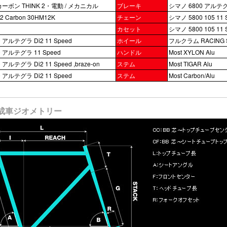
 カーボン THINK 2・電動 / メカニカル
ブレーキ
シマノ 6800 アルテ
2 Carbon 30HM12K
チェーン
シマノ 5800 105 11 
カセット
シマノ 5800 105 11 
 アルテグラ Di2 11 Speed
ホイール
フルクラム RACING 
 アルテグラ 11 Speed
ハンドル
Most XYLON Alu
アルテグラ Di2 11 Speed ,braze-on
ステム
Most TIGAR Alu
 アルテグラ Di2 11 Speed
ステム
Most Carbon/Alu
s 完成車ジオメトリー