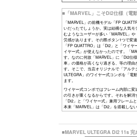
■「MARVEL」こそDi2仕様（
「MARVEL」の前機モデル「FP QUA
いだったでしょうか。実は結構な人気モ
むようなユーザーが多い「MARVEL」や
労感があります。その際ボタン1つで変
「FP QUATTRO」は「Di2」と「
イヤー式」が使えなかったのです。「MAR
す。なのに何故「MARVEL」に「Di2
車」の価格が高くなり過ぎる、等の理由が
す。そこで、当店オリジナルで「アルテグラ 
ULTEGRA」のワイヤー式コンポを「電
ます。
ワイヤー式コンポではフレーム内部に変
の引きが重くなるからです。それを解消
「Di2」と「ワイヤー式」兼用フレーム
本来「MARVEL」は「Di2」を搭載し
■MARVEL ULTEGRA Di2 11s