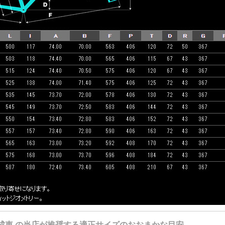
 11s 完成車 の当店が推奨する適正サイズのおおまかな目安