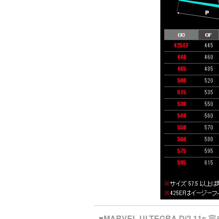
■MARVEL ULTEGRA Di2