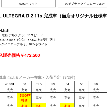
925/ホワイト
924/ブラックイエローフルオ
RVEL ULTEGRA Di2 11s 完成車（当店オリジナル仕様
HM12K
シマノ 電動 アルテグラ）11スピード
5,56,57.5,59.5（C-C)、57.5以上は受注発注
ラックイエローフルオ、925/ホワイト
販売価格￥472,500
11s 完成車 当店＆メーカー在庫・入荷予定（3/2付）
46.5SL
50
51.5
53
54
55
56
完売
完売
完売
完売
完売
完売
完売
15%OFF
完売
完売
完売
完売
完売
完売
特価
完売
あり
あり
完売
あり
完売
完売