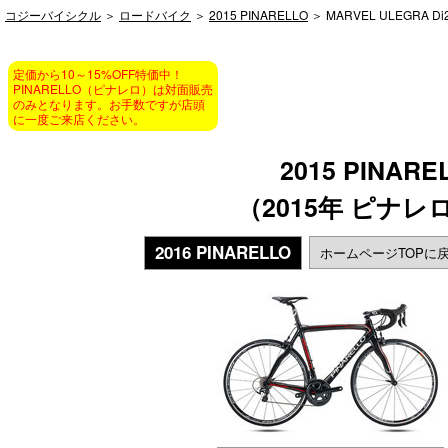
コジーバイシクル
＞
ロードバイク
＞
2015 PINARELLO
＞ MARVEL ULEGRA Di2
定価から10～15%OFF特価中！
PINARELLO（ピナレロ）は対面販売
のみとなります。お手数ですが店頭
に一度ご来店ください。
2015 PINARE
（2015年 ピナ
2016 PINARELLO
ホームページTOPに