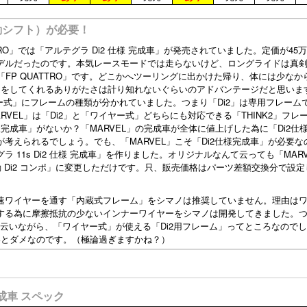
電動シフト）が必要！
TTRO」では「アルテグラ Di2 仕様 完成車」が発売されていました。定価が45
デルだったのです。本気レースモードでは走らないけど、ロングライドは真
「FP QUATTRO」です。どこかへツーリングに出かけた帰り、体には少なか
速をしてくれるありがたさは計り知れないぐらいのアドバンテージだと思いま
ワイヤー式」にフレームの種類が分かれていました。つまり「Di2」は専用フレーム
VEL」は「Di2」と「ワイヤー式」どちらにも対応できる「THINK2」フレ
仕様完成車」がないか？「MARVEL」の完成車が全体に値上げした為に「Di2仕
考えられるでしょう。でも、「MARVEL」こそ「Di2仕様完成車」が必要な
11s Di2 仕様 完成車」を作りました。オリジナルなんて云っても「MARV
動 Di2 コンポ」に変更しただけです。只、販売価格はパーツ差額交換分で設
速ワイヤーを通す「内蔵式フレーム」をシマノは推奨していません。理由は
する為に摩擦抵抗の少ないインナーワイヤーをシマノは開発してきました。
と云いながら、「ワイヤー式」が使える「Di2用フレーム」ってところなので
ないとダメなのです。（極論過ぎますかね？）
 完成車 スペック