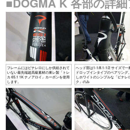
■DOGMA K 各部の詳
フレームにはピナレロにしか供給されて
ヘッド部は1-1/8.1-1/2 サイズで
いない最先端超高級素材の東レ製「トレ
ドロップインタイプのベアリング
カ 65.1 1K ナノアロイ」カーボンを使用
しホワイトのシンプルな「ピナレ
します。
ク」のみ