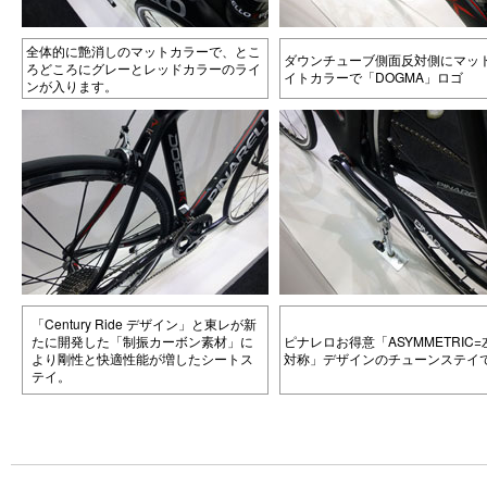
全体的に艶消しのマットカラーで、とこ
ダウンチューブ側面反対側にマッ
ろどころにグレーとレッドカラーのライ
イトカラーで「DOGMA」ロゴ
ンが入ります。
「Century Ride デザイン」と東レが新
たに開発した「制振カーボン素材」に
ピナレロお得意「ASYMMETRIC
より剛性と快適性能が増したシートス
対称」デザインのチューンステイ
テイ。