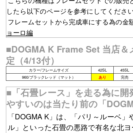
こちらの機種はフレームセットでの販売
したら以下のページを参考にしてくださ
フレームセットから完成車にする為の
ョーロ編
■DOGMA K Frame Set 
定（4/13付）
カラー/フレームサイズ
42SL
45SL
960/ブラックレッド（マット）
あり
完売
■「石畳レース」を走る為に開
やすいのは当たり前の「DOGM
「DOGMA K」は、「パリ～ルーベ
ル」といった石畳の悪路で有名な北ヨ