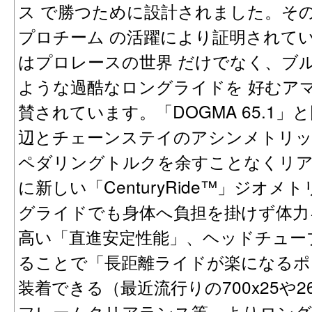
ス で勝つために設計されました。そ
プロチーム の活躍により証明されて
はプロレースの世界 だけでなく、ブ
ような過酷なロングライドを 好むア
賛されています。「DOGMA 65.1
辺とチェーンステイのアシンメトリ
ペダリングトルクを余すことなくリ
に新しい「CenturyRide™」ジオ
グライドでも身体へ負担を掛けず体力
高い「直進安定性能」、ヘッドチュー
ることで「長距離ライドが楽になるポ
装着できる（最近流行りの700x25や
フレームクリアランス等、よりロング