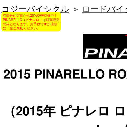
コジーバイシクル
＞
ロードバイ
在庫分が定価から25%OFF特価中！
Frame Set
PINARELLO（ピナレロ）は対面販売
のみとなります。お手数ですが店頭
に一度ご来店ください。
2015 PINARELLO R
（2015年 ピナレロ 