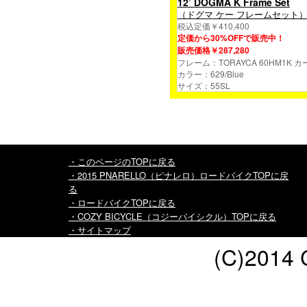
12’ DOGMA K Frame Set
（ドグマ ケー フレームセット
税込定価￥410,400
定価から30%OFFで販売中！
販売価格￥287,280
フレーム：TORAYCA 60HM1K 
カラー：629/Blue
サイズ：55SL
・このページのTOPに戻る
・2015 PNARELLO（ピナレロ）ロードバイクTOPに戻
る
・ロードバイクTOPに戻る
・COZY BICYCLE（コジーバイシクル）TOPに戻る
・サイトマップ
(C)2014