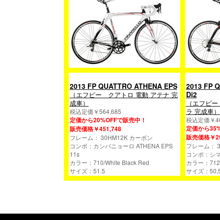
2013 FP QUATTRO ATHENA EPS
2013 FP 
Di2
（エフピー クアトロ 電動 アテナ 完
成車）
（エフピー
ラ 完成車）
税込定価￥564,685
定価から20%OFFで販売中！
税込定価￥46
定価から35
販売価格￥451,748
販売価格￥29
フレーム： 30HM12K カーボン
コンポ：カンパニョーロ ATHENA EPS
フレーム： 3
11s
コンポ：シマノ 
カラー：710/White Black Red
カラー：712/C
サイズ：51.5
サイズ：50,51