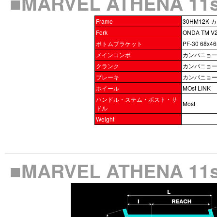
■MARVEL ATHENA 
Frame
30HM12K 
Fork
ONDA TM V2
ボトムブラケット
PF-30 68x4
メインコンポ
カンパニョーロ
クランク
カンパニョー
ブレーキ
カンパニョー
ホイール
MOst LINK
ハンドル・ステム・ポスト・サ
Most
ドル
Weight
■MARVEL ATHENA