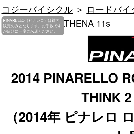
コジーバイシクル
＞
ロードバイ
30.12 THINK2 ATHENA 11s
PINARELLO（ピナレロ）は対面
販売のみとなります。お手数です
が店頭に一度ご来店ください。
2014 PINARELLO R
THINK 2
（2014年 ピナレロ