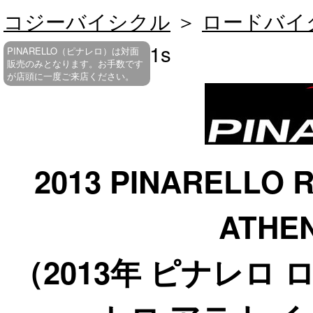
コジーバイシクル
＞
ロードバイ
ATHENA EPS 11s
PINARELLO（ピナレロ）は対面
販売のみとなります。お手数です
が店頭に一度ご来店ください。
2013 PINARELLO 
ATHEN
（2013年 ピナレロ