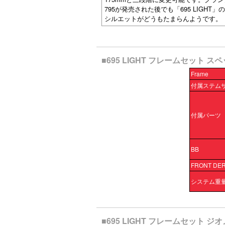
795が発売された後でも「695 LIGH
シルエットがどうもたまらんようです。
■695 LIGHT フレームセット ス
Frame
付属ステム
付属パーツ
BB
FRONT DE
システム重
■695 LIGHT フレームセット ジ