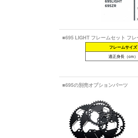
■695 LIGHT フレームセッ
フレームサイズ
適正身長（cm）
■695の別売オプションパーツ