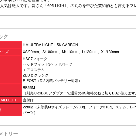
T」の人気は絶大です。皆さん「695 LIGHT」の丸みを帯びた芸術的とも言えるフ
ペック
HM ULTRA LIGHT 1.5K CARBON
サイズ
XS/90mm、S/100mm、M/110mm、L/120mm、XL/130mm
HSC7フォーク
ヘッドフィット3ヘッドパーツ
エアロステム
ZED 2 クランク
E-POST（Di2内蔵バッテリー対応）
BB65M
（別売りのBSCアダプターで通常のJIS規格のねじ切りBBが使えます
RAILLEUR
直付け
2280g（未塗装Mサイズフレーム930g、フォーク310g、ステム、E-
量
パーツ）
オメトリー