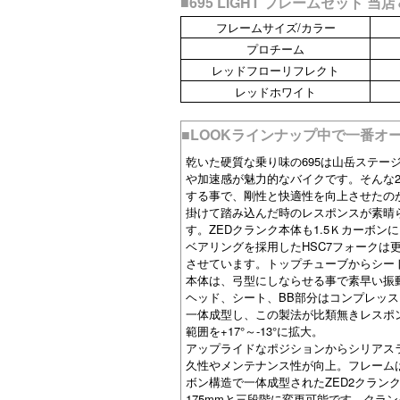
■695 LIGHT フレームセット 
フレームサイズ/カラー
プロチーム
レッドフローリフレクト
レッドホワイト
■LOOKラインナップ中で一番オー
乾いた硬質な乗り味の695は山岳ステ
や加速感が魅力的なバイクです。そんな20
する事で、剛性と快適性を向上させたのが
掛けて踏み込んだ時のレスポンスが素晴
す。ZEDクランク本体も1.5Ｋカーボン
ベアリングを採用したHSC7フォーク
させています。トップチューブからシー
本体は、弓型にしならせる事で素早い振
ヘッド、シート、BB部分はコンプレッ
一体成型し、この製法が比類無きレスポ
範囲を+17°～-13°に拡大。
アップライドなポジションからシリアス
久性やメンテナンス性が向上。フレーム
ボン構造で一体成型されたZED2クランクはP
175mmと三段階に変更可能です。クラン