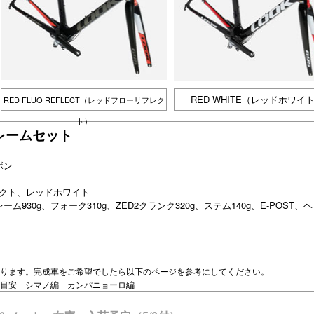
RED WHITE（レッドホワイ
RED FLUO REFLECT（レッドフローリフレク
ト）
T フレームセット
ボン
レクト、レッドホワイト
ム930g、フォーク310g、ZED2クランク320g、ステム140g、E-POST、
ります。完成車をご希望でしたら以下のページを参考にしてください。
の目安
シマノ編
カンパニョーロ編