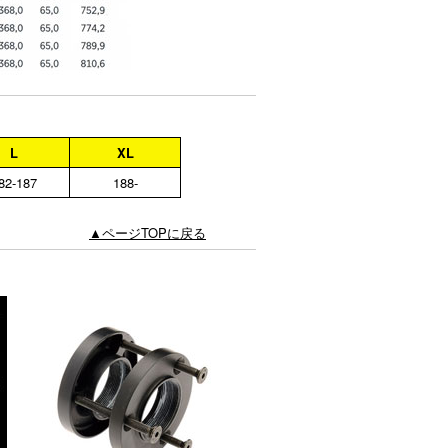
L
XL
82-187
188-
▲ページTOPに戻る