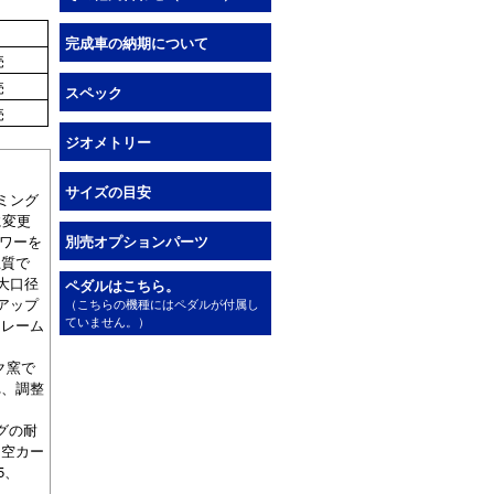
完成車の納期について
売
売
スペック
売
ジオメトリー
サイズの目安
ミング
に変更
パワーを
別売オプションパーツ
上質で
大口径
ペダルはこちら。
アップ
（こちらの機種にはペダルが付属し
ていません。）
フレーム
ク窯で
れ、調整
グの耐
中空カー
5、