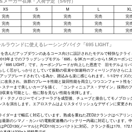
当店＆メーカー在庫・入荷予定（5/6付）
XS
S
M
L
XL
完売
完売
完売
完売
完
完売
完売
完売
完売
完
完売
完売
完売
完売
完
ルラウンドに使えるレーシングバイク「695 LIGHT」
ージを含んだアップダウンのあるコース向けに設計されたモデルで軽快なクライ
13年までのフラッグシップモデル「695」を3Kカーボンから1.5Kカーボン
「695 LIGHT」です。カーボングレードが向上した恩恵で 旧モデルより
らしく芯がしっかりとしていて振動の収束や加速時のフィーリングがさらに
にアップグレードされている為か、踏込みも楽に感じられます。1-1/2サイズの
は更に改良され、抜群のブレーキ性能と旋回性能を両立しつつコンフォート性を
トステーまで美しいカーブを描く、「コンティニュアス・デザイン」採用の
動収束を可能とし、他に類を見ない性能を発揮します。
スド・テクノロジーでインナーラグを成型後、チューブと接合してモノブロッ
ンスを演出します。エアロステムはよりスタイリッシュなデザインに変更さ
ライダーまで幅広く対応しています。熟成を重ねたZED2クランクはベアリン
は最新のシマノ・カンパの電動変速機のバッテリー内蔵に対応しています。
CD130(ノーマル)とPCD110(コンパクト)に対応。クランク長は170、172.
ク本体は320gと超軽量です。