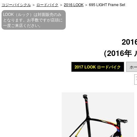
コジーバイシクル
＞
ロードバイク
＞
2016 LOOK
＞ 695 LIGHT Frame Set
LOOK（ルック）は対面販売のみ
となります。お手数ですが店頭に
一度ご来店ください。
201
（2016
2017 LOOK ロードバイク
ホー