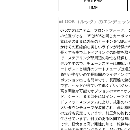
PROTEAM
LIME
■LOOK（ルック）のエンデュランス
675の"6"はステム、フロントフォーク
の位置づけを、"5"は695と同じカー
覚はそのままに外装のカーボンを1.5K
かけての直線的な美しいラインが特徴の
長くする事で上下ベアリングの距離を取
で、ステアリング部周辺の剛性を確保し
デルですので、チェーンステーは695より
ートポストと細身のシートチューブは適
負担が少ないので長時間のライディングで
ポジション出しも簡単です。長距離で急
です。ヘッドが寝ていて低く近いポジショ
高さ調整が可能でオプションの15mmオフ
ド、シート、ＢＢ部分にはインナーラグ
ドフィット４システムにより、抜群のハ
太いダウンチューブが装備され、高い横
の走行も安定しています。前三角の捻れ
生させています。斜度のある区間では無
です。軽快さと高い剛性に加え、転倒時
ルべ等の高速ロングライド、25～27c