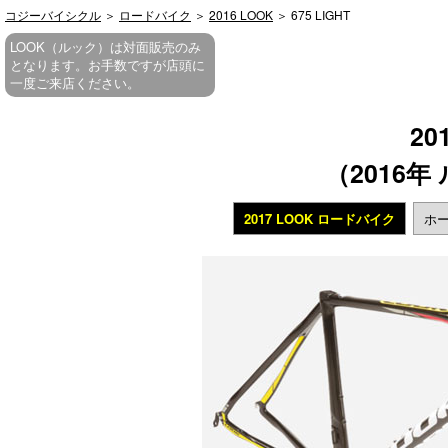
コジーバイシクル
＞
ロードバイク
＞
2016 LOOK
＞ 675 LIGHT
LOOK（ルック）は対面販売のみ
となります。お手数ですが店頭に
一度ご来店ください。
20
（2016
2017 LOOK ロードバイク
ホー