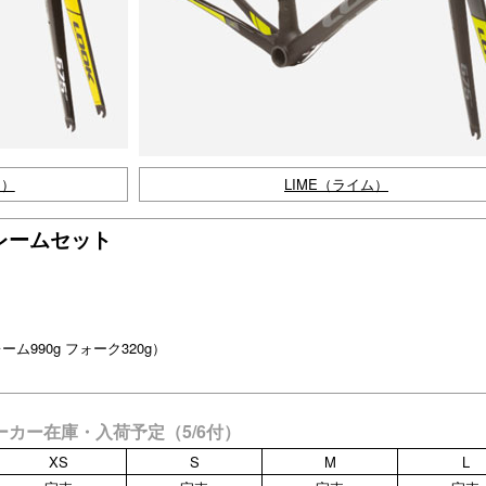
ム）
LIME（ライム）
T フレームセット
ーム990g フォーク320g）
当店＆メーカー在庫・入荷予定（5/6付）
XS
S
M
L