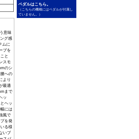
ペダルはこちら。
（こちらの機種にはペダルが付属し
ていません。）
いう意味
ィング感
テムに
ーブを
ること
ンスモ
mmのシ
 腰への
により
が最適
mmまで
ヘッ
クとヘッ
Ｂ幅には
強風で
ップを発
ている様
ないブ
ースバ