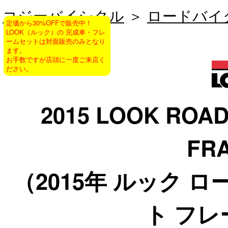
コジーバイシクル
＞
ロードバイ
定価から30%OFFで販売中！
LOOK（ルック）の 完成車・フレ
Frame Set
ームセットは対面販売のみとなり
ます。
お手数ですが店頭に一度ご来店く
ださい。
2015 LOOK ROAD
FR
（2015年 ルック ロ
ト フ