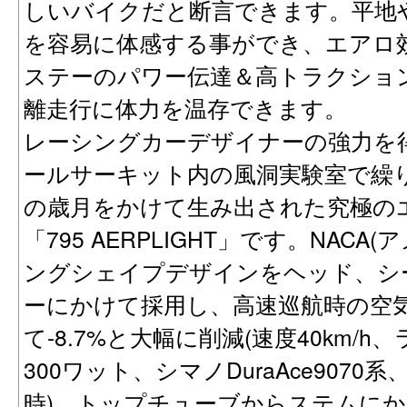
しいバイクだと断言できます。平地
を容易に体感する事ができ、エアロ
ステーのパワー伝達＆高トラクショ
離走行に体力を温存できます。
レーシングカーデザイナーの強力を
ールサーキット内の風洞実験室で繰り
の歳月をかけて生み出された究極の
「795 AERPLIGHT」です。NAC
ングシェイプデザインをヘッド、シ
ーにかけて採用し、高速巡航時の空気
て-8.7%と大幅に削減(速度40km/h
300ワット、シマノDuraAce9070系
時)。トップチューブからステムに