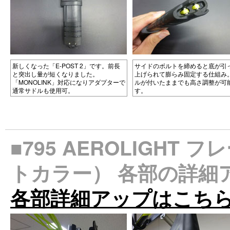
新しくなった「E-POST 2」です。前長
サイドのボルトを締めると底が引
と突出し量が短くなりました。
上げられて膨らみ固定する仕組み
「MONOLINK」対応になりアダプターで
ルが付いたままでも高さ調整が可
通常サドルも使用可。
す。
■795 AEROLIGH
トカラー） 各部の詳
各部詳細アップはこち