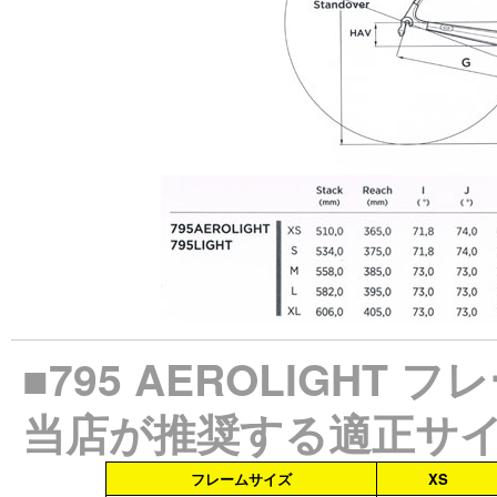
■795 AEROLIGH
当店が推奨する適正サ
フレームサイズ
XS