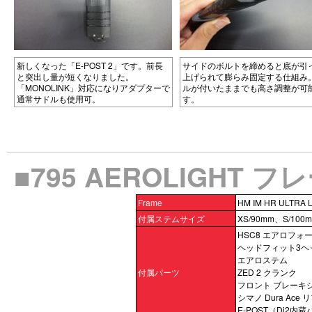
新しくなった「E-POST 2」です。前長
サイドのボルトを締めると底が引
と突出し量が短くなりました。
上げられて膨らみ固定する仕組み
「MONOLINK」対応になりアダプターで
ルが付いたままでも高さ調整が可
通常サドルも使用可。
す。
■795 AEROLIGHT
Frame
HM IM HR ULTRA 
付属ステムサイズ
XS/90mm、S/100
HSC8 エアロフォ
ヘッドフィット3ヘ
エアロステム
付属パーツ
ZED 2 クランク
フロント ブレーキ
シマノ Dura Ac
E-POST（Di2