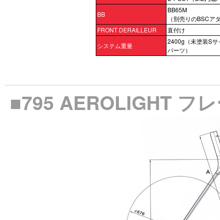
BB65M
BB
（別売りのBSCア
FRONT DERAILLEUR
直付け
2400g（未塗装S
システム重量
パーツ）
■795 AEROLIGHT