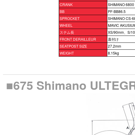
CRANK
SHIMANO 6800 
BB
PF-BB86.5
SPROCKET
SHIMANO CS-68
WHEEL
MAVIC AKUSIU
ステム長
XS/90mm、S/1
FRONT DERAILLEUR
直付け
SEATPOST SIZE
27.2mm
WEIGHT
8.15kg
■675 Shimano UL