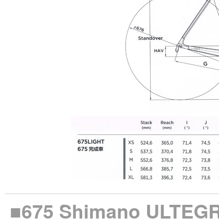
■675 Shimano U