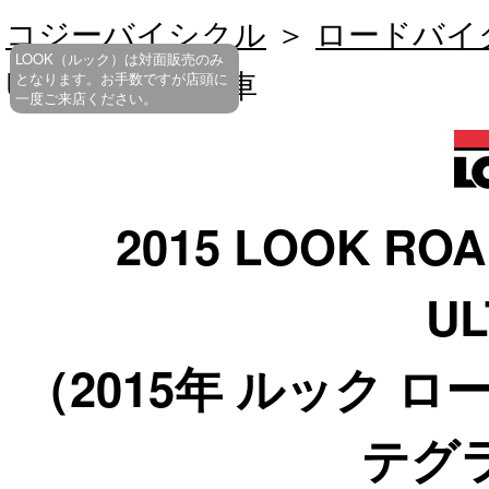
コジーバイシクル
＞
ロードバイ
LOOK（ルック）は対面販売のみ
ULTEGRA 完成車
となります。お手数ですが店頭に
一度ご来店ください。
2015 LOOK ROA
U
（2015年 ルック ロ
テグ