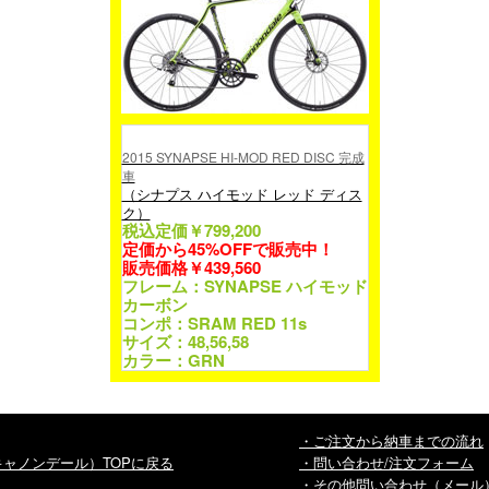
2015 SYNAPSE HI-MOD RED DISC 完成
車
（シナプス ハイモッド レッド ディス
ク）
税込定価￥799,200
定価から45%OFFで販売中！
販売価格￥439,560
フレーム：SYNAPSE ハイモッド
カーボン
コンポ：SRAM RED 11s
サイズ：48,56,58
カラー：GRN
・ご注文から納車までの流れ
E（キャノンデール）TOPに戻る
・問い合わせ/注文フォーム
・その他問い合わせ（メール