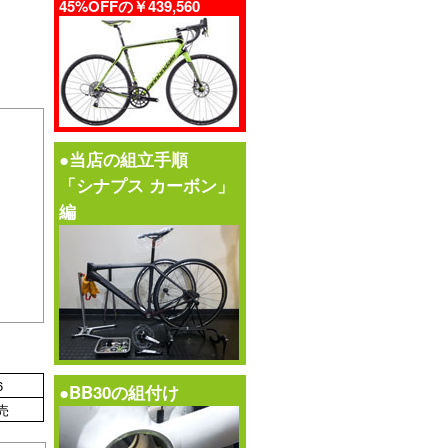
45%OFFの￥439,560
●当店の組立手順
「シナプス カーボン」
編
6
●BB30の組付け
売