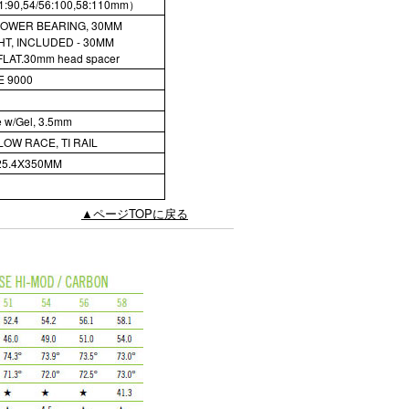
1:90,54/56:100,58:110mm）
" LOWER BEARING, 30MM
HT, INCLUDED - 30MM
AT.30mm head spacer
 9000
 w/Gel, 3.5mm
OW RACE, TI RAIL
25.4X350MM
▲ページTOPに戻る