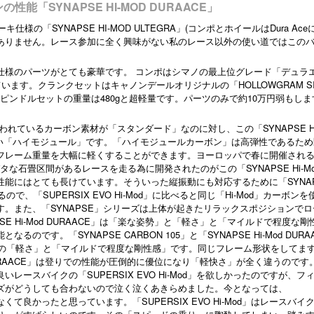
能「SYNAPSE HI-MOD DURAACE」
様の「SYNAPSE HI-MOD ULTEGRA」(コンポとホイールはDura Ace
ありません。レース参加に全く興味がない私のレース以外の使い道ではこの
CE」は標準仕様のパーツがとても豪華です。 コンポはシマノの最上位グレード「デュラ
す。クランクセットはキャノンデールオリジナルの「HOLLOWGRAM SI 
ピンドルセットの重量は480gと超軽量です。パーツのみで約10万円弱もしま
に使われているカーボン素材が「スタンダード」なのに対し、この「SYNAPSE Hi
高い「ハイモジュール」です。「ハイモジュールカーボン」は高弾性であるた
フレーム重量を大幅に軽くすることができます。ヨーロッパで春に開催され
タな石畳区間があるレースを走る為に開発されたのがこの「SYNAPSE Hi-M
能にはとても長けています。そういった縦振動にも対応するために「SYNAP
で、「SUPERSIX EVO Hi-Mod」に比べると同じ「Hi-Mod」カーボンを
。また、「SYNAPSE」シリーズは上体が起きたリラックスポジションでロ
E Hi-Mod DURAACE」は「楽な姿勢」と「軽さ」と「マイルドで程度な剛
です。「SYNAPSE CARBON 105」と「SYNAPSE Hi-Mod DURA
とでの「軽さ」と「マイルドで程度な剛性感」です。同じフレーム形状をしてま
d DURAACE」は登りでの性能が圧倒的に優位になり「軽快さ」が全く違うのです
ースバイクの「SUPERSIX EVO Hi-Mod」を欲しかったのですが、フ
ズがどうしても合わないので泣く泣くあきらめました。今となっては、
に買わなくて良かったと思っています。「SUPERSIX EVO Hi-Mod」はレースバイ