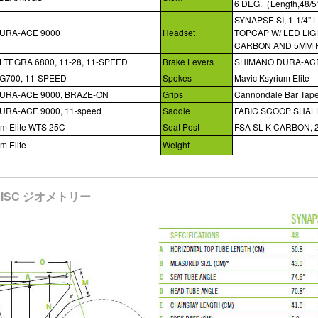
6 DEG.（Length,48/5
SYNAPSE SI, 1-1/4
URA-ACE 9000
Headset
TOPCAP W/ LED LIG
CARBON AND 5MM FL
TEGRA 6800, 11-28, 11-SPEED
Brake Levers
SHIMANO DURA-ACE
G700, 11-SPEED
Spokes
Mavic Ksyrium Elite
URA-ACE 9000, BRAZE-ON
Grips
Cannondale Bar Tape
RA-ACE 9000, 11-speed
Saddle
FABIC SCOOP SHALL
um Elite WTS 25C
Seat Post
FSA SL-K CARBON, 
m Elite
Weight
 DISC ジオメトリー