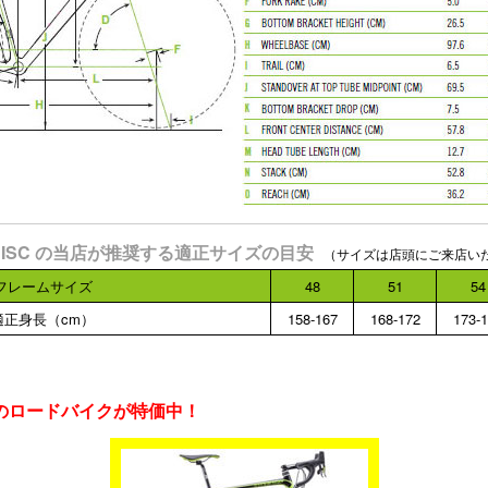
GRA DISC の当店が推奨する適正サイズの目安
（サイズは店頭にご来店い
フレームサイズ
48
51
54
適正身長（cm）
158-167
168-172
173-
ルのロードバイクが特価中！