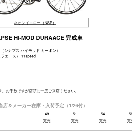
ネオンイエロー（NSP）
APSE HI-MOD DURAACE 完成車
BON （シナプス ハイモッド カーボン）
ュラエース） 11speed
す。お手数ですが店頭に一度ご来店ください。
ACE 当店＆メーカー在庫・入荷予定（1/26付）
48
51
54
5
完売
完売
完売
完