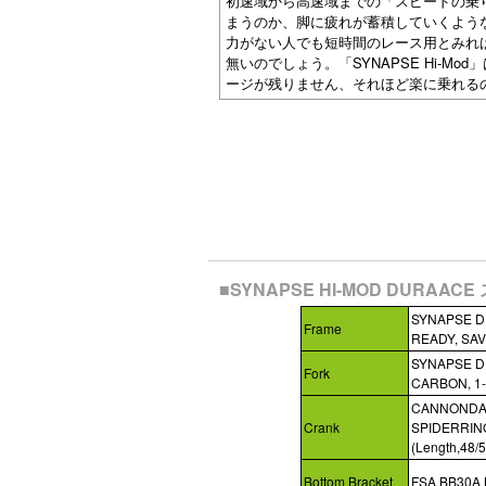
初速域から高速域までの「スピードの乗
まうのか、脚に疲れが蓄積していくよう
力がない人でも短時間のレース用とみれ
無いのでしょう。「SYNAPSE Hi-M
ージが残りません、それほど楽に乗れる
■SYNAPSE HI-MOD DURAAC
SYNAPSE DI
Frame
READY, SAV
SYNAPSE DI
Fork
CARBON, 1-
CANNONDAL
Crank
SPIDERRING
(Length,48/
Bottom Bracket
FSA BB30A