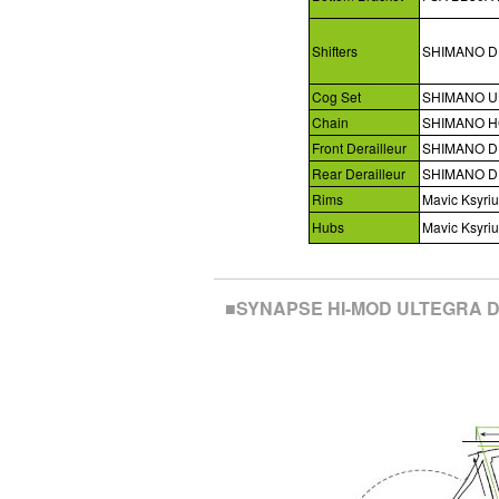
Shifters
SHIMANO D
Cog Set
SHIMANO UL
Chain
SHIMANO H
Front Derailleur
SHIMANO D
Rear Derailleur
SHIMANO DU
Rims
Mavic Ksyri
Hubs
Mavic Ksyriu
■SYNAPSE HI-MOD ULTEGRA