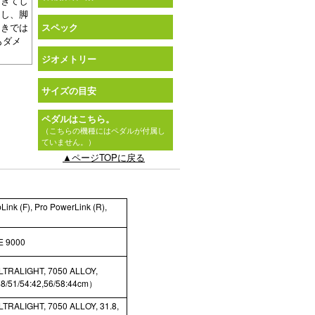
すぎてし
うし、脚
向きでは
スペック
もダメ
ジオメトリー
サイズの目安
ペダルはこちら。
（こちらの機種にはペダルが付属し
ていません。）
▲ページTOPに戻る
Link (F), Pro PowerLink (R),
 9000
TRALIGHT, 7050 ALLOY,
/51/54:42,56/58:44cm）
RALIGHT, 7050 ALLOY, 31.8,