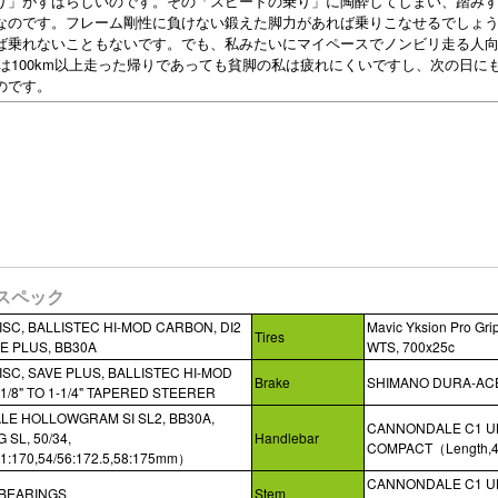
り」がすばらしいのです。その「スピードの乗り」に陶酔してしまい、踏み
なのです。フレーム剛性に負けない鍛えた脚力があれば乗りこなせるでしょ
ば乗れないこともないです。でも、私みたいにマイペースでノンビリ走る人
od」は100km以上走った帰りであっても貧脚の私は疲れにくいですし、次の日に
のです。
E スペック
SC, BALLISTEC HI-MOD CARBON, DI2
Mavic Yksion Pro Grip
Tires
E PLUS, BB30A
WTS, 700x25c
SC, SAVE PLUS, BALLISTEC HI-MOD
Brake
SHIMANO DURA-ACE
1/8" TO 1-1/4" TAPERED STEERER
E HOLLOWGRAM SI SL2, BB30A,
CANNONDALE C1 UL
 SL, 50/34,
Handlebar
COMPACT（Length,48
51:170,54/56:172.5,58:175mm）
CANNONDALE C1 ULT
 BEARINGS
Stem