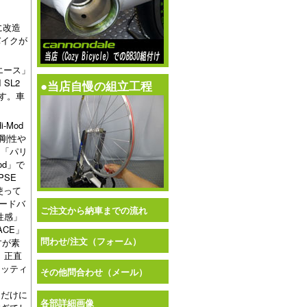
に改造
バイクが
エース」
SL2
●当店自慢の組立工程
す。車
-Mod
め剛性や
る「パリ
od」で
SE
使って
ードバ
ご注文から納車までの流れ
性感」
ACE」
問わせ/注文（フォーム）
すが素
。正直
ィッティ
その他問合わせ（メール）
クだけに
各部詳細画像