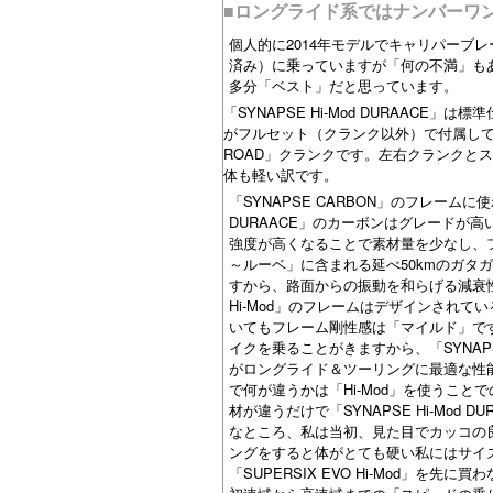
■ロングライド系ではナンバーワンの性
個人的に2014年モデルでキャリパーブレーキ仕
済み）に乗っていますが「何の不満」も
多分「ベスト」だと思っています。
「SYNAPSE Hi-Mod DURAA
がフルセット（クランク以外）で付属していま
ROAD」クランクです。左右クランクとス
体も軽い訳です。
「SYNAPSE CARBON」のフレーム
DURAACE」のカーボンはグレードが
強度が高くなることで素材量を少なし、
～ルーベ」に含まれる延べ50kmのガタガ
すから、路面からの振動を和らげる減衰性
Hi-Mod」のフレームはデザインされているの
いてもフレーム剛性感は「マイルド」です
イクを乗ることがきますから、「SYNAPS
がロングライド＆ツーリングに最適な性能となるの
で何が違うかは「Hi-Mod」を使うこ
材が違うだけで「SYNAPSE Hi-Mo
なところ、私は当初、見た目でカッコの良いレ
ングをすると体がとても硬い私にはサイ
「SUPERSIX EVO Hi-Mod」を先