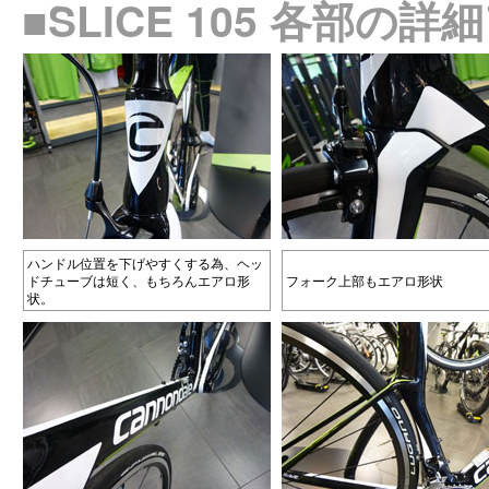
■SLICE 105 各部の
ハンドル位置を下げやすくする為、ヘッ
ドチューブは短く、もちろんエアロ形
フォーク上部もエアロ形状
状。