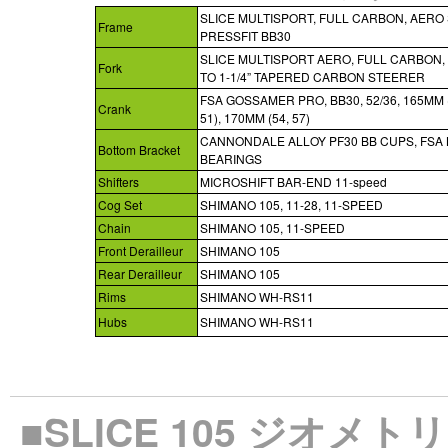
SLICE MULTISPORT, FULL CARBON, AERO 
Frame
PRESSFIT BB30
SLICE MULTISPORT AERO, FULL CARBON, 1
Fork
TO 1-1/4” TAPERED CARBON STEERER
FSA GOSSAMER PRO, BB30, 52/36, 165MM 
Crank
51), 170MM (54, 57)
CANNONDALE ALLOY PF30 BB CUPS, FSA 
Bottom Bracket
BEARINGS
Shifters
MICROSHIFT BAR-END 11-speed
Cog Set
SHIMANO 105, 11-28, 11-SPEED
Chain
SHIMANO 105, 11-SPEED
Front Derailleur
SHIMANO 105
Rear Derailleur
SHIMANO 105
Rims
SHIMANO WH-RS11
Hubs
SHIMANO WH-RS11
■SLICE 105 ジオメト