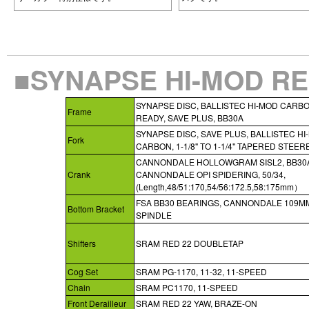
■SYNAPSE HI-MOD R
SYNAPSE DISC, BALLISTEC HI-MOD CARBO
Frame
READY, SAVE PLUS, BB30A
SYNAPSE DISC, SAVE PLUS, BALLISTEC HI
Fork
CARBON, 1-1/8" TO 1-1/4" TAPERED STEER
CANNONDALE HOLLOWGRAM SISL2, BB30
Crank
CANNONDALE OPI SPIDERING, 50/34,
(Length,48/51:170,54/56:172.5,58:175mm）
FSA BB30 BEARINGS, CANNONDALE 109M
Bottom Bracket
SPINDLE
Shifters
SRAM RED 22 DOUBLETAP
Cog Set
SRAM PG-1170, 11-32, 11-SPEED
Chain
SRAM PC1170, 11-SPEED
Front Derailleur
SRAM RED 22 YAW, BRAZE-ON