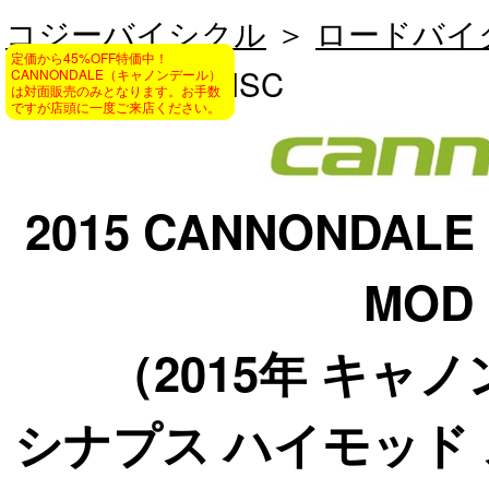
コジーバイシクル
＞
ロードバイ
定価から45%OFF特価中！
HI-MOD RED DISC
CANNONDALE（キャノンデール）
は対面販売のみとなります。お手数
ですが店頭に一度ご来店ください。
2015 CANNONDALE 
MOD 
（2015年 キャ
シナプス ハイモッド 