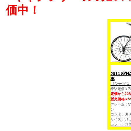
価中！
2014 SYN
車
（シナプス
税込定価￥749
定価から20
販売価格￥599
フレーム：SY
ン
コンポ：SRAM
サイズ：51,5
カラー：GR