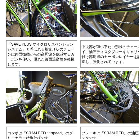
「SAVE PLUS マイクロサスペンション
中央部が薄い平たい形状のチェー
システム」と呼ばれる螺旋形状のチェー
イ。油圧ディスクブレーキキャリ
ンは路面振動からの高周波を低減するカ
付け部周辺のカーボンレイヤーを
ーボンを使い、優れた路面追従性を発揮
直し、強化されています。
します。
コンポは「SRAM RED 11speed」のグ
ブレーキは「SRAM RED」の油
リーカラー特別仕様です。
スクです。