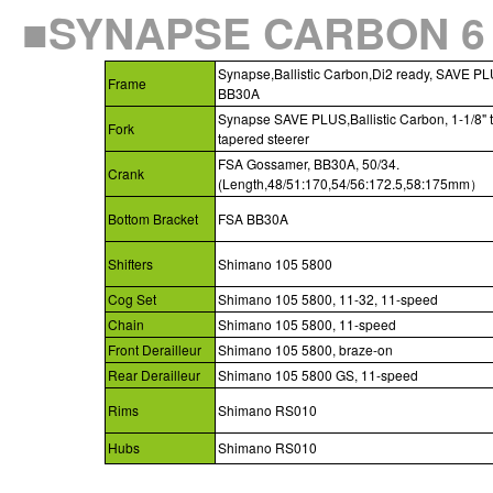
■SYNAPSE CARBON 
Synapse,Ballistic Carbon,Di2 ready, SAVE PL
Frame
BB30A
Synapse SAVE PLUS,Ballistic Carbon,
1-1/8" 
Fork
tapered steerer
FSA Gossamer, BB30A, 50/34.
Crank
(Length,48/51:170,54/56:172.5,58:175mm）
Bottom Bracket
FSA BB30A
Shifters
Shimano 105 5800
Cog Set
Shimano 105 5800, 11-32, 11-speed
Chain
Shimano 105 5800, 11-speed
Front Derailleur
Shimano 105 5800, braze-on
Rear Derailleur
Shimano 105 5800 GS, 11-speed
Rims
Shimano RS010
Hubs
Shimano RS010