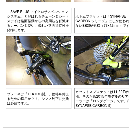
「SAVE PLUS マイクロサスペンション
システム」と呼ばれるチェーン＆シート
ボトムブラケットは「SYNAPSE
ステイは路面振動からの高周波を低減す
CARBON シリーズ」にしか使わ
るカーボンを使い、優れた路面追従性を
ないBB30A規格（73x42mm）で
発揮します。
カセットスプロケットは11-32T
ブレーキは「TEKTRO製」。価格を抑え
様。そのため2015年モデルのリ
るための採用か？！。シマノ純正に交換
ーラーは「ロングゲージ」です。(
は必須ですね。
SYNAPSE CARBON 5)