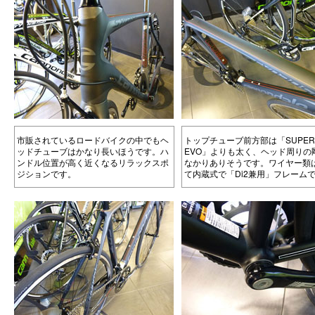
市販されているロードバイクの中でもヘ
トップチューブ前方部は「SUPERS
ッドチューブはかなり長いほうです。ハ
EVO」よりも太く、ヘッド周りの
ンドル位置が高く近くなるリラックスポ
なかりありそうです。ワイヤー類
ジションです。
て内蔵式で「Di2兼用」フレーム