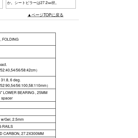
か。シートピラーは27.2㎜径。
▲ページTOPに戻る
, FOLDING
act.
/52:40,54/56/58:42cm）
31.8, 6 deg.
/52:90,54/56:100,58:110mm）
/4" LOWER BEARING , 25MM
 spacer
 w/Gel, 2.5mm
G RAILS
D CARBON, 27.2X300MM