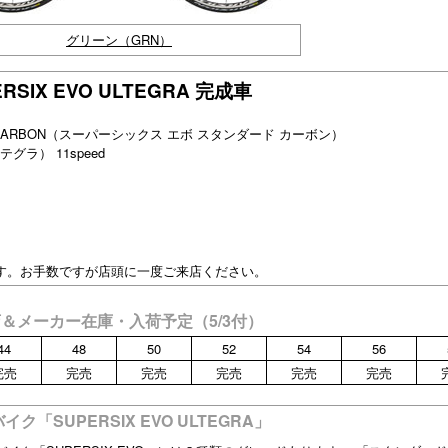
グリーン（GRN）
ERSIX EVO ULTEGRA 完成車
ARD CARBON（スーパーシックス エボ スタンダード カーボン）
テグラ） 11speed
す。お手数ですが店頭に一度ご来店ください。
A 当店＆メーカー在庫・入荷予定（5/3付）
44
48
50
52
54
56
完売
完売
完売
完売
完売
完売
SUPERSIX EVO ULTEGRA」