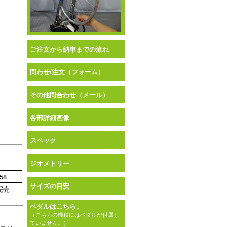
ご注文から納車までの流れ
問わせ/注文（フォーム）
その他問合わせ（メール）
各部詳細画像
スペック
ジオメトリー
58
サイズの目安
完売
ペダルはこちら。
（こちらの機種にはペダルが付属し
ていません。）