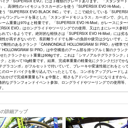
ク「SUPERSIX EVO」には３種類のグレードあります。 「スタンダー
O』、高弾性のハイモジュラスカーボンを使う『SUPERSIX EVO Hi-Mod』
UPERSIX EVO BLACK INC.』です。ここで紹介している「SUPERSI
」からワングレードを落とした「スタンダードモジュラス」カーボンで、少し
重量は970ｇと軽量です。「SUPERSIX EVO Hi-Mod」がレースにタ
ERSIX EVO」はロングライドやツーリングでの使用、又はたまにレース参戦
いるようです。絶対的な軽快さは「SUPERSIX EVO Hi-Mod」には劣
剛性が高すぎないので、長距離ライドでも脚への負担や疲労は少ないです。
軽量で剛性のあるクランク「CANNONDALE HOLLOWGRAM SI PRO」が標準
OLLOWGRAM SI PRO」は中空構造のアーム部を持つアルミ製のクラン
わせたクランクセット重量は608gです。これは「シマノアルテグラクランク」
ンク」と比べて10g軽量です。結果、完成車重量の軽量化にクランクだけでか
ルテグラコンポ」がフルセットで付いていて、ブレーキや変速性能どれをとっ
このロードバイクを乗り込んでいったとしても、コンポをアップグレードし
のおかげで完成車重量も7ｋｇ中盤と、軽さもアドバンテージになりますから
格的なグランフォンドイベント参加、ロングライドやツーリングでの使用等
す。
 各部の詳細アップ