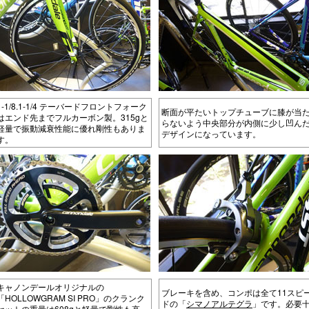
1-1/8.1-1/4 テーバードフロントフォーク
断面が平たいトップチューブに膝が当
はエンド先までフルカーボン製。315gと
らないよう中央部分が内側に少し凹ん
軽量で振動減衰性能に優れ剛性もありま
デザインになっています。
す。
キャノンデールオリジナルの
ブレーキを含め、コンポは全て11スピ
「HOLLOWGRAM SI PRO」のクランク
ドの「
シマノアルテグラ
」です。必要
セットの重量は608gと軽量で剛性も高