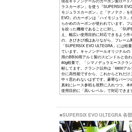
現在キャノンデールのカーボン製ロードバイ
ラスカーボン」を使う『SUPERSIX EV
モジュラスカーボン」と「ナノテク」を使う『S
EVO」のカーボンは「ハイモジュラス
らかめのカーボンが使われています。フレーム
を絞った機種であることに対し、「SUP
え、幅広い使用目的に対応できるよう作られて
の、きびきび感はありながら、フレーム
「SUPERSIX EVO ULTEGRA」には
ています。キャノンデールオリジナルの「H
用のBB30用アルミ製のスピンドルと合
80g軽量で、「シマノデュラエースクラ
献してます。クランク以外は「6800ア
分に高性能ですから、これからどれだけ
中々思われないはずです。豪華なパーツ
真剣にレース参戦も視野に入れつつ、本
使用目的に「高いレベル」で対応できま
■SUPERSIX EVO ULTEGRA