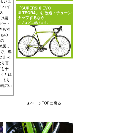
ドモジュ
、「ハイ
「SUPERSIX EVO
X
ULTEGRA」を 改造・チューン
ナップするなら
だけ柔
（ブログに飛びます。）
ーゲット
等も考
るもの
この
で付属し
クで、専
に比べ
なり貢
ても十
ようとは
、より
、幅広い
▲ページTOPに戻る