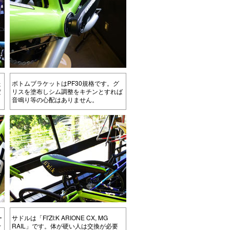
た
ボトムブラケットはPF30規格です。グ
だ
リスを塗布しシム調整をキチンとすれば
音鳴り等の心配はありません。
ー
サドルは「FI'ZI:K ARIONE CX, MG
十
RAIL」です。体が硬い人は交換が必要