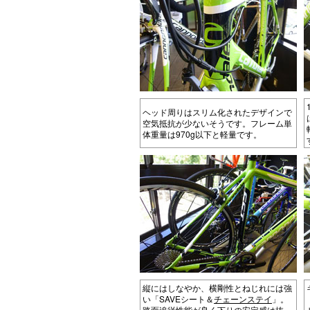
ヘッド周りはスリム化されたデザインで
空気抵抗が少ないそうです。フレーム単
体重量は970g以下と軽量です。
縦にはしなやか、横剛性とねじれには強
い「SAVEシート＆
チェーンステイ
」。
路面追従性能が良く下りの安定感は抜