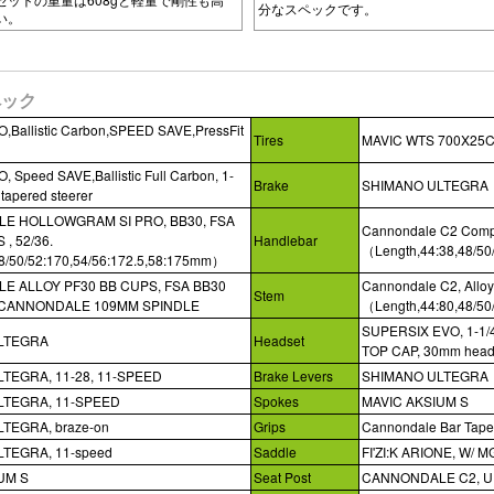
分なスペックです。
い。
スペック
O,Ballistic Carbon,SPEED SAVE,PressFit
Tires
MAVIC WTS 700X25C
VO
, Speed SAVE,
Ballistic
Full Carbon, 1-
Brake
SHIMANO ULTEGRA
" tapered steerer
E HOLLOWGRAM SI PRO, BB30, FSA
Cannondale C2 Comp
, 52/36.
Handlebar
（Length,44:38,48/50
48/50/52:170,54/56:172.5,58:175mm）
 ALLOY PF30 BB CUPS, FSA BB30
Cannondale C2, Alloy 
Stem
 CANNONDALE 109MM SPINDLE
（Length,44:80,48/50
SUPERSIX EVO, 1-1
LTEGRA
Headset
TOP CAP, 30mm head
TEGRA, 11-28, 11-SPEED
Brake Levers
SHIMANO ULTEGRA
LTEGRA, 11-SPEED
Spokes
MAVIC AKSIUM S
TEGRA, braze-on
Grips
Cannondale Bar Tape
TEGRA, 11-speed
Saddle
FI'ZI:K ARIONE, W/ M
UM S
Seat Post
CANNONDALE C2, U