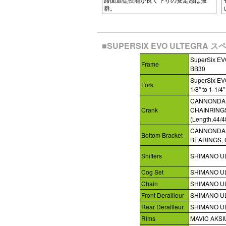
群。
■SUPERSIX EVO ULTEGRA 
SuperSix EV
Frame
BB30
SuperSix E
Fork
1/8" to 1-1/4
CANNONDAL
Crank
CHAINRINGS 
(Length,44/
CANNONDALE
Bottom Bracket
BEARINGS,
Shifters
SHIMANO U
Cog Set
SHIMANO UL
Chain
SHIMANO U
Front Derailleur
SHIMANO UL
Rear Derailleur
SHIMANO UL
Rims
MAVIC AKSI