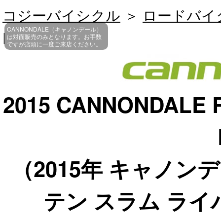
コジーバイシクル
＞
ロードバイ
CANNONDALE（キャノンデール）
RIVAL DISC
は対面販売のみとなります。お手数
ですが店頭に一度ご来店ください。
2015 CANNONDALE 
（2015年 キャノン
テン スラム ライ