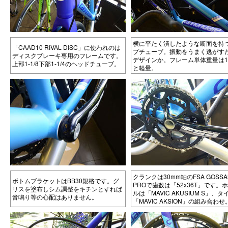
横に平たく潰したような断面を持
「CAAD10 RIVAL DISC」に使われのは
プチューブ。振動をうまく逃がす
ディスクブレーキ専用のフレームです。
デザインか。フレーム単体重量は11
上部1-1/8下部1-1/4のヘッドチューブ。
と軽量。
クランクは30mm軸のFSA GOSSA
ボトムブラケットはBB30規格です。グ
PROで歯数は「52x36T」です。
リスを塗布しシム調整をキチンとすれば
ルは「MAVIC AKUSIUM S」、
音鳴り等の心配はありません。
「MAVIC AKSION」の組み合わせ