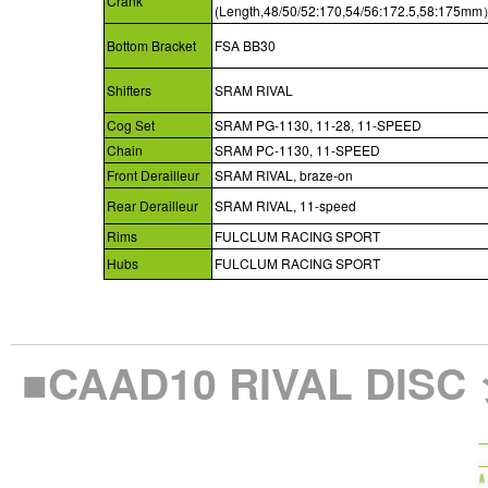
Crank
(Length,48/50/52:170,54/56:172.5,58:175m
Bottom Bracket
FSA BB30
Shifters
SRAM RIVAL
Cog Set
SRAM PG-1130, 11-28, 11-SPEED
Chain
SRAM PC-1130, 11-SPEED
Front Derailleur
SRAM RIVAL, braze-on
Rear Derailleur
SRAM RIVAL, 11-speed
Rims
FULCLUM RACING SPORT
Hubs
FULCLUM RACING SPORT
■CAAD10 RIVAL DI