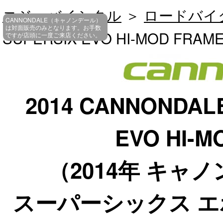
コジーバイシクル
＞
ロードバイ
CANNONDALE（キャノンデール）
は対面販売のみとなります。お手数
SUPERSIX EVO HI-MOD FRAME
ですが店頭に一度ご来店ください。
2014 CANNONDAL
EVO HI-M
（2014年 キャ
スーパーシックス エ