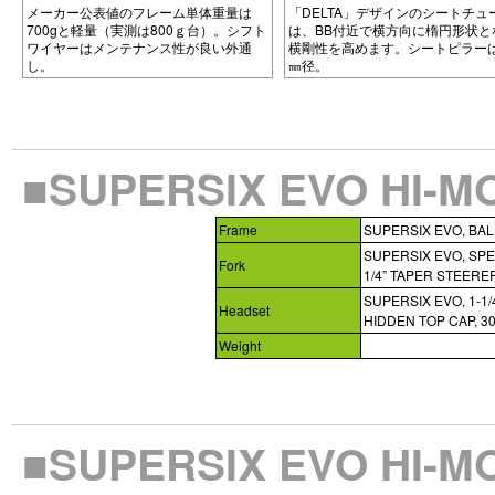
メーカー公表値のフレーム単体重量は
「DELTA」デザインのシートチュ
700gと軽量（実測は800ｇ台）。シフト
は、BB付近で横方向に楕円形状と
ワイヤーはメンテナンス性が良い外通
横剛性を高めます。シートピラーは2
し。
㎜径。
■SUPERSIX EVO H
Frame
SUPERSIX EVO, BAL
SUPERSIX EVO, SPEE
Fork
1/4” TAPER STEERE
SUPERSIX EVO, 1-1
Headset
HIDDEN TOP CAP, 30
Weight
■SUPERSIX EVO H