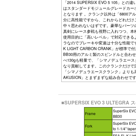
「2014 SUPERSIX EVO 5 105
はスタンダードモジュールグレードカーボン
となります 。クランク以外は「6800
分に高性能ですから、これからどれだけ
中々思われないはずです。豪華なパーツ
真剣にレース参戦も視野に入れつつ、本
使用目的に「高いレベル」で対応できるようで
ラなのでブレーキや変速は十分な性能です。また
K LIGHT CARBON CRANK」が標準
BB30用のアルミ製のスピンドルと合わ
べ130gも軽量で、「シマノデュラエー
なり貢献してます。このクランクだけで定
「シマノデュラエースクランク」よりも高いの
AKUSION」とまずまずな組み合わせで
■SUPERSIX EVO 3 ULTEGRA
SuperSix EVO
Frame
BB30
SuperSix EV
Fork
to 1-1/4" tape
FSA SL-K Lig