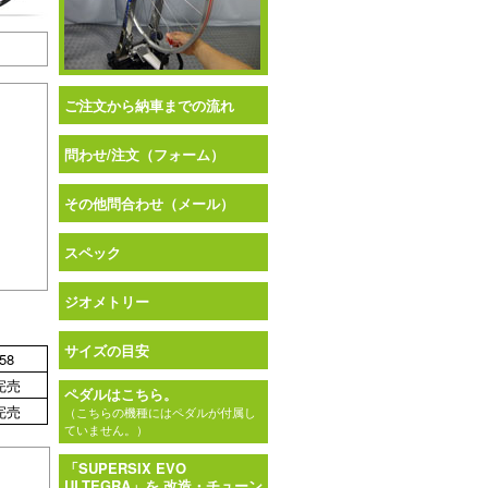
ご注文から納車までの流れ
問わせ/注文（フォーム）
その他問合わせ（メール）
スペック
ジオメトリー
サイズの目安
58
完売
ペダルはこちら。
完売
（こちらの機種にはペダルが付属し
ていません。）
「SUPERSIX EVO
ULTEGRA」を 改造・チューン