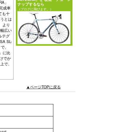
RA」
ナップするなら
だ完成車
（ブログに飛びます。）
ても十
ようとは
、より
、幅広い
アルテグ
 SL-
クで、
」に比
だけでか
以上で、
▲ページTOPに戻る
act.