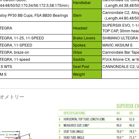
Handlebar
,44/48/50/52:170,54/56:172.5,58:175mm）
（Length,44:38,48/50
Cannondale C2, Alloy
lloy PF30 BB Cups, FSA BB30 Bearings
Stem
（Length,44:80,48/5
SUPERSIX EVO, 1-1
LTEGRA
Headset
TOP CAP, 30mm head
EGRA, 11-25, 11-SPEED
Brake Levers
SHIMANO ULTEGRA
TEGRA, 11-SPEED
Spokes
MAVIC AKSIUM S
EGRA, braze-on
Grips
Cannondale Bar Tape
TEGRA, 11-speed
Saddle
Fi'zi:k Arione CX, w/ 
m S WTS
Seat Post
CANNONDALE C2, U
UM S
Weight
A ジオメトリー