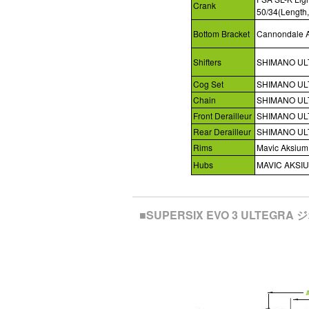
Crank
50/34(Length
Bottom Bracket
Cannondale A
Shifters
SHIMANO U
Cog Set
SHIMANO ULT
Chain
SHIMANO UL
Front Derailleur
SHIMANO ULT
Rear Derailleur
SHIMANO UL
Rims
Mavic Aksiu
Hubs
MAVIC AKSI
■SUPERSIX EVO 3 ULTEGR