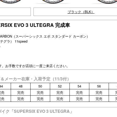
ブラック（BLK）
ERSIX EVO 3 ULTEGRA 完成車
ARD CARBON（スーパーシックス エボ スタンダード カーボン）
テグラ） 11speed
）
す。お手数ですが店頭に一度ご来店ください。
A 当店＆メーカー在庫・入荷予定（11/3付）
44
48
50
52
54
56
完売
完売
完売
完売
完売
完売
完売
完売
完売
完売
完売
完売
SUPERSIX EVO 3 ULTEGRA」