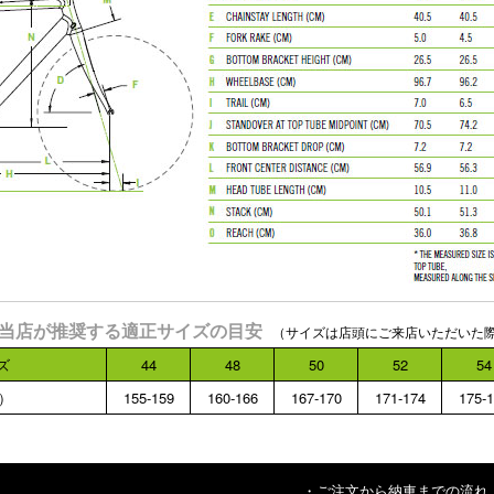
GRA の当店が推奨する適正サイズの目安
（サイズは店頭にご来店いただいた
ズ
44
48
50
52
54
）
155-159
160-166
167-170
171-174
175-
・ご注文から納車までの流れ