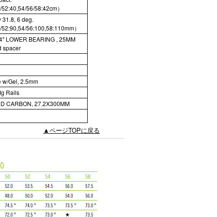
/52:40,54/56/58:42cm）
 31.8, 6 deg.
0/52:90,54/56:100,58:110mm）
/4" LOWER BEARING , 25MM
 spacer
 w/Gel, 2.5mm
Mg Rails
D CARBON, 27.2X300MM
▲ページTOPに戻る