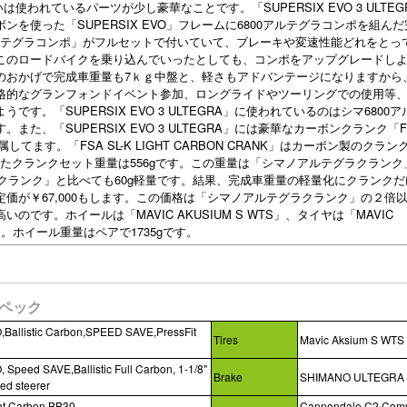
」との違いは使われているパーツが少し豪華なことです。「SUPERSIX EVO 3 ULTEG
を使った「SUPERSIX EVO」フレームに6800アルテグラコンポを組ん
アルテグラコンポ」がフルセットで付いていて、ブレーキや変速性能どれをとっ
このロードバイクを乗り込んでいったとしても、コンポをアップグレードし
のおかげで完成車重量も7ｋｇ中盤と、軽さもアドバンテージになりますから
格的なグランフォンドイベント参加、ロングライドやツーリングでの使用等
す。「SUPERSIX EVO 3 ULTEGRA」に使われているのはシマ6800
、「SUPERSIX EVO 3 ULTEGRA」には豪華なカーボンクランク「FSA
で付属してます。「FSA SL-K LIGHT CARBON CRANK」はカーボン製のクラン
せたクランクセット重量は556gです。この重量は「シマノアルテグラクランク
スクランク」と比べても60g軽量です。結果、完成車重量の軽量化にクランク
価が￥67,000もします。この価格は「シマノアルテグラクランク」の２倍
です。ホイールは「MAVIC AKUSIUM S WTS」、タイヤは「MAVIC
す。ホイール重量はペアで1735gです。
 スペック
,Ballistic Carbon,SPEED SAVE,PressFit
Tires
Mavic Aksium S WTS
O
, Speed SAVE,
Ballistic
Full Carbon, 1-1/8"
Brake
SHIMANO ULTEGRA
red steerer
ht Carbon BB30,
Cannondale C2 Comp