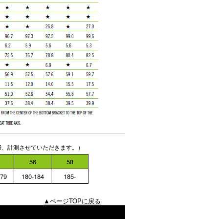
際、計測させていただきます。）
56
58
179
180-184
185-
▲ページTOPに戻る