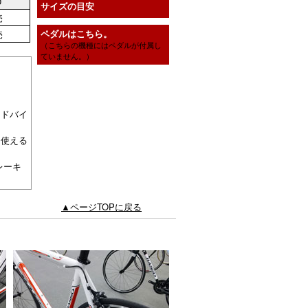
0
サイズの目安
売
ペダルはこちら。
売
（こちらの機種にはペダルが付属し
ていません。）
ードバイ
に使える
レーキ
▲ページTOPに戻る