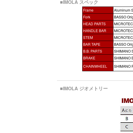
■IMOLA スペック
Frame
Aluminum S
Fork
BASSO Orig
HEAD PARTS
MICROTECH 
HANDLE BAR
MICROTEC
STEM
MICROTECH
BAR TAPE
BASSO Orig
B.B. PARTS
SHIMANO 
BRAKE
SHIMANO 
CHAINWHEEL
SHIMANO F
■IMOLA ジオメトリー