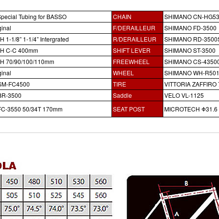
pecial Tubing for BASSO
CHAIN
SHIMANO CN-HG5
inal
F/DERAILLEUR
SHIMANO FD-3500
1-1/8” 1-1/4” Intergrated
R/DERAILLEUR
SHIMANO RD-3500
H C-C 400mm
SHIFT LEVER
SHIMANO ST-3500
 70/90/100/110mm
FREEWHEEL
SHIMANO CS-43500
inal
WHEEL
SHIMANO WH-R50
SM-FC4500
TIRE
VITTORIA ZAFFIRO
BR-3500
Saddle
VELO VL-1125
C-3550 50/34T 170mm
SEAT POST
MICROTECH Φ31.6