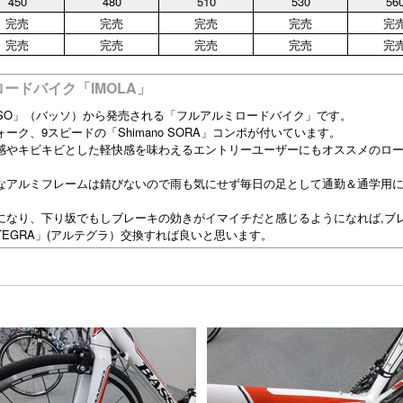
450
480
510
530
56
完売
完売
完売
完売
完
完売
完売
完売
完売
完
ードバイク「IMOLA」
SO」（バッソ）から発売される「フルアルミロードバイク」です。
ク、9スピードの「Shimano SORA」コンポが付いています。
感やキビキビとした軽快感を味わえるエントリーユーザーにもオススメのロ
なアルミフレームは錆びないので雨も気にせず毎日の足として通勤＆通学用
になり、下り坂でもしブレーキの効きがイマイチだと感じるようになれば,ブ
「ULTEGRA」(アルテグラ）交換すれば良いと思います。