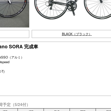
BLACK（ブラック）
mano SORA 完成車
or BASSO（アルミ）
peed
-T)
荷予定（5/24付）