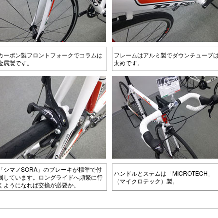
カーボン製フロントフォークでコラムは
フレームはアルミ製でダウンチューブ
金属製です。
太めです。
「シマノSORA」のブレーキが標準で付
ハンドルとステムは「MICROTECH」
属しています。ロングライドへ頻繁に行
（マイクロテック）製。
くようになれば交換が必要か。