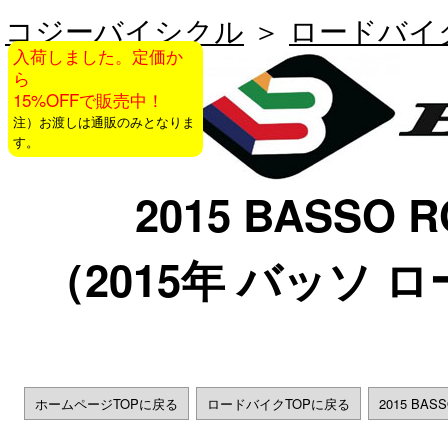
コジーバイシクル
＞
ロードバイ
入荷しました。定価か
ら
15%OFFで販売中！
注）お渡しは通販のみとなりま
す。
2015 BASSO R
（2015年 バッソ 
ホームページTOPに戻る
ロードバイクTOPに戻る
2015 BA