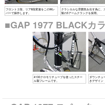
フロント２段、リア8段変速をこのWレ
クラシカルな雰囲気を出す為に、
バーで操作します。
製の5アームクランクを採用。
■GAP 1977 BLAC
4130クロモリチューブを使ったスチー
ダウンチュ
ル製フレームです。
きデザイン