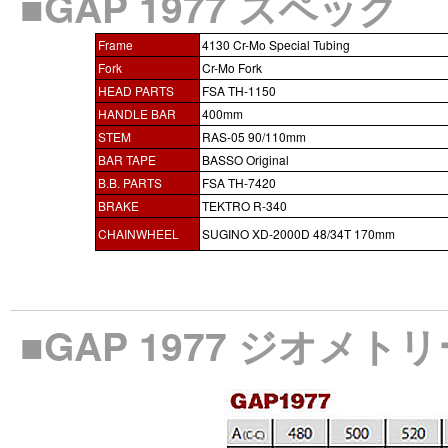
■GAP 1977 スペック
Frame
4130 Cr-Mo Special Tubing
Fork
Cr-Mo Fork
HEAD PARTS
FSA TH-1150
HANDLE BAR
400mm
STEM
RAS-05 90/110mm
BAR TAPE
BASSO Original
B.B. PARTS
FSA TH-7420
BRAKE
TEKTRO R-340
CHAINWHEEL
SUGINO XD-2000D 48/34T 170mm
■GAP 1977 ジオメト