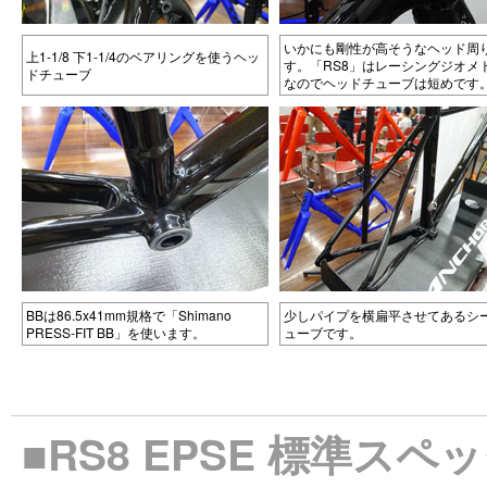
いかにも剛性が高そうなヘッド周
上1-1/8 下1-1/4のベアリングを使うヘッ
す。「RS8」はレーシングジオメ
ドチューブ
なのでヘッドチューブは短めです
BBは86.5x41mm規格で「Shimano
少しパイプを横扁平させてあるシ
PRESS-FIT BB」を使います。
ューブです。
■RS8 EPSE 標準スペ