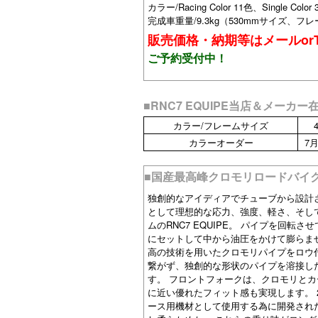
カラー/Racing Color 11色、Single 
完成車重量/9.3kg（530mmサイズ、フレ
販売価格・納期等はメールorT
ご予約受付中！
■RNC7 EQUIPE当店＆メーカー
カラー/フレームサイズ
カラーオーダー
7
■国産最高峰クロモリロードバイ
独創的なアイディアでチューブから設計
として理想的な応力、強度、軽さ、そし
ムのRNC7 EQUIPE。 パイプを回
にセットして中から油圧をかけて膨らま
高の技術を用いたクロモリパイプをロウ付け
繋がず、独創的な形状のパイプを溶接し
す。 フロントフォークは、クロモリとカ
に近い優れたフィット感も実現します。 
ース用機材として使用する為に開発され