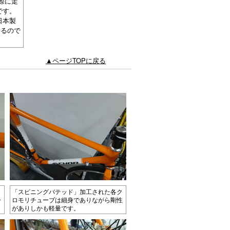
際に走
です。
日本製
いるので
▲ページTOPに戻る
、
「スピニングバテッド」加工された各ク
ー
ロモリチューブは細身でありながら剛性
がありしかも軽量です。