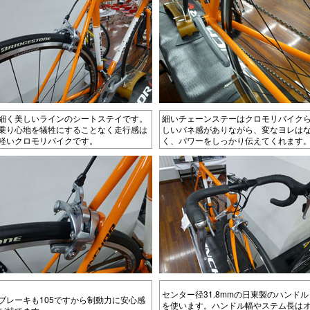
細く美しいラインのシートステイです。
細いチェーンステーはクロモリバイク
乗り心地を犠牲にすることなく走行感は
しいバネ感がありながら、変なヨレは
軽いクロモリバイクです。
く、パワーをしっかり伝えてくれます
センター径31.8mmの日東製のハンドル
ブレーキも105ですから制動力に安心感
を使います。ハンドル幅やステム長は