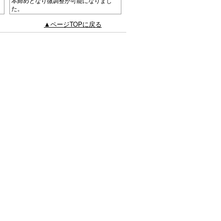
本締めとなり微調整が可能になりまし
た。
▲ページTOPに戻る