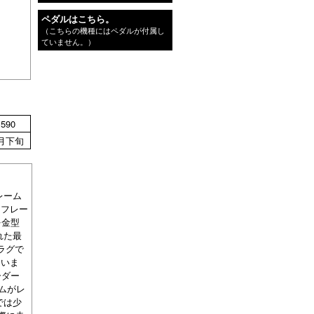
ペダルはこちら。
（こちらの機種にはペダルが付属し
ていません。）
590
月下旬
レーム
トフレー
を金型
れた最
ラグで
ていま
ーダー
ムがレ
では少