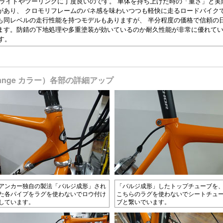
グライドやツーリングに丁度良いのです。 車体を持ち上げた時の「重さ」と実
があり、 クロモリフレームのバネ感を味わいつつも軽快に走るロードバイク
も同レベルの走行性能を持つモデルもありますが、 半分程度の価格で信頼の
ます。防錆の下地処理や多重塗装が効いているのか耐久性能が非常に優れて
す。
g Orange カラー）各部の詳細アップ
アンカー独自の製法「バルジ成形」され
「バルジ成形」したトップチューブを
た各パイプをラグを使わないでロウ付け
こちらのラグを使わないでシートチュ
しています。
ブと繋いでいます。