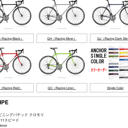
Racing Black）
QH（Racing Silver）
QJ（Racing Dark Sil
（Racing Red）
QC（Racing Lime）
Single Color
IPE
nal スピニングバテッド クロモリ
5）11スピード
90mm