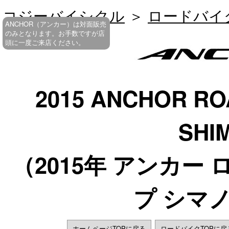
コジーバイシクル
＞
ロードバイ
ANCHOR（アンカー）は対面販売
のみとなります。お手数ですが店
頭に一度ご来店ください。
2015 ANCHOR RO
SHI
（2015年 アンカー 
プ シマノ
ホームページTOPに戻る
ロードバイクTOPに戻