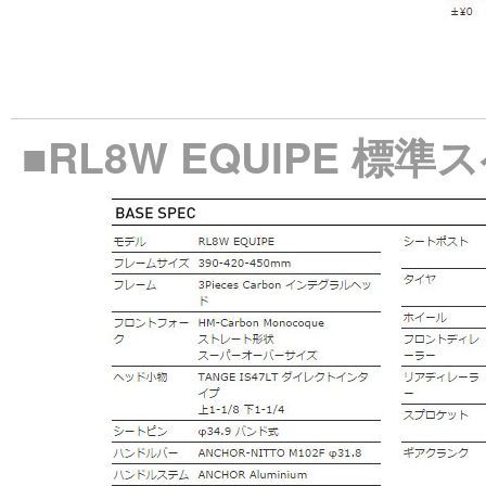
■RL8W EQUIPE 標準