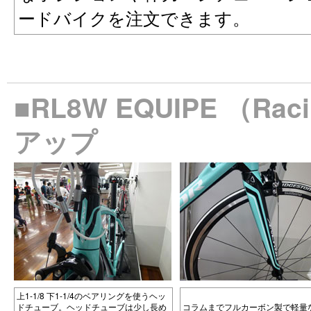
ードバイクを注文できます。
■RL8W EQUIPE （Ra
アップ
上1-1/8 下1-1/4のベアリングを使うヘッ
ドチューブ。ヘッドチューブは少し長め
コラムまでフルカーボン製で軽量