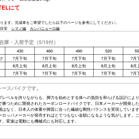
ELにて
ります。完成車をご希望でしたら以下のページを参考にしてください。
の目安
シマノ編
カンパニョーロ編
ーカー在庫・入荷予定（5/19付）
430
460
490
520
55
ク
7月下旬
7月下旬
7月下旬
7月下旬
7月
8月上旬
8月上旬
8月上旬
8月上旬
8月
7月下旬
7月下旬
7月下旬
7月下旬
7月
レースバイクです。
プレベルを誇りながらも、脚力を始めとする体への負担を和らげる設計によ
で勝つために開発されたカーボンロードバイクです。日本メーカーが開発し
感はなく、日本人の体重や脚質に合った繊細な剛性バランスを実現していま
ーロッパメーカーが発売すればとてつもない金額になるような気がします。
す。変速は電動にも機械式にも対応します。