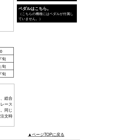
ペダルはこちら。
（こちらの機種にはペダルが付属し
ていません。）
0
下旬
上旬
下旬
り、総合
たレース
す。同じ
ご注文時
▲ページTOPに戻る