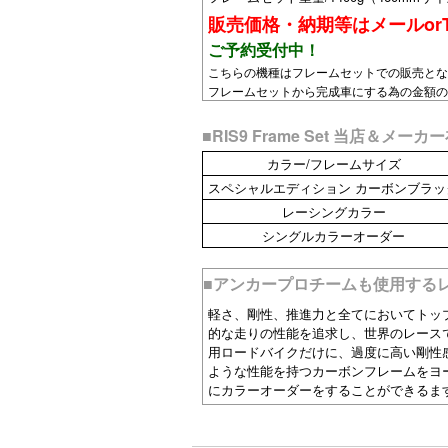
販売価格・納期等はメールorT
ご予約受付中！
こちらの機種はフレームセットでの販売とな
フレームセットから完成車にする為の金額
■RIS9 Frame Set 当店＆メ
カラー/フレームサイズ
スペシャルエディション カーボンブラッ
レーシングカラー
シングルカラーオーダー
■アンカープロチームも使用する
軽さ、剛性、推進力と全てにおいてトッ
的な走りの性能を追求し、世界のレース
用ロードバイクだけに、過度に高い剛性
ような性能を持つカーボンフレームをヨ
にカラーオーダーをすることができるま