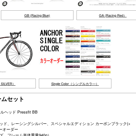
GB (Racing Blue)
GA (Racing Red）
g SILVER）
Single Color（シングルカラ―）
レームセット
ヘッド Pressfit BB
ッド、レーシングシルバー、スペシャルエディション カーボンブラック(+
カラーオーダー
イズ、フレーム単体重量940g）