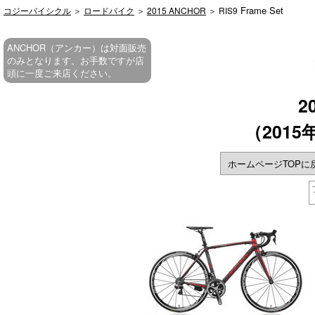
Frame Set
コジーバイシクル
＞
ロードバイク
＞
2015 ANCHOR
＞ RIS9
ANCHOR（アンカー）は対面販売
のみとなります。お手数ですが店
頭に一度ご来店ください。
2
（201
ホームページTOPに