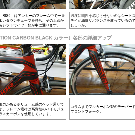
「RIS9」はアンカーのフレーム中で一番
過度に剛性を感じさせないのはシート
太いダウンチューブを持ち、
その上部
か
テイが繊細なバランスを取っているの
らシフトワイヤー類が中に通ります。
しょうか。
L EDITION CARBON BLACK カラー）各部の詳細アップ
迫力があるボリューム感のヘッド周りで
コラムまでフルカーボン製のテーパー
す。フレーム素材は高弾性のハイモジュ
フロントフォーク。
ラスカーボンを使用しています。